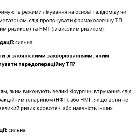
римують режими лікування на основі талідоміду чи
саметазоном, слід пропонувати фармакологічну ТП
ким ризиком) та НМГ (із високим ризиком).
ації:
сильна.
нти зі злоякісними захворюваннями, яким
мувати передопераційну ТП?
ям, яким виконують великі хірургічні втручання, слід
акційним гепарином (НФГ), або НМГ, якщо вони не
великий ризик кровотечі або наявність інших
ії:
сильна.