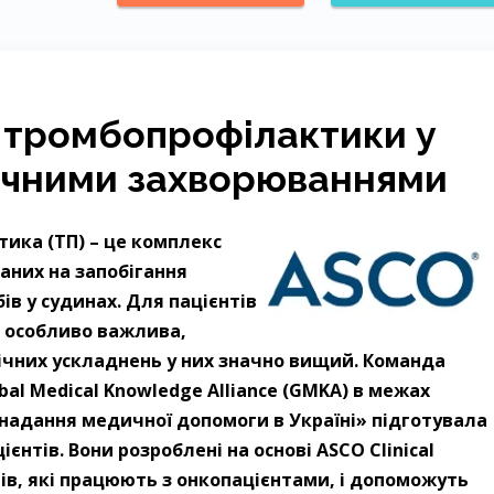
 тромбопрофілактики у
гічними захворюваннями
ика (ТП) – це комплекс
аних на запобігання
в у судинах. Для пацієнтів
 особливо важлива,
ічних ускладнень у них значно вищий. Команда
obal Medical Knowledge Alliance (GMKA) в межах
надання медичної допомоги в Україні» підготувала
єнтів. Вони розроблені на основі ASCO Clinical
арів, які працюють з онкопацієнтами, і допоможуть