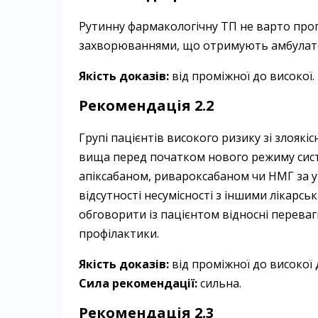
Рутинну фармакологічну ТП не варто проп
захворюваннями, що отримують амбулато
Якість доказів:
від проміжної до високої.
Рекомендація 2.2
Групі пацієнтів високого ризику зі злояк
вища перед початком нового режиму сист
апіксабаном, ривароксабаном чи НМГ за у
відсутності несумісності з іншими лікарсь
обговорити із пацієнтом відносні переваги
профілактики.
Якість доказів:
від проміжної до високої
Сила рекомендації:
сильна.
Рекомендація 2.3