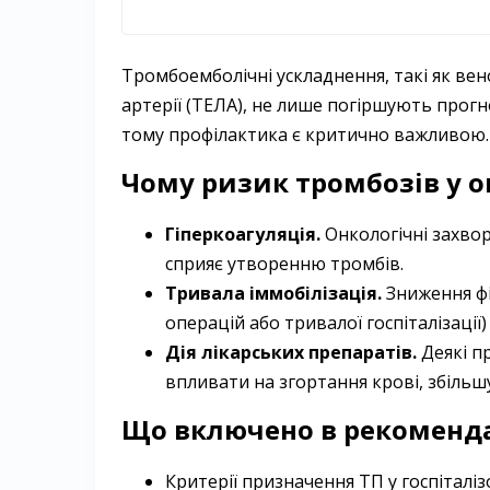
Тромбоемболічні ускладнення, такі як ве
артерії (ТЕЛА), не лише погіршують прогн
тому профілактика є критично важливою.
Чому ризик тромбозів у 
Гіперкоагуляція.
Онкологічні захво
сприяє утворенню тромбів.
Тривала іммобілізація.
Зниження фіз
операцій або тривалої госпіталізації
Дія лікарських препаратів.
Деякі п
впливати на згортання крові, збіль
Що включено в рекоменда
Критерії призначення ТП у госпіталі