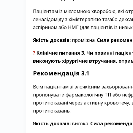
Пацієнтам із мієломною хворобою, які от
леналідоміду з хімієтерапією та/або дек
аспірином або НМГ (для пацієнтів із низь
Якість доказів:
проміжна.
Сила рекоменд
?
Клінічне питання 3. Чи повинні паціє
виконують хірургічне втручання, отри
Рекомендація 3.1
Всім пацієнтам зі злоякісним захворюванн
пропонувати фармакологічну ТП або нефр
протипоказані через активну кровотечу, 
протипоказань.
Якість доказів:
висока.
Сила рекомендац