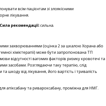
онувати всім пацієнтам зі злоякісними
рне лікування.
Сила рекомендації:
сильна.
існими захворюваннями (оцінка 2 за шкалою Хорана або
емної хімієтерапії) може бути запропонована ТП
мови відсутності вагомих факторів ризику кровотечі та
кими засобами. Розглядаючи таку терапію, слід
 та шкоду від лікування, його вартість і тривалість
 для апіксабану та ривароксабану, проміжна для НМГ.