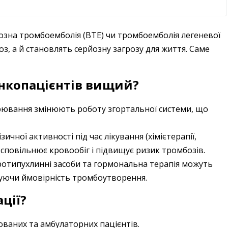
нозна тромбоемболія (ВТЕ) чи тромбоемболія легеневої
оз, а й становлять серйозну загрозу для життя. Саме
онкопацієнтів вищий?
рювання змінюють роботу згортальної системи, що
ичної активності під час лікування (хімієтерапії,
) сповільнює кровообіг і підвищує ризик тромбозів.
ротипухлинні засоби та гормональна терапія можуть
шуючи ймовірність тромбоутворення.
ції?
зованих та амбулаторних пацієнтів.