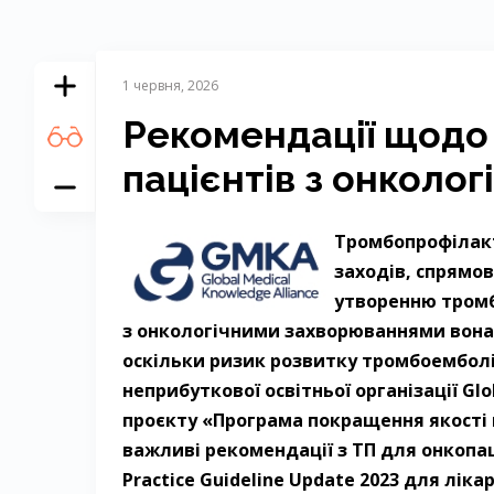
1 червня, 2026
Рекомендації щодо
пацієнтів з онколо
Тромбопрофілакт
заходів, спрямов
утворенню тромбі
з онкологічними захворюваннями вона
оскільки ризик розвитку тромбоембол
неприбуткової освітньої організації Gl
проєкту «Програма покращення якості 
важливі рекомендації з ТП для онкопаці
Practice Guideline Update 2023 для лік