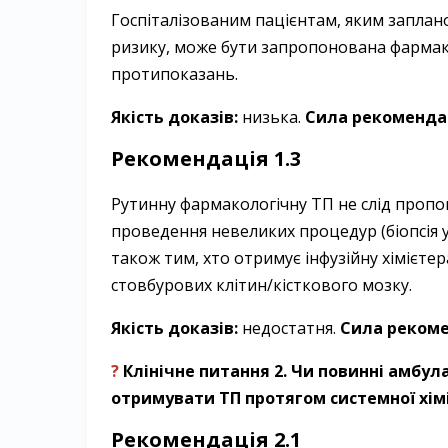
Госпіталізованим пацієнтам, яким заплано
ризику, може бути запропонована фармакол
протипоказань.
Якість доказів:
низька.
Сила рекомендац
Рекомендація 1.3
Рутинну фармакологічну ТП не слід пропо
проведення невеликих процедур (біопсія у
також тим, хто отримує інфузійну хімієте
стовбурових клітин/кісткового мозку.
Якість доказів:
недостатня.
Сила рекоме
?
Клінічне питання 2. Чи повинні амбу
отримувати ТП протягом системної хімі
Рекомендація 2.1