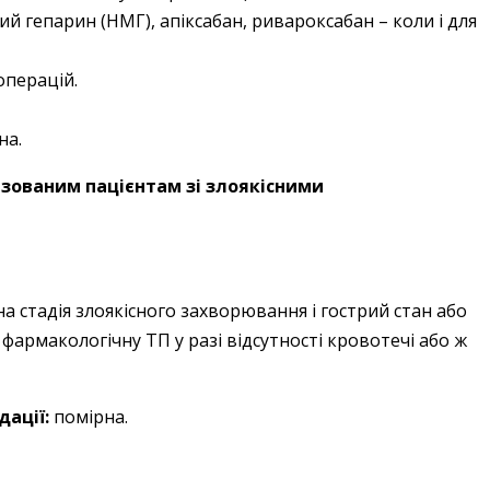
й гепарин (НМГ), апіксабан, ривароксабан – коли і для
операцій.
на.
лізованим пацієнтам зі злоякісними
а стадія злоякісного захворювання і гострий стан або
армакологічну ТП у разі відсутності кровотечі або ж
дації:
помірна.