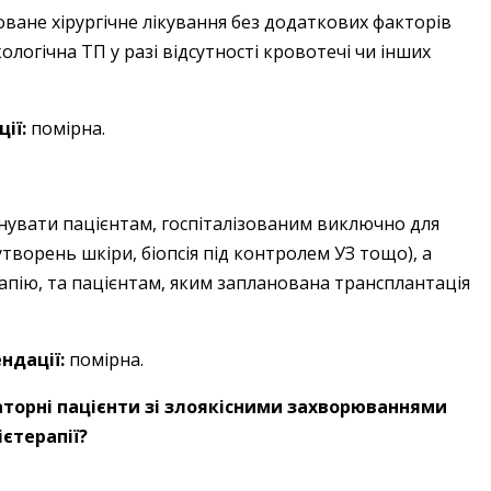
ване хірургічне лікування без додаткових факторів
огічна ТП у разі відсутності кровотечі чи інших
ії:
помірна.
нувати пацієнтам, госпіталізованим виключно для
творень шкіри, біопсія під контролем УЗ тощо), а
рапію, та пацієнтам, яким запланована трансплантація
ндації:
помірна.
латорні пацієнти зі злоякісними захворюваннями
єтерапії?