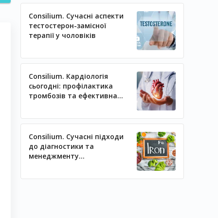
Consilium. Сучасні аспекти
тестостерон-замісної
терапії у чоловіків
Consilium. Кардіологія
сьогодні: профілактика
тромбозів та ефективна
регуляція артеріального
тиску
Consilium. Сучасні підходи
до діагностики та
менеджменту
залізодефіцитних станів