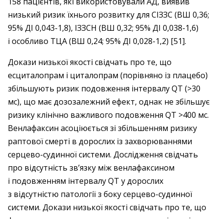
158 пацієнтів, які використовували АД, виявив
низький ризик їхнього розвитку для СІЗЗС (ВШ 0,36;
95% ДІ 0,043-1,8), ІЗЗСН (ВШ 0,32; 95% ДІ 0,038-1,6)
і особливо ТЦА (ВШ 0,24; 95% ДІ 0,028-1,2) [51].
Докази низької якості свідчать про те, що
есциталопрам і циталопрам (порівняно із плацебо)
збільшують ризик подовження інтервалу QT (>30
мс), що має дозозалежний ефект, однак не збільшує
ризику клінічно важливого подовження QT >400 мс.
Венлафаксин асоціюється зі збільшенням ризику
раптової смерті в дорослих із захворюваннями
серцево-судинної системи. Дослідження свідчать
про відсутність зв’язку між венлафаксином
і подовженням інтервалу QT у дорослих
з відсутністю патології з боку серцево-­судинної
системи. Докази низької якості свідчать про те, що