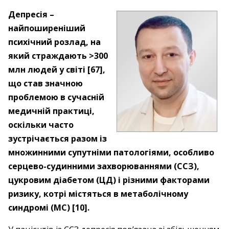
Депресія –
найпоширеніший
психічний розлад, на
який страждають >300
млн людей у світі [67],
що став значною
проблемою в сучасній
медичній практиці,
оскільки часто
зустрічається разом із
множинними супутніми патологіями, особливо
серцево-судинними захворюваннями (ССЗ),
цукровим діабетом (ЦД) і різними факторами
ризику, котрі містяться в метаболічному
синдромі (МС) [10].