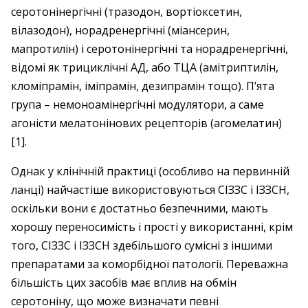
серотонінергічні (тразодон, вортіоксетин,
вілазодон), норадренергічні (міансерин,
мапротилін) і серотонінергічні та норадренергічні,
відомі як трициклічні АД, або ТЦА (амітриптилін,
кломіпрамін, іміпрамін, дезипрамін тощо). П’ята
група – немоноамінергічні модулятори, а саме
агоністи мелатонінових рецепторів (агомелатин)
[1].
Однак у клінічній практиці (особливо на первинній
ланці) найчастіше використовуються СІЗЗС і ІЗЗСН,
оскільки вони є достатньо безпечними, мають
хорошу ­переносимість і прості у використанні, крім
того, СІЗЗС і ІЗЗСН здебільшого сумісні з іншими
препаратами за ­коморбідної патології. Переважна
більшість цих засобів має вплив на обмін
серотоніну, що може визначати певні