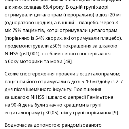
вік яких складав 66,4 року. В одній групі хворі
отримували циталопрам (перорально) в дозі 20 мг
(одноразово щодня), а в іншій – плацебо. Через 3
міс 79% пацієнтів, котрі отримували циталопрам
(порівняно із 54% хворих, які отримували плацебо),
продемонстрували ≥50% покращення за шкалою
NIHSS (р<0,001), особливо воно спостерігалося
з боку моторики та мови [48].
Схоже спостереження провели з есциталопрамом;
пацієнти його отримували в дозі 5-10 мг/добу із 2-7
дня після ішемічного інсульту. Поліпшення
за шкалою NIHSS і шкалою депресії Гамільтона
на 90-й день були значно кращими в групі
есциталопраму (р<0,05), ніж у групі порівняння [9].
Водночас за допомогою рандомізованого