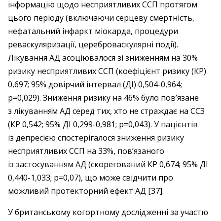
інформацію щодо несприятливих ССП протягом
цього періоду (включаючи серцеву смертність,
нефатальний інфаркт міокарда, процедури
реваскуляризації, цереброваскулярні події).
Лікування АД асоціювалося зі зниженням на 30%
ризику несприятливих ССП (коефіцієнт ризику (КР)
0,697; 95% довірчий інтервал (ДІ) 0,504-0,964;
p=0,029). Зниження ризику на 46% було пов’язане
з лікуванням АД серед тих, хто не страждає на ССЗ
(КР 0,542; 95% ДІ 0,299-0,981; p=0,043). У пацієнтів
із депресією спостерігалося зниження ризику
несприятливих ССП на 33%, пов’язаного
із застосуванням АД (скорегований КР 0,674; 95% ДІ
0,440-1,033; р=0,07), що може свідчити про
можливий протекторний ефект АД [37].
У британському когортному дослідженні за участю