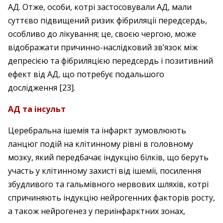
АД. Отже, особи, котрі застосовували АД, мали
суттєво підвищений ризик фібриляції передсердь,
особливо до лікування; це, своєю чергою, може
відображати причинно-наслідковий зв’язок між
депресією та фібриляцією передсердь і позитивний
ефект від АД, що потребує подальшого
дослідження [23].
АД та інсульт
Церебральна ішемія та інфаркт зумовлюють
ланцюг подій на клітинному рівні в головному
мозку, який передбачає індукцію білків, що беруть
участь у клітинному захисті від ішемії, посилення
збудливого та гальмівного нервових шляхів, котрі
спричиняють індукцію нейрогенних факторів росту,
а також нейрогенез у периінфарктних зонах,