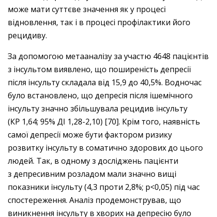
може мати суттєве значення як у процесі
відновлення, так і в процесі профілактики його
рецидиву.
За допомогою метааналізу за участю 4648 пацієнтів
з інсультом виявлено, що поширеність депресії
після інсульту складала від 15,9 до 40,5%. Водночас
було встановлено, що депресія після ішемічного
інсульту значно збільшувала рецидив інсульту
(КР 1,64; 95% ДІ 1,28-2,10) [70]. Крім того, наявність
самої депресії може бути фактором ризику
розвитку інсульту в соматично здорових до цього
людей. Так, в одному з досліджень пацієнти
з депресивним розладом мали значно вищі
показники інсульту (4,3 проти 2,8%; р<0,05) під час
спостереження. Аналіз продемонстрував, що
виникнення інсульту в хворих на депресію було