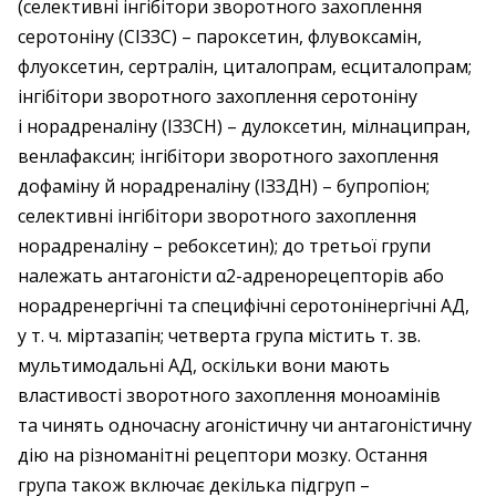
(селективні інгібітори зворотного захоплення
серотоніну (СІЗЗС) – пароксетин, флувоксамін,
флуоксетин, сертралін, циталопрам, есциталопрам;
інгібітори зворотного захоплення серотоніну
і норадреналіну (ІЗЗСН) – дулоксетин, мілнаципран,
венлафаксин; інгібітори зворотного захоплення
дофаміну й норадреналіну (ІЗЗДН) – бупропіон;
селективні інгібітори зворотного захоплення
норадреналіну – ребоксетин); до третьої групи
належать антагоністи α2-адренорецепторів або
норадренергічні та специфічні серотонінергічні АД,
у т. ч. міртазапін; четверта група містить т. зв.
мультимодальні АД, оскільки вони мають
властивості зворотного захоплення моноамінів
та чинять одночасну агоністичну чи антагоністичну
дію на різноманітні рецептори мозку. Остання
група також включає декілька підгруп –