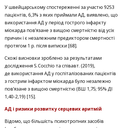
У швейцарському спостереженні за участю 9253
пацієнтів, 6,3% з яких приймали АД, виявлено, що
використання АД у період гострого інфаркту
міокарда пов’язане з вищою смертністю від усіх
причин і є незалежним предиктором смертності
протягом 1 р. після виписки [68].
Схожі висновки зроблено за результатами
дослідження S. Cocchio та співавт. (2019),
де використання АД у госпіталізованих пацієнтів
з гострим інфарктом міокарда було незалежно
пов’язане з вищою смертністю (ВШ 1,75; 95% ДІ
1,40-2,19) [15].
АД і ризики розвитку серцевих аритмій
Відомо, що більшість психотропних засобів