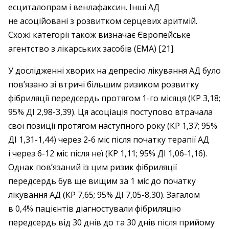
есциталопрам і венлафаксин. Інші АД
не асоційовані з розвитком серцевих аритмій.
Схожі категорії також визначає Європейське
агентство з лікарських засобів (ЕМА) [21].
У дослідженні хворих на депресію лікування АД було
пов’язано зі втричі більшим ризиком розвитку
фібриляції передсердь протягом 1-го місяця (КР 3,18;
95% ДІ 2,98-3,39). Ця асоціація поступово втрачала
свої позиції протягом наступного року (КР 1,37; 95%
ДІ 1,31-1,44) через 2-6 міс після початку терапії АД
і через 6-12 міс після неї (КР 1,11; 95% ДІ 1,06-1,16).
Однак пов’язаний із цим ризик фібриляції
передсердь був ще вищим за 1 міс до початку
лікування АД (КР 7,65; 95% ДІ 7,05-8,30). Загалом
в 0,4% пацієнтів діагностували фібриляцію
передсердь від 30 днів до та 30 днів після прийому