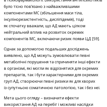
в психофармакології. Використання антипсихотиків
було тісно пов’язано з найважливішими
компонентами МС (збільшення маси тіла,
інсулінорезистентність, дисліпідемія), тоді
як спочатку вважали, що АД мають цілком
нейтральний вплив на розвиток окремих
компонентів МС, включаючи ризик появи ЦД [59].
Однак за допомогою подальших досліджень
виявлено, що АД можуть зумовлювати певні
метаболічні порушення та спричиняти інші ефекти
в організмі, які могли як відрізнятися для окремих
препаратів, так і бути характерними для окремих
груп АД, створюючи певні ризики як для хворих
із супутньою соматичною патологією, так і без неї.
Мета цього огляду – визначити ефекти
використання АД на перебіг і можливі наслідки