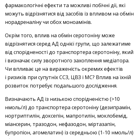
фармакологічні ефекти та можливі побічні дії, які
можуть відрізнятися від засобів із впливом на обмін
норадреналіну чи обох моноамінів.
Окрім того, вплив на обмін серотоніну може
відрізнятися серед АД однієї групи, що залежатиме
від спорідненості до транспортера серотоніну, який
і визначає силу зворотного захоплення медіатора.
Чи впливає це на вираженість окремих ефектів
і ризиків при супутніх ССЗ, ЦВЗ і МС? Вплив на їхній
розвиток потребує подальшого дослідження.
Визначають АД із низькою спорідненістю (>10
нмоль/л) до транспортера серотоніну (дезипрамін,
нортриптилін, доксепін, мапротилін, моклобемід,
міансерин, тразодон, нефазодон, міртазапін,
бупропіон, агомелатин) із середньою (1-10 нмоль/л)