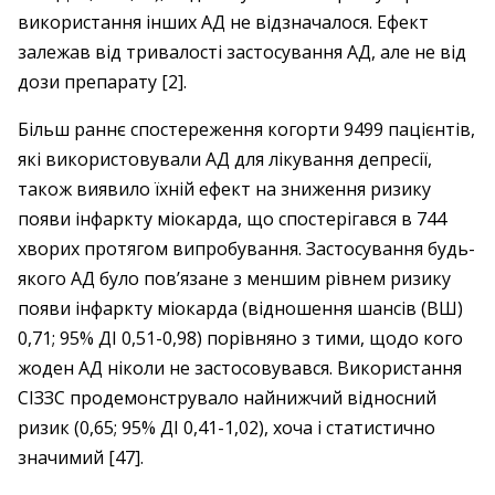
використання інших АД не відзначалося. Ефект
залежав від тривалості застосування АД, але не від
дози препарату [2].
Більш раннє спостереження когорти 9499 пацієнтів,
які використовували АД для лікування депресії,
також виявило їхній ефект на зниження ризику
появи інфаркту міокарда, що спостерігався в 744
хворих протягом випробування. Застосування будь-
якого АД було пов’язане з меншим рівнем ризику
появи інфаркту міокарда (відношення шансів (ВШ)
0,71; 95% ДІ 0,51-0,98) порівняно з тими, щодо кого
жоден АД ніколи не застосовувався. Використання
СІЗЗС продемонструвало найнижчий відносний
ризик (0,65; 95% ДІ 0,41-1,02), хоча і статистично
значимий [47].