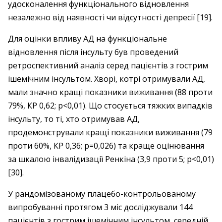
удосконалення функціонального відновлення
незалежно від наявності чи відсутності депресії [19].
Для оцінки впливу АД на функціональне
відновлення після інсульту був проведений
ретроспективний аналіз серед пацієнтів з гострим
ішемічним інсультом. Хворі, котрі отримували АД,
мали значно кращі показники виживання (88 проти
79%, КР 0,62; p<0,01). Що стосується тяжких випадків
інсульту, то ті, хто отримував АД,
продемонстрували кращі показники виживання (79
проти 60%, КР 0,36; р=0,026) та краще оцінювання
за шкалою інвалідизації Ренкіна (3,9 проти 5; p<0,01)
[30].
У рандомізованому плацебо-контрольованому
випробуванні протягом 3 міс досліджували 144
пацієнтів з гострим ішемічним інсультом, середній