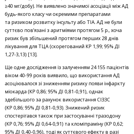
≥40 мг/добу). Не виявлено значимої асоціації між АД
будь-якого класу чи окремими препаратами
та ризиком розвитку інсульту або ТІА. АД не були
суттєво пов’язані з аритміями протягом 5 р., хоча
ризик був збільшений протягом перших 28 днів
лікування для ТЦА (скорегований КР 1,99; 95% ДІ
1,27-3,13) [13].
Ще одне дослідження із залученням 24 155 пацієнтів
віком 40-99 років виявило, що використання АД
асоціювалося зі зниженням ризику появи інфаркту
міокарда (КР 0,86; 95% ДІ 0,81-0,91), однак
здебільшого за рахунок використання СІЗЗС
(КР 0,86; 95% ДІ 0,81-0,93). Знижений ризик
спостерігався також при застосуванні тразодону
(КР 0,76; 95% ДІ 0,64-0,91) та кломіпраміну (КР 0,62;
95% ДI 0,40-0,96), тоді як суттєвого ефекту в разі