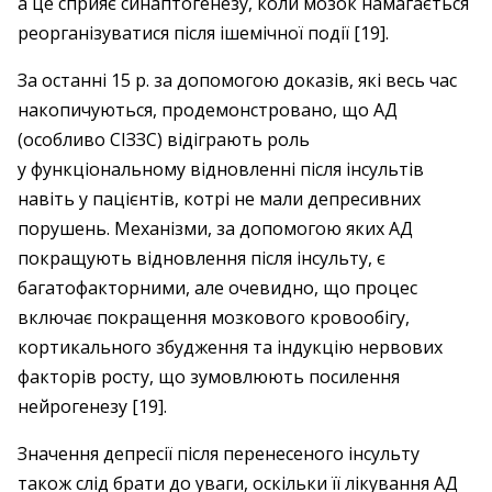
а це сприяє синаптогенезу, коли мозок намагається
реорганізуватися після ішемічної події [19].
За останні 15 р. за допомогою доказів, які весь час
накопичуються, продемонстровано, що АД
(особливо СІЗЗС) відіграють роль
у функціональному відновленні після інсультів
навіть у пацієнтів, котрі не мали депресивних
порушень. Механізми, за допомогою яких АД
покращують відновлення після інсульту, є
багатофакторними, але очевидно, що процес
включає покращення мозкового кровообігу,
кортикального збудження та індукцію нервових
факторів росту, що зумовлюють посилення
нейрогенезу [19].
Значення депресії після перенесеного інсульту
також слід брати до уваги, оскільки її лікування АД