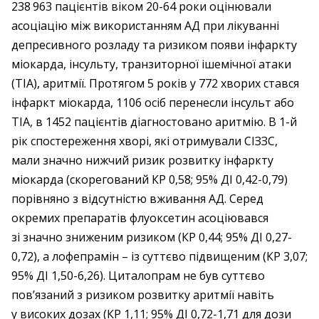
238 963 пацієнтів віком 20-64 роки оцінювали
асоціацію між використанням АД при лікуванні
депресивного розладу та ризиком появи інфаркту
міокарда, інсульту, транзиторної ішемічної атаки
(ТІА), аритмії. Протягом 5 років у 772 хворих стався
інфаркт міокарда, 1106 осіб перенесли інсульт або
ТІА, в 1452 пацієнтів діагностовано аритмію. В 1-й
рік спостереження хворі, які отримували СІЗЗС,
мали значно нижчий ризик розвитку інфаркту
міокарда (скорегований КР 0,58; 95% ДІ 0,42-0,79)
порівняно з відсутністю вживання АД. Серед
окремих препаратів флуоксетин асоціювався
зі значно зниженим ризиком (КР 0,44; 95% ДІ 0,27-
0,72), а лофепрамін – із суттєво підвищеним (КР 3,07;
95% ДІ 1,50-6,26). Циталопрам не був суттєво
пов’язаний з ризиком розвитку аритмії навіть
у високих дозах (КР 1,11; 95% ДІ 0,72-1,71 для дози