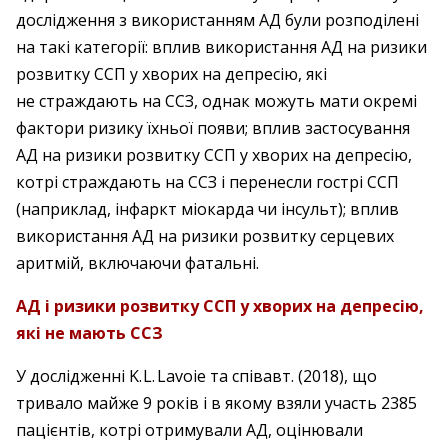
дослідження з використанням АД були розподілені
на такі категорії: вплив використання АД на ризики
розвитку ССП у хворих на депресію, які
не страждають на ССЗ, однак можуть мати окремі
фактори ризику їхньої появи; вплив застосування
АД на ризики розвитку ССП у хворих на депресію,
котрі страждають на ССЗ і перенесли гострі ССП
(наприклад, інфаркт міокарда чи інсульт); вплив
використання АД на ризики розвитку серцевих
аритмій, включаючи фатальні.
АД і ризики розвитку ССП у хворих на депресію,
які не мають ССЗ
У дослідженні K. L. Lavoie та співавт. (2018), що
тривало майже 9 років і в якому взяли участь 2385
пацієнтів, котрі отримували АД, оцінювали