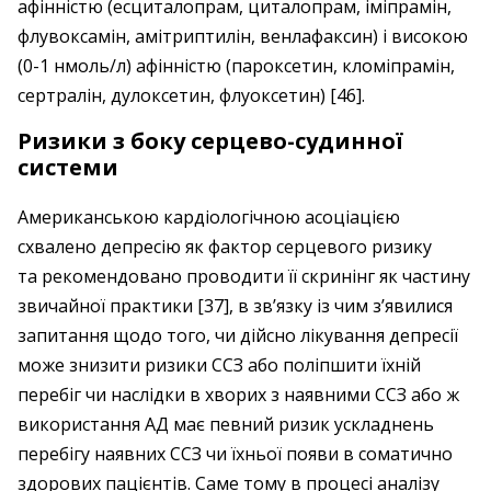
афінністю (есциталопрам, циталопрам, іміпрамін,
флувоксамін, амітриптилін, венлафаксин) і високою
(0-1 нмоль/л) афінністю (пароксетин, кломіпрамін,
сертралін, дулоксетин, флуоксетин) [46].
Ризики з боку серцево-судинної
системи
Американською кардіологічною асоціацією
схвалено депресію як фактор серцевого ризику
та рекомендовано проводити її скринінг як частину
звичайної практики [37], в зв’язку із чим з’явилися
запитання щодо того, чи дійсно лікування депресії
може знизити ризики ССЗ або поліпшити їхній
перебіг чи наслідки в хворих з наявними ССЗ або ж
використання АД має певний ризик ускладнень
перебігу наявних ССЗ чи їхньої появи в соматично
здорових пацієнтів. Саме тому в процесі аналізу