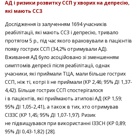
АД і ризики розвитку ССП у хворих на депресію,
які мають ССЗ
Дослідження із залученням 1694 учасників
реабілітації, які мають ССЗ і депресію, тривало
протягом 5 р., під час якого враховували в пацієнтів
появу гострих ССП (34,2% отримували АД).
Вживання АД було асоційовано зі зменшенням
симптомів депресії після реабілітації, однак
учасники, які приймали ТЦА, мали більше гострих
ССП, ніж ті, котрі ії не приймали (КР 2,46; 95% ДІ 1,37-
4,42). Більше гострих ССП спостерігалося
і в пацієнтів, які приймають атипові АД (КР 1,59;
95% ДІ 1,05-2,41), а також в тих, хто отримував
СІЗЗС (КР 1,45; 95% ДІ 1,07-1,97). Ризик
не підвищувався при використанні ІЗЗСН (КР 0,89;
95% ДІ 0,43-1,82) [28].