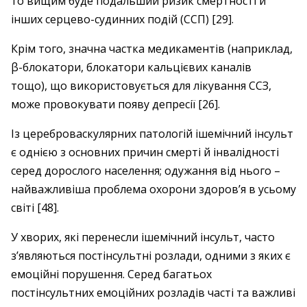
то вищим буде подальший ризик смертності й
інших серцево-судинних подій (ССП) [29].
Крім того, значна частка медикаментів (наприклад,
β-блокатори, блокатори кальцієвих каналів
тощо), що використовується для лікування ССЗ,
може провокувати появу депресії [26].
Із цереброваскулярних патологій ішемічний інсульт
є однією з основних причин смерті й інвалідності
серед дорослого населення; одужання від нього –
найважливіша проблема охорони здоров’я в усьому
світі [48].
У хворих, які перенесли ішемічний інсульт, часто
з’являються постінсультні розлади, одними з яких є
емоційні порушення. Серед багатьох
постінсультних емоційних розладів часті та важливі