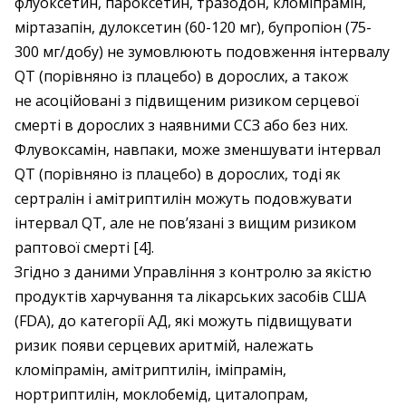
флуоксетин, пароксетин, тразодон, кломіпрамін,
міртазапін, дулоксетин (60-120 мг), бупропіон (75-
300 мг/добу) не зумовлюють подовження інтервалу
QT (порівняно із плацебо) в дорослих, а також
не асоційовані з підвищеним ризиком серцевої
смерті в дорослих з наявними ССЗ або без них.
Флувоксамін, навпаки, може зменшувати інтервал
QT (порівняно із плацебо) в дорослих, тоді як
сертралін і амітриптилін можуть подовжувати
інтервал QT, але не пов’язані з вищим ризиком
раптової смерті [4].
Згідно з даними Управління з контролю за якістю
продуктів харчування та лікарських засобів США
(FDA), до категорії АД, які можуть підвищувати
ризик появи серцевих аритмій, належать
кломіпрамін, амітриптилін, іміпрамін,
нортриптилін, моклобемід, циталопрам,