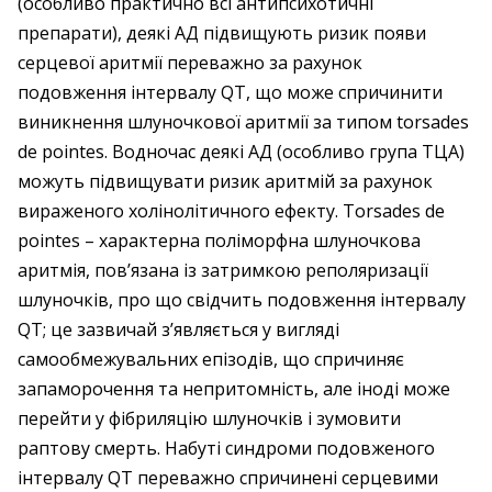
(особливо практично всі антипсихотичні
препарати), деякі АД підвищують ризик появи
серцевої аритмії переважно за рахунок
подовження інтервалу QT, що може спричинити
виникнення шлуночкової аритмії за типом torsades
de pointes. Водночас деякі АД (особливо група ТЦА)
можуть підвищувати ризик аритмій за рахунок
вираженого холінолітичного ефекту. Torsades de
pointes – характерна поліморфна шлуночкова
аритмія, пов’язана із затримкою реполяризації
шлуночків, про що свідчить подовження інтервалу
QT; це зазвичай з’являється у вигляді
самообмежувальних епізодів, що спричиняє
запаморочення та непритомність, але іноді може
перейти у фібриляцію шлуночків і зумовити
раптову смерть. Набуті синдроми подовженого
інтервалу QT переважно спричинені серцевими