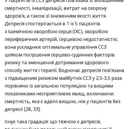
У пацієнтів із ССЗ депресія пов’язана зі збільшенням
смертності, інвалідизації, витрат на охорону
здоров’я, а також зі зниженням якості життя.
Депресія спостерігається в 1 із 5 пацієнтів
з ішемічною хворобою серця (ІХС), хворобою
периферичних артерій, серцевою недостатністю;
вона ускладнює оптимальне управління ССЗ
шляхом погіршення серцево-судинних факторів
ризику та зменшення дотримання здорового
способу життя і терапії. Водночас депресія пов’язана
з підвищеним ризиком майбутніх ССЗ у 2,5-3,5 раза
порівняно із загальною популяцією та вищими
показниками несприятливих явищ, включаючи
смертність, яка є вдвічі вищою, ніж у пацієнтів без
депресії [28, 33].
Існує така градація: що тяжчою є депресія,