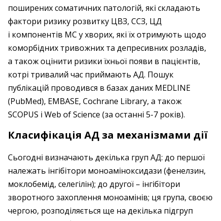
поширених соматичних патологій, які складають
фактори ризику розвитку ЦВЗ, ССЗ, ЦД
і компонентів МС у хворих, які їх отримують щодо
коморбідних тривожних та депресивних розладів,
а також оцінити ризики їхньої появи в пацієнтів,
котрі тривалий час приймають АД. Пошук
публікацій проводився в базах даних MEDLINE
(PubMed), EMBASE, Cochrane Library, а також
SCOPUS і Web of Science (за останні 5-7 років).
Класифікація АД за механізмами дії
Сьогодні визначають декілька груп АД: до першої
належать інгібітори моноаміноксидази (фенелзин,
моклобемід, селегілін); до другої – інгібітори
зворотного захоплення моноамінів; ця група, своєю
чергою, розподіляється ще на декілька підгруп