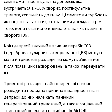
симптоми – постінсультна депресія, яка
зустрічається в ≈30% хворих, постінсультна
тривога, схильність до гніву. Ці симптоми турбують
як пацієнтів, так і тих, хто за ними доглядає, крім
того, вони негативно впливають на якість життя
хворого [36].
Крім депресії, значний вплив на перебіг ССЗ
і цереброваскулярних захворювань (ЦВЗ) можуть
мати й тривожні розлади, які можуть з’являтися
після появи цих захворювань, а також передувати
їм.
Тривожні розлади – найпоширеніші психічні
розлади та провідна причина інвалідності після
депресії; до них належать панічний,
генералізований тривожний, а також соціальний
тривожний розлади, специфічні фобії [24].