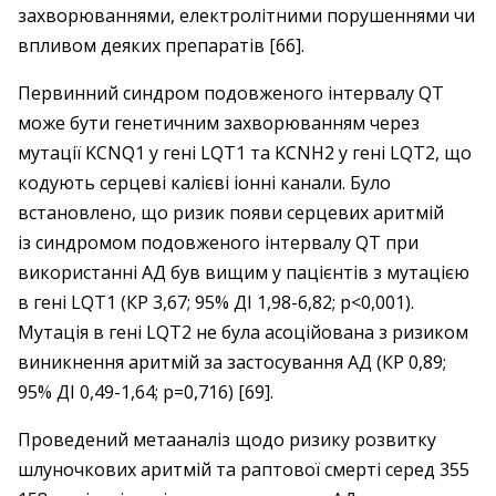
захворюваннями, електролітними порушеннями чи
впливом деяких препаратів [66].
Первинний синдром подовженого інтервалу QT
може бути генетичним захворюванням через
мутації KCNQ1 у гені LQT1 та KCNH2 у гені LQT2, що
кодують серцеві калієві іонні канали. Було
встановлено, що ризик появи серцевих аритмій
із синдромом подовженого інтервалу QT при
використанні АД був вищим у пацієнтів з мутацією
в гені LQT1 (КР 3,67; 95% ДІ 1,98-6,82; р<0,001).
Мутація в гені LQT2 не була асоційована з ризиком
виникнення аритмій за застосування АД (КР 0,89;
95% ДІ 0,49-1,64; p=0,716) [69].
Проведений метааналіз щодо ризику розвитку
шлуночкових аритмій та раптової смерті серед 355