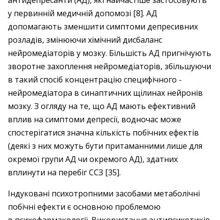
антидепресанти (АД), які найчастіше застосовують
у первинній медичній допомозі [8]. АД
допомагають зменшити симптоми депресивних
розладів, змінюючи хімічний дисбаланс
нейромедіаторів у мозку. Більшість АД пригнічують
зворотне захоплення нейромедіаторів, збільшуючи
в такий спосіб концентрацію специфічного ­
нейромедіатора в синаптичних щілинах нейронів
мозку. З огляду на те, що АД мають ефективний
вплив на симптоми депресії, водночас може
спостерігатися значна кількість побічних ефектів
(деякі з них можуть бути притаманними лише для
окремої групи АД чи окремого АД), здатних
вплинути на перебіг ССЗ [35].
Індуковані психотропними засобами метаболічні
побічні ефекти є основною проблемою