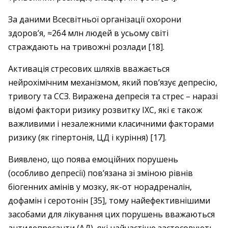
За даними Всесвітньої організації охорони
здоров’я, ≈264 млн людей в усьому світі
страждають на тривожні розлади [18].
Активація стресових шляхів вважається
нейрохімічним механізмом, який пов’язує депресію,
тривогу та ССЗ. Виражена депресія та стрес – наразі
відомі фактори ризику розвитку ІХС, які є також
важливими і незалежними класичними факторами
ризику (як гіпертонія, ЦД і куріння) [17].
Виявлено, що поява емоційних порушень
(особливо депресії) пов’язана зі зміною рівнів
біогенних амінів у мозку, як-от норадреналін,
дофамін і серотонін [35], тому найефективнішими
засобами для лікування цих порушень вважаються