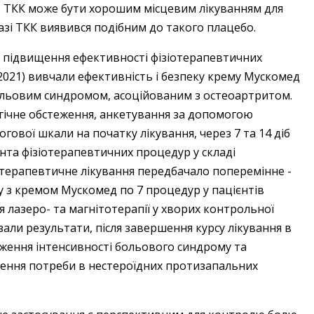
що ТКК може бути хорошим місцевим лікуванням для
мазі ТКК виявився подібним до такого плацебо.
 підвищення ефективності фізіотерапевтичних
 (2021) вивчали ефективність і безпеку крему Мускомед
 больовим синдромом, асоційованим з остеоартритом.
гічне обстеження, анкетування за допомогою
ової шкали на початку лікування, через 7 та 14 діб
та фізіотерапевтичних процедур у складі
іотерапевтичне лікування передбачало поперемінне ­
у з кремом Мускомед по 7 процедур у пацієнтів
я лазеро- та магнітотерапії у хворих контрольної
зали результати, після завершення курсу лікування в
иження інтенсивності больового синдрому та
ення потреби в нестероїдних протизапальних