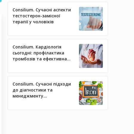
Consilium. Сучасні аспекти
тестостерон-замісної
терапії у чоловіків
Consilium. Кардіологія
сьогодні: профілактика
тромбозів та ефективна
регуляція артеріального
тиску
Consilium. Сучасні підходи
до діагностики та
менеджменту
залізодефіцитних станів