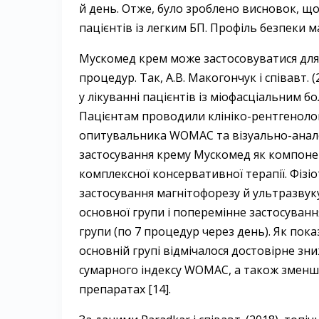
й день. Отже, було зроб­лено висновок, 
пацієнтів із легким БП. Профіль безпеки 
Мускомед крем може застосовуватися для
процедур. Так, А.В. Макогончук і співавт.
у лікуванні пацієнтів із міофасціальним
Пацієнтам проводили клініко-­рентгеноло
опитувальника WOMAC та візуально-аналог
застосування крему Мускомед як компонен
комплексної ­консервативної терапії. Фіз
застосування ­магнітофорезу й ультразвук
основної групи і поперемінне застосуванн
групи (по 7 процедур через день). Як пока
основній групі відмічалося достовірне зн
сумарного індексу WOMAC, а також зменш
препаратах [14].