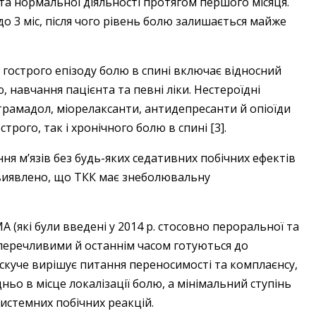
та нормальної діяльності протягом першого місяця.
 3 міс, після чого рівень болю залишається майже
я гострого епізоду болю в спині включає відносний
, навчання пацієнта та певні ліки. Нестероїдні
рамадол, міорелаксанти, антидепресанти й опіоїди
трого, так і хронічного болю в спині [3].
ня м’язів без будь-яких седативних побічних ефектів
 виявлено, що ТКК має знеболювальну
 (які були введені у 2014 р. стосовно пероральної та
уперечливими й останнім часом готуються до
искуче вирішує питання переносимості та комплаєнсу,
ьо в місце локалізації болю, а мінімальний ступінь
системних побічних реакцій.