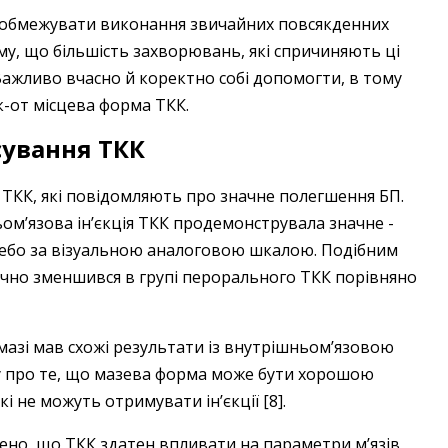
 обмежувати виконання звичайних повсякденних
му, що більшість захворювань, які спричиняють ці
 Важливо вчасно й коректно собі допомогти, в тому
як-от місцева форма ТКК.
сування ТКК
 ТКК, які повідомляють про значне полегшення БП.
ьом’язова ін’єкція ТКК продемонструвала ­значне ­
цебо за ­візуальною аналоговою шкалою. ­Подібним
ачно зменшився в групі пер­орального ТКК порівняно
мазі мав схожі результати із внутрішньом’язовою
вку про те, що мазева форма може бути хорошою
і не можуть отримувати ін’єкції [8].
ено, що ТКК здатен впливати на параметри м’язів