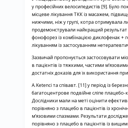
у професійних велосипедистів [9]. Було по
місцеве лікування ТКК із масажем, підвище
нижчими, ніж у групі, котра отримувала ли
продемонстрували найкращий результат у 
фонофорез із комбінацією диклофенак + 
лікуванням із застосуванням нетерапевти
Зазвичай пропонується застосовувати мі
в пацієнтів із тяжкими, частими м’язови
достатніх доказів для їх використання пр
A. Ketenci та співавт. [11] у період із бер
багатоцентрове подвійне сліпе плацебо-­
Дослідники мали на меті оцінити ефективн
порівняно з плацебо в пацієнтів із хрон
м’язовими спазмами. Результати дослідж
порівняно з плацебо в пацієнтів із вищи