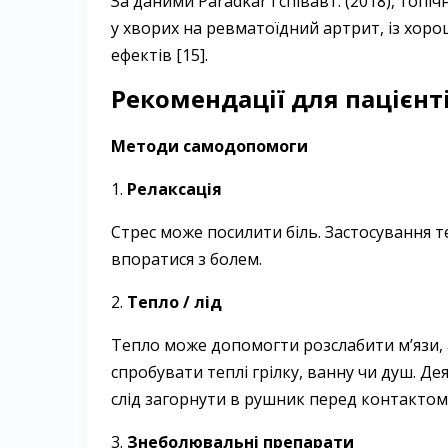
За даними Paradkar і співавт. (2018), то
у хворих на ревматоїдний артрит, із хор
ефектів [15].
Рекомендації для пацієнті
Методи самодопомоги
1.
Релаксація
Стрес може посилити біль. Застосування т
впоратися з болем.
2.
Тепло / лід
Тепло може допомогти розслабити м’язи, 
спробувати теплі грілку, ванну чи душ. Д
слід загорнути в рушник перед контактом 
3.
Знеболювальні препарати