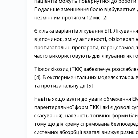
пацієнтів можуть повернутися до роботи 
Подальше зменшення болю відбувається до
незмінним протягом 12 міс [2].
Є кілька варіантів лікування БП. Лікуванн
відпочинок, зміну активності, фізіотерапію
протизапальні препарати, парацетамол, т
часто використовують для лікування як гос
Тіоколхікозид (ТКК) забезпечує розслаблен
[4]. В експериментальних моделях також
та протизапальну дії [5].
Навіть якщо взяти до уваги обмеження EMA
парентеральної форм ТКК і які є доволі с
скасування), наявність топічної форми бл
тому що дія крему спрямована безпосередн
системної абсорбції взагалі знижує ризик 