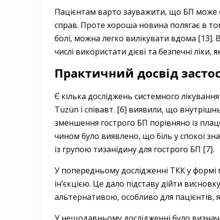
Пацієнтам варто зауважити, що БП може
справ. Проте хороша новина полягає в то
болі, можна легко вилікувати вдома [13].
числі використати дієві та безпечні ліки, 
Практичний досвід засто
Є кілька досліджень системного лікування
Tüzün і співавт. [6] виявили, що внутрішн
зменшення гострого БП порівняно із ­пла
чином було виявлено, що біль у спокої зн
із групою тизанідину для гострого БП [7].
У попередньому дослідженні ТКК у формі 
ін’єкцією. Це дало підставу дійти висно
альтернативою, особливо для пацієнтів, як
У нещодавньому дослідженні було визнач