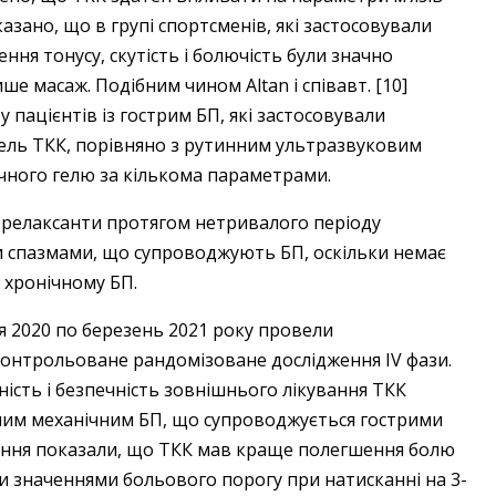
казано, що в групі спортсменів, які застосовували
ння тонусу, скутість і болючість були значно
ше масаж. Подібним чином Altan і співавт. [10]
пацієнтів із гострим БП, які застосовували
гель ТКК, порівняно з рутинним ультразвуковим
чного гелю за кількома параметрами.
орелаксанти протягом нетривалого періоду
ми спазмами, що супроводжують БП, оскільки немає
и хронічному БП.
езня 2020 по березень 2021 року провели
контрольоване рандомізоване дослідження IV фази.
ість і безпечність зовнішнього лікування ТКК
ічним механічним БП, що супроводжується гострими
ення показали, що ТКК мав краще полегшення болю
ми значеннями больового порогу при натисканні на 3-