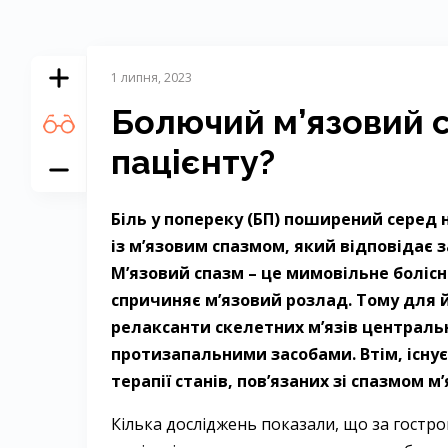
1 липня, 2023
Болючий м’язовий с
пацієнту?
Біль у попереку (БП) поширений серед 
із м’язовим спазмом, який відповідає з
М’язовий спазм – це мимовільне болісн
спричиняє м’язовий розлад. Тому для 
релаксанти скелетних м’язів центрально
протизапальними засобами. Втім, існує
терапії станів, пов’язаних зі спазмом м’
Кілька досліджень показали, що за гостр