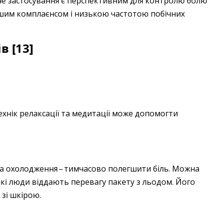
пічне застосування є перспективним для контролю болю
ошим комплаєнсом і низькою частотою побічних
в [13]
ехнік релаксації та медитації може допомогти
а охолодження – ​тимчасово полегшити біль. Можна
еякі люди віддають перевагу пакету з льодом. Його
зі шкірою.