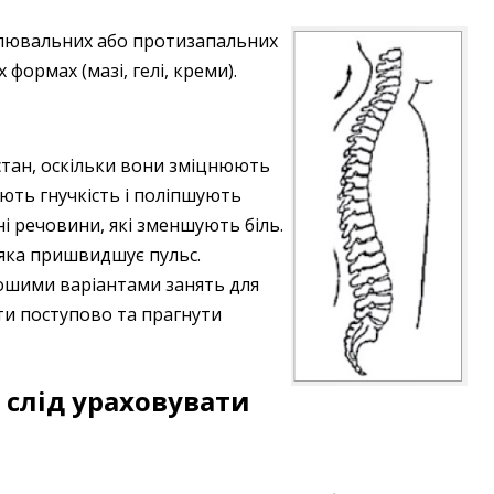
олювальних або протизапальних
формах (мазі, гелі, креми).
тан, оскільки вони зміцнюють
ють гнучкість і поліпшують
і речовини, які зменшують біль.
 яка пришвидшує пульс.
ошими варіантами занять для
ти поступово та прагнути
 слід ураховувати