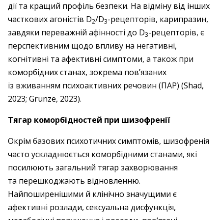
дії та кращий профіль безпеки. На відміну від інших
часткових агоністів D
/D
-рецепторів, карипразин,
2
3
завдяки переважній афінності до D
-рецепторів, є
3
перспективним щодо впливу на негативні,
когнітивні та афективні симптоми, а також при
коморбідних станах, зокрема пов’язаних
із вживанням психоактивних речовин (ПАР) (Shad,
2023; Grunze, 2023).
Тягар коморбідностей при шизофренії
Окрім базових психотичних симптомів, шизофренія
часто ускладнюється коморбідними станами, які
посилюють загальний тягар захворювання
та перешко­джають відновленню.
Найпоширенішими й клінічно значущими є
афективні розлади, сексуальна дисфункція,