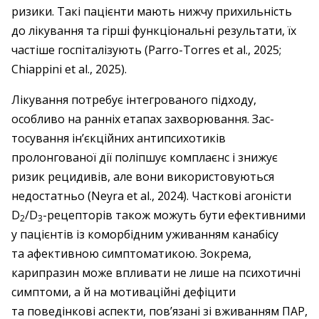
ризики. Такі пацієнти мають нижчу прихильність
до лікування та гірші функціональні результати, їх
частіше госпіталізують (Parro-Torres et al., 2025;
Chiappini et al., 2025).
Лікування потребує інтегрованого підходу,
особливо на ранніх етапах захворювання. Зас­
тосування ін’єкційних антипсихотиків
пролонгованої дії поліпшує комплаєнс і знижує
ризик рецидивів, але вони використовуються
недостатньо (Neyra et al., 2024). Часткові агоністи
D
/D
-рецепторів також можуть бути ефективними
2
3
у пацієнтів із коморбідним уживанням канабісу
та афективною симптоматикою. Зокрема,
карипразин може впливати не лише на психотичні
симптоми, а й на мотиваційні дефіцити
та поведінкові аспекти, пов’язані зі вживанням ПАР,