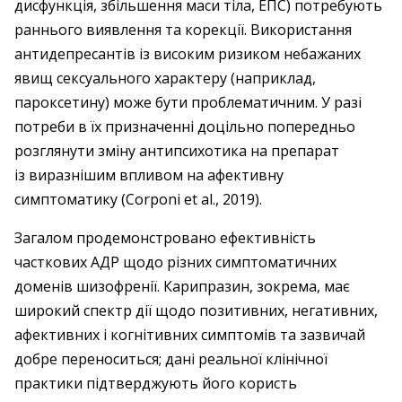
дисфункція, збільшення маси тіла, ЕПС) потребують
раннього виявлення та корекції. Використання
антидепресантів із високим ризиком небажаних
явищ сексуального характеру (наприклад,
пароксетину) може бути проблематичним. У разі
потреби в їх призначенні доцільно попередньо
розглянути зміну антипсихотика на препарат
із виразнішим впливом на афективну
симптоматику (Corponi et al., 2019).
Загалом продемонстровано ефективність
часткових АДР щодо різних симптоматичних
доменів шизофренії. Карипразин, зокрема, має
широкий спектр дії щодо позитивних, негативних,
афективних і когнітивних симптомів та зазвичай
добре переноситься; дані реальної клінічної
практики підтвер­джують його користь