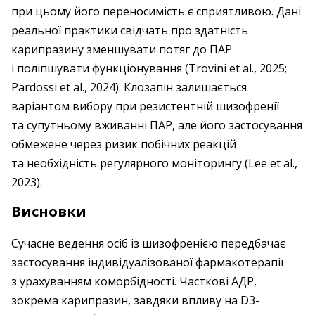
при цьому його переносимість є сприятливою. Дані
реальної практики свідчать про здатність
карипразину зменшувати потяг до ПАР
і поліпшувати функціонування (Trovini et al., 2025;
Pardossi et al., 2024). Клозапін залишається
варіантом вибору при резистентній шизофренії
та супутньому вживанні ПАР, але його застосування
обмежене через ризик побічних реакцій
та необхідність регулярного моніторингу (Lee et al.,
2023).
Висновки
Сучасне ведення осіб із шизофренією передбачає
застосування індивідуалізованої фармакотерапії
з урахуванням коморбідності. Часткові АДР,
зокрема карипразин, завдяки впливу на D3-