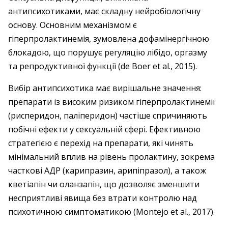
антипсихотиками, має складну нейробіологічну
основу. Основним механізмом є
гіперпролактинемія, зумовлена дофамінергічною
блокадою, що порушує регуляцію лібідо, оргазму
та репродуктивної функції (de Boer et al., 2015).
Вибір антипсихотика має вирішальне значення:
препарати із високим ризиком гіперпролактинемії
(рисперидон, паліперидон) частіше спричиняють
побічні ефекти у сексуальній сфері. Ефективною
стратегією є перехід на препарати, які чинять
мінімальний вплив на рівень пролактину, зокрема
часткові АДР (карипразин, арипіпразол), а також
кветіапін чи оланзапін, що дозволяє зменшити
несприятливі явища без втрати контролю над
психотичною симптоматикою (Montejo et al., 2017).