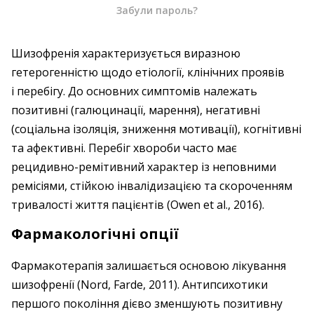
Забули пароль?
Шизофренія характеризується виразною
гетерогенністю щодо етіології, клінічних проявів
і перебігу. До основних симптомів належать
позитивні (галюцинації, марення), негативні
(соціальна ізоляція, зниження мотивації), когнітивні
та афективні. Перебіг хвороби часто має
рецидивно-ремітивний характер із неповними
ремісіями, стійкою інвалідизацією та скороченням
тривалості життя пацієнтів (Owen et al., 2016).
Фармакологічні опції
Фармакотерапія залишається основою лікування
шизофренії (Nord, Farde, 2011). Антипсихотики
першого покоління дієво зменшують позитивну