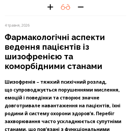
4 травня, 2026
Фармакологічні аспекти
ведення пацієнтів із
шизофренією та
коморбідними станами
Шизофренія – ​тяжкий психічний розлад,
що супрово­джується порушеннями мислення,
емоцій і поведінки та створює значне
довготривале навантаження на пацієнтів, їхні
родини й систему охорони здоров’я. Перебіг
захворювання часто ускладнюється супутніми
станами, що пов’язані з функціональними