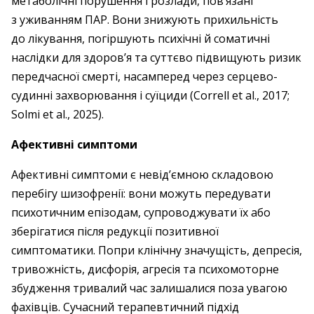
метаболічні порушення і розлади, пов’язані
з уживанням ПАР. Вони знижують прихильність
до лікування, погіршують психічні й соматичні
наслідки для здоров’я та суттєво підвищують ризик
передчасної смерті, насамперед через серцево-
судинні захворювання і суїциди (Correll et al., 2017;
Solmi et al., 2025).
Афективні симптоми
Афективні симптоми є невід’ємною складовою
перебігу шизофренії: вони можуть передувати
психотичним епізодам, супрово­джувати їх або
зберігатися після редукції позитивної
симптоматики. Попри клінічну значущість, депресія,
тривожність, дисфорія, агресія та психомоторне
збу­дження тривалий час залишалися поза увагою
фахівців. Сучасний терапевтичний підхід