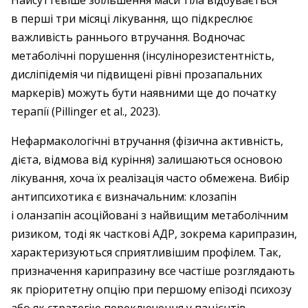
Найсуттєвіше збільшення маси тіла відбувається
в перші три місяці лікування, що підкреслює
важливість раннього втручання. Водночас
метаболічні порушення (інсулінорезистентність,
дисліпідемія чи підвищені рівні прозапальних
маркерів) можуть бути наявними ще до початку
терапії (Pillinger et al., 2023).
Нефармакологічні втручання (фізична активність,
дієта, відмова від куріння) залишаються основою
лікування, хоча їх реалізація часто обмежена. Вибір
антипсихотика є визначальним: клозапін
і оланзапін асоційовані з найвищим метаболічним
ризиком, тоді як часткові АДР, зокрема карипразин,
характеризуються сприятливішим профілем. Так,
призначення карипразину все частіше розглядають
як пріоритетну опцію при першому епізоді психозу