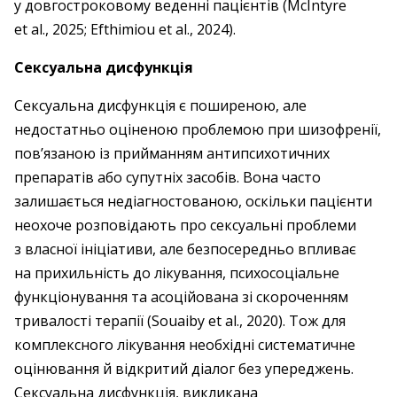
у довгостроковому веденні пацієнтів (McIntyre
et al., 2025; Efthimiou et al., 2024).
Сексуальна дисфункція
Сексуальна дисфункція є поширеною, але
недостатньо оціненою проблемою при шизофренії,
пов’язаною із прийманням антипсихотичних
препаратів або супутніх засобів. Вона часто
залишається недіагностованою, оскільки пацієнти
неохоче розповідають про сексуальні проблеми
з власної ініціативи, але безпосередньо впливає
на прихильність до лікування, психосоціальне
функціонування та асоційована зі скороченням
тривалості терапії (Souaiby et al., 2020). Тож для
комплексного лікування необхідні систематичне
оцінювання й відкритий діалог без упере­джень.
Сексуальна дисфункція, викликана