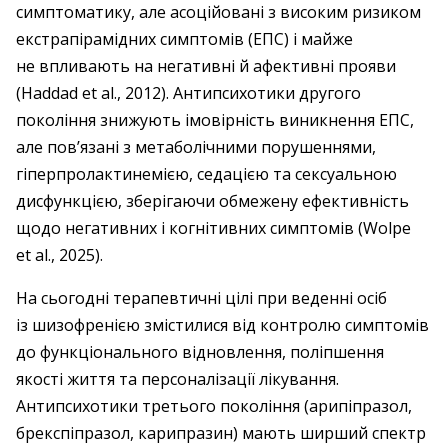
симптоматику, але асоційовані з високим ризиком
екстрапірамідних симптомів (ЕПС) і майже
не впливають на негативні й афективні прояви
(Haddad et al., 2012). Антипсихотики другого
покоління знижують імовірність виникнення ЕПС,
але пов’язані з метаболічними порушеннями,
гіперпролактинемією, седацією та сексуальною
дисфункцією, зберігаючи обмежену ефективність
щодо негативних і когнітивних симптомів (Wolpe
et al., 2025).
На сьогодні терапевтичні цілі при веденні осіб
із шизофренією змістилися від контролю симптомів
до функціонального відновлення, поліпшення
якості життя та персоналізації лікування.
Антипсихотики третього покоління (арипіпразол,
брекспіпразол, карипразин) мають ширший спектр