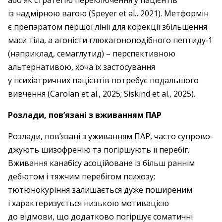
або як стратегію переключення у пацієнтів
із надмірною вагою (Speyer et al., 2021). Метформін
є препаратом першої лінії для корекції збільшення
маси тіла, а агоністи глюкагоноподібного пептиду‑1
(наприклад, семаглутид) – ​перспективною
альтернативою, хоча їх застосування
у психіатричних пацієнтів потребує подальшого
вивчення (Carolan et al., 2025; Siskind et al., 2025).
Розлади, пов’язані з вживанням ПАР
Розлади, пов’язані з уживанням ПАР, часто супрово­
джують шизофренію та погіршують її перебіг.
Вживання канабісу асоційоване із більш раннім
дебютом і тяжчим перебігом психозу;
тютюнокуріння залишається дуже поширеним
і характеризується низькою мотивацією
до відмови, що додатково погіршує соматичні