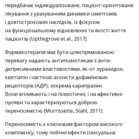
передбачає індивідуалізоване, пацієнт-­орієнтоване
лікування з урахуванням динаміки симптомів
і довгострокових наслідків, із фокусом
на функціональному відновленні та якості життя
пацієнтів (Upthegrove et al., 2017).
Фармакотерапія має бути цілеспрямованою:
перевагу надають антипсихотикам з анти­
депресивними властивостями, як-от луразидон,
кветіапін і часткові агоністи дофамінових
рецепторів (АДР), зокрема карипразин.
Вони впливають і на психотичні, і на афективні
прояви та характеризуються доброю
переносимістю (Morrissette, Stahl, 2011).
Переносимість є ключовим фактором високого
комплаєнсу, тому побічні ефекти (сексуальна