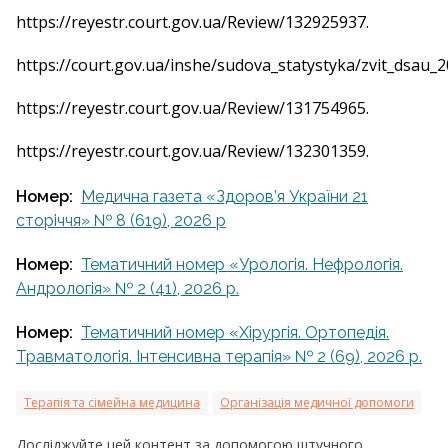
https://reyestr.court.gov.ua/Review/132925937.
https://court.gov.ua/inshe/sudova_statystyka/zvit_dsau_2
https://reyestr.court.gov.ua/Review/131754965.
https://reyestr.court.gov.ua/Review/132301359.
Номер:
Медична газета «Здоров’я України 21
сторіччя» № 8 (619), 2026 р
Номер:
Тематичний номер «Урологія. Нефрологія.
Андрологія» № 2 (41), 2026 р.
Номер:
Тематичний номер «Хірургія. Ортопедія.
Травматологія. Інтенсивна терапія» № 2 (69), 2026 р.
Терапія та сімейна медицина
Організація медичної допомоги
Досліджуйте цей контент за допомогою штучного