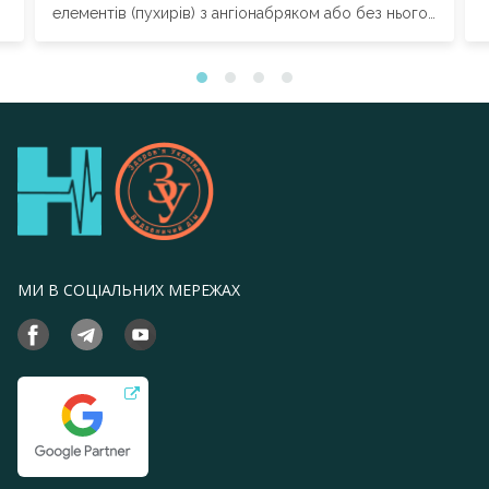
елементів (пухирів) з ангіонабряком або без нього.
Уртикарні пухирі –...
МИ В СОЦІАЛЬНИХ МЕРЕЖАХ