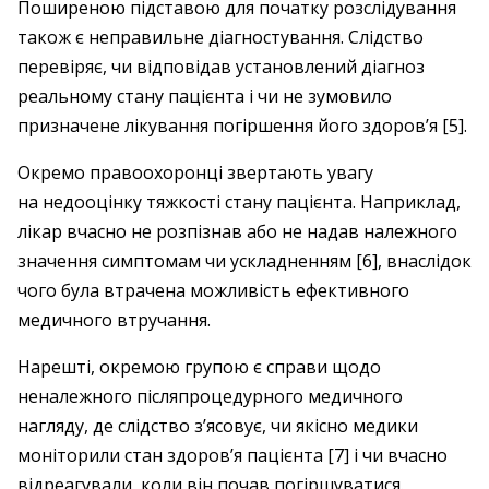
Поширеною підставою для початку розслідування
також є неправильне діагностування. Слідство
перевіряє, чи відповідав установлений діагноз
реальному стану пацієнта і чи не зумовило
призначене лікування погіршення його здоров’я [5].
Окремо правоохоронці звертають увагу
на недооцінку тяжкості стану пацієнта. Наприклад,
лікар вчасно не розпізнав або не надав належного
значення симптомам чи ускладненням [6], внаслідок
чого була втрачена можливість ефективного
медичного втручання.
Нарешті, окремою групою є справи щодо
неналежного післяпроцедурного медичного
нагляду, де слідство з’ясовує, чи якісно медики
моніторили стан здоров’я пацієнта [7] і чи вчасно
відреагували, коли він почав погіршуватися.