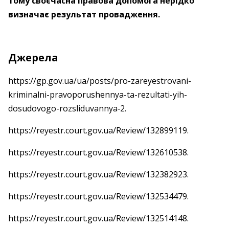
тому своєчасна правова допомога нерідко
визначає результат провадження.
Джерела
https://gp.gov.ua/ua/posts/pro-zareyestrovani-
kriminalni-pravoporushennya-ta-rezultati-yih-
dosudovogo-rozsliduvannya‑2.
https://reyestr.court.gov.ua/Review/132899119.
https://reyestr.court.gov.ua/Review/132610538.
https://reyestr.court.gov.ua/Review/132382923.
https://reyestr.court.gov.ua/Review/132534479.
https://reyestr.court.gov.ua/Review/132514148.