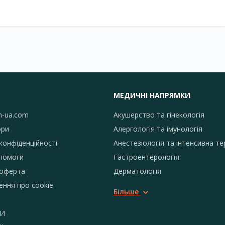
МЕДИЧНІ НАПРЯМКИ
h-ua.com
Акушерство та гінекологія
ори
Алергологія та імунологія
конфіденційності
Анестезіологія та інтенсивна те
помоги
Гастроентерологія
 оферта
Дерматологія
ення про сookie
Більше
И