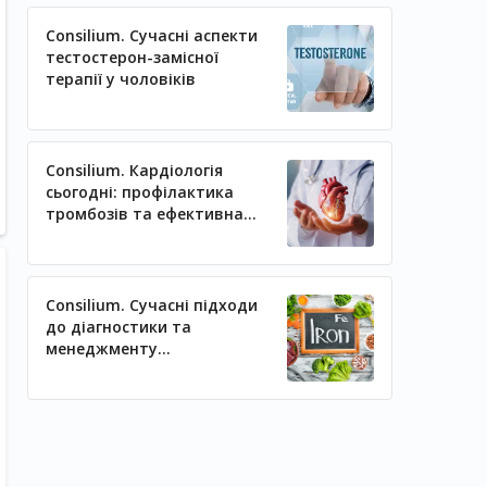
Consilium. Сучасні аспекти
тестостерон-замісної
терапії у чоловіків
Consilium. Кардіологія
сьогодні: профілактика
тромбозів та ефективна
регуляція артеріального
тиску
Consilium. Сучасні підходи
до діагностики та
менеджменту
залізодефіцитних станів