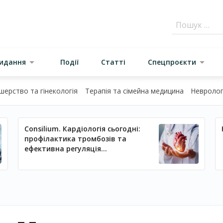
видання
Події
Статті
Спецпроєкти
шерство та гінекологія
Терапія та сімейна медицина
Неврологі
Consilium. Кардіологія сьогодні:
профілактика тромбозів та
ефективна регуляція
артеріального тиску