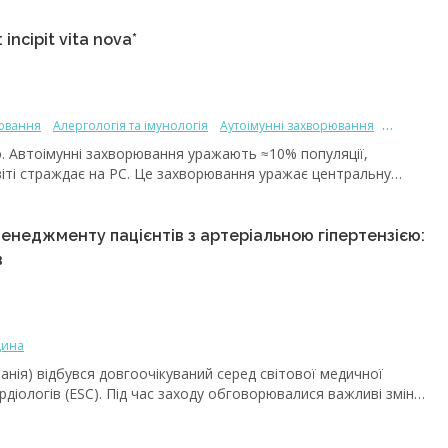
ncipit vita nova*
рювання
Алергологія та імунологія
Аутоімунні захворювання
леми
. Автоімунні захворювання уражають ≈10% популяції,
віті страждає на РС. Це захворювання уражає центральну
 20-30 років, частіше зустрічається в жінок, ніж у чоловіків
я поширеності РС [3]. За даними Національного товариства РС,
 Штатах Америки та 2,3 млн – ​у світі. В Україні поширеність
менеджменту пацієнтів з артеріальною гіпертензією:
00 тис. населення [29].
в
цина
танія) відбувся довгоочікуваний серед світової медичної
діологів (ESC). Під час заходу обговорювалися важливі зміни
в із різними захворюваннями та станами. Розглянемо ключові
теріальної гіпертензії (АГ) із коментарями провідних