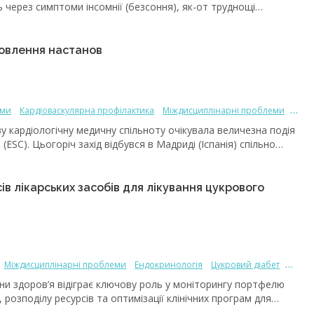
ь через симптоми інсомнії (безсоння), як-от труднощі
вальний чи неякісний сон, дні та ночі можуть бути постійною
е і фізичне здоров’я, погіршує якість життя, а також сприяє
ії виходять далеко за межі впливу на окремого індивіда,
оновлення настанов
господарства, роботодавців і світову економіку [1].
оми
Кардіоваскулярна профілактика
Міждисциплінарні проблеми
би
Міждисциплінарні проблеми
Організація медичної допомоги
ву кардіологічну медичну спільноту очікувала величезна подія
ESC). Цьогоріч захід відбувся в Мадриді (Іспанія) спільно
025-му ESC виповнилося 75 років, конгрес проходив у святковій
, всі охочі мали змогу приєднатися до заходу онлайн.
ні настанови, зокрема щодо захворювань клапанів серця,
в лікарських засобів для лікування цукрового
логії та вагітності, дисліпідемії, а також стосовно
ворювань. Пропонуємо ознайомимтися з основними
ві настанов 2019 року з ведення пацієнтів із дисліпідеміями.
Міждисциплінарні проблеми
Ендокринологія
Цукровий діабет
и здоров’я відіграє ключову роль у моніторингу портфелю
розподілу ресурсів та оптимізації клінічних програм для
рогресуючих хвороб [1], у тому числі цукрового діабету (ЦД).