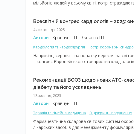
мільйонів людей у всьому світі, котрі страждают
із засинанням, підтриманням сну або невідновлю
боротьбою, що значною мірою впливає на психічн
розвитку коморбідної патології. Наслідки інсомн
Всесвітній конгрес кардіологів – 2025: 
оскільки можуть чинити каскадний ефект на домо
4 листопада, 2025
Кравчун П.П.
Дунаєва І.П.
Автори:
Кардіологія та кардіохірургія
Гострі коронарні синдр
Терапія та сімейна медицина
Кардіоваскулярні хворо
Наприкінці серпня – на початку вересня на світо
– конгрес Європейського товариства кардіологів (
зі Світовим конгресом кардіологів. Оскільки у 2
атмосфері ювілею. Окрім звичайного відвідування
29 серпня фахівці всього світу отримали оновле
Рекомендації ВООЗ щодо нових АТС-класі
міокардиту і перикардиту, кардіоваскулярної пато
діабету та його ускладнень
ментального здоров’я та серцево-судинних зах
18 жовтня, 2025
оновленнями у вигляді таблиць і рисунків на осно
Кравчун П.П.
Автори:
Терапія та сімейна медицина
Ендокринні порушення
Міждисциплінарні проблеми
Фармацевтична складова світових систем охорон
лікарських засобів для менеджменту формулярів, 
сучасних методів лікування багатьох хронічних п