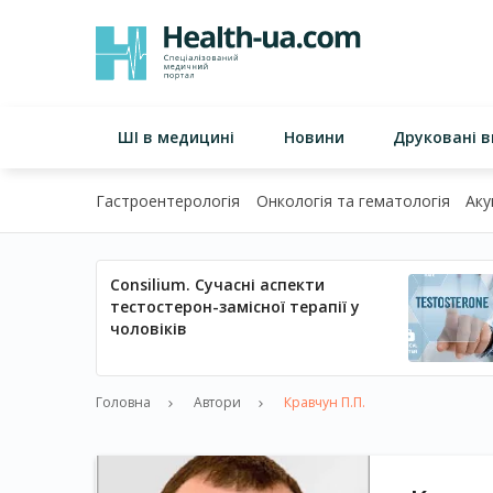
ШІ в медицині
Новини
Друковані 
Гастроентерологія
Онкологія та гематологія
Аку
Consilium. Сучасні аспекти
тестостерон-замісної терапії у
чоловіків
Головна
Автори
Кравчун П.П.