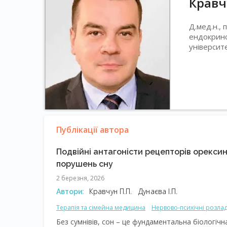
Кравч
Д.мед.н.,
ендокрино
університ
Публікації автора
Подвійні антагоністи рецепторів орекси
порушень сну
2 березня, 2026
Кравчун П.П.
Дунаєва І.П.
Автори:
Терапія та сімейна медицина
Нервово-психічні розла
Порушення сну
Міждисциплінарні проблеми
Без сумнівів, сон – це фундаментальна біологічна