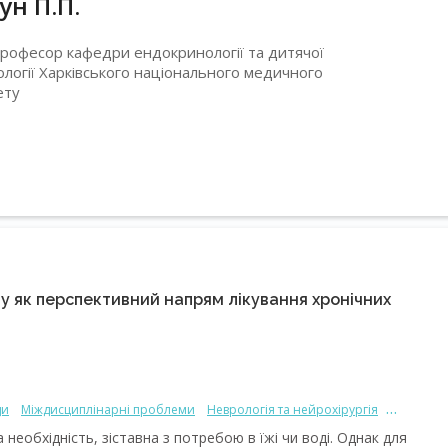
ун П.П.
 професор кафедри ендокринології та дитячої
логії Харківського національного медичного
ету
ну як перспективний напрям лікування хронічних
ди
Міждисциплінарні проблеми
Неврологія та нейрохірургія
 необхідність, зіставна з потребою в їжі чи воді. Однак для