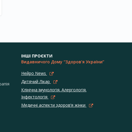
ІНШІ ПРОЄКТИ
Видавничого Дому “Здоров’я України”
Нейро News
Дитячий Лікар
рапія
Клінічна імунологія. Алергологія.
Інфектологія
Медичні аспекти здоров’я жінки