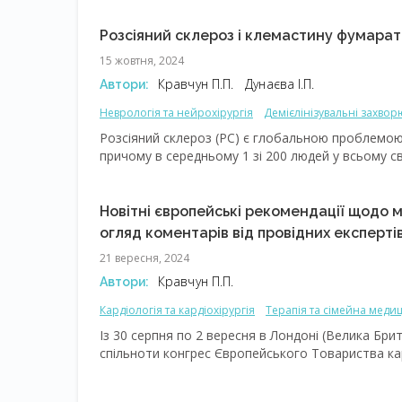
Розсіяний склероз і клемастину фумарат: i
15 жовтня, 2024
Кравчун П.П.
Дунаєва І.П.
Автори:
Неврологія та нейрохірургія
Демієлінізувальні захво
Терапія та сімейна медицина
Міждисциплінарні проб
Розсіяний склероз (РС) є глобальною проблемою
причому в середньому 1 зі 200 людей у всьому с
нервову систему (ЦНС); зазвичай маніфестує у віці
[1-4]. З 1976 року відбулося 5-разове збільшенн
наразі майже 1 млн людей живе із РС у Сполучених
Новітні європейські рекомендації щодо 
РС станом на 2020 рік становила 48 випадків на 1
огляд коментарів від провідних експерті
21 вересня, 2024
Кравчун П.П.
Автори:
Кардіологія та кардіохірургія
Терапія та сімейна меди
Із 30 серпня по 2 вересня в Лондоні (Велика Бри
спільноти конгрес Європейського Товариства кар
у настановах 2024 р. стосовно ведення пацієнті
оновлення в рекомендаціях ESC щодо лікування ар