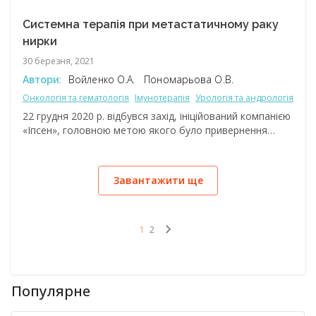
поділилися із слухачами недавніми досягненнями
та підходами щодо ведення хворих із цією патологією.
Системна терапія при метастатичному раку
нирки
30 березня, 2021
Войленко О.А.
Пономарьова О.В.
Автори:
Онкологія та гематологія
Імунотерапія
Урологія та андрологія
Онк
22 грудня 2020 р. відбувся захід, ініційований компанією
«Іпсен», головною метою якого було привернення
уваги онкологів до проблеми лікування
метастатичного раку нирки.
Завантажити ще
1
2
Популярне