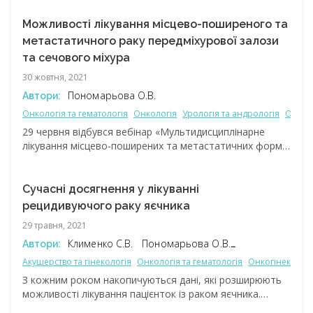
та можуть розвиватися у різних органах. Більшість НЕП
виникають у шлунково-кишковому тракті (ШКТ)
Можливості лікування місцево-поширеного та
і підшлунковій залозі, їх називають
метастатичного раку передміхурової залози
гастроентеропанкреатичними НЕП. Серед усіх
та сечового міхура
злоякісних новоутворень НЕП становлять лише 0,5%
30 жовтня, 2021
(B. Oronsky et al., 2017). На відміну від інших типів раку,
НЕП характеризуються сприятливим прогнозом, однак
Пономарьова О.В.
Автори:
для забезпечення тривалої виживаності пацієнтів
Онкологія та гематологія
Онкологія
Урологія та андрологія
Онкоу
необхідно своєчасно виявити хворобу, встановити
29 червня відбувся вебінар «Мультидисциплінарне
стадію та призначити лікування відповідно
лікування місцево-поширених та метастатичних форм
до характеристик пухлини.
раку простати та сечового міхура в українських реаліях
в 2021». Фахівці обговорили стан проблеми в Україні,
діагностику та вибір тактики лікування пацієнтів
Сучасні досягнення у лікуванні
із поширеним раком сечового міхура (РСМ),
рецидивуючого раку яєчника
можливості системної терапії поширених
29 травня, 2021
та метастатичних форм РСМ та участі таких пацієнтів
у клінічних дослідженнях, а також розглянули клінічні
Клименко С.В.
Пономарьова О.В.
Автори:
випадки.
Шпарик Я.В.
Акушерство та гінекологія
Онкологія та гематологія
Онкогінекологі
З кожним роком накопичуються дані, які розширюють
можливості лікування пацієнток із раком яєчника.
У рамках онлайн-зустрічі вітчизняні експерти