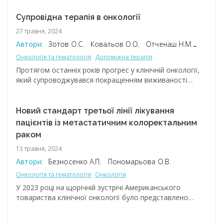
В Україні РШМ займає друге місце в структурі
онкологічної захворюваності та смертності жіночого
Супровідна терапія в онкології
населення репродуктивного віку. Незважаючи
27 травня, 2024
на наявність ефективних методів первинної
Зотов О.С.
Ковальов О.О.
Отченаш Н.М.
Автори:
та вторинної профілактики, захворюваність
Пономарьова О.В.
та смертність від РШМ залишаються високими,
Онкологія та гематологія
Допоміжна терапія
що зумовлює необхідність вдосконалення підходів
Протягом останніх років прогрес у клінічній онкології,
до лікування. Одним з перспективних напрямів
який супроводжувався покращенням виживаності
лікування РШМ є імунотерапія, зокрема
пацієнтів та досягненням тривалих ремісій
застосування інгібітора контрольних точок імунної
захворювань, парадоксально сприяв появі нових
відповіді пембролізумабу.
синдромів, що стали наслідками побічних ефектів (ПЕ)
Новий стандарт третьої лінії лікування
успішної протипухлинної терапії. Це питання активно
пацієнтів із метастатичним колоректальним
обговорювалося провідними фахівцями у рамках
раком
науково-практичної конференції «Терапія супроводу
13 травня, 2024
в онкології», яка відбулася 4 квітня.
Безносенко А.П.
Пономарьова О.В.
Автори:
Онкологія та гематологія
Онкологія
У 2023 році на щорічній зустрічі Американського
товариства клінічної онкології було представлено
результати дослідження SUNLIGHT (NCT04737187).
Це рандомізоване міжнародне відкрите дослідження