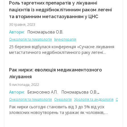
ІІІ фази, в якому вивчали перевагу комбінації
Роль таргетних препаратів у лікуванні
трифлуридин/типірацил + бевацизумаб над
пацієнтів із недрібноклітинним раком легені
монотерапією трифлуридином/типірацилом у лікуванні
та вторинним метастазуванням у ЦНС
пацієнтів із рефрактерним мКРР. Результати
30 травня, 2023
дослідження опубліковано в The New England Journal
of Medicine 4 травня 2023 року.
Пономарьова О.В.
Автори:
Онкологія та гематологія
Імунотерапія
25 березня відбулася конференція «Cучасне лікування
метастатичного недрібноклітинного раку легені
в Україні». Провідні вітчизняні науковці висвітлили
ключові проблеми, з якими стикаються клініцисти
при веденні пацієнтів з недрібноклітинним раком легені
Рак нирки: еволюція медикаментозного
(НДРЛ). Зокрема, фокус доповідей було зміщено саме
лікування
на аспекти діагностики та сучасні можливості лікування
9 листопада, 2022
вторинних метастазів у центральній нервовій системі
(ЦНС) при НДРЛ.
Безносенко А.П.
Пономарьова О.В.
Автори:
Стаховський О.Е.
Стаховський Е.О.
Онкологія та гематологія
Онкологія
Урологія та андрологія
Онкоу
Рак нирки сьогодні становить від 3 до 5% від усіх
злоякісних новоутворень та уражає як чоловіків,
так і жінок. Упродовж останніх років відзначається
тенденція до підвищення частоти його поширення