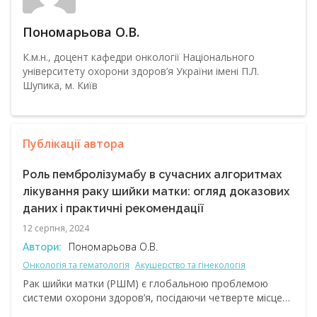
Пономарьова О.В.
К.м.н., доцент кафедри онкології Національного
університету охорони здоров’я України імені П.Л.
Шупика, м. Київ
Публікації автора
Роль пембролізумабу в сучасних алгоритмах
лікування раку шийки матки: огляд доказових
даних і практичні рекомендації
12 серпня, 2024
Пономарьова О.В.
Автори:
Онкологія та гематологія
Акушерство та гінекологія
Рак шийки матки (РШМ) є глобальною проблемою
системи охорони здоров’я, посідаючи четверте місце
у світі серед найпоширеніших злоякісних пухлин у жінок.