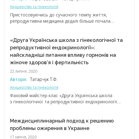
полікістозних яєчників, інсулінорезистентність,
Акушерство та гінекологія
інсуліносенсибілізуючі засоби, інозитоли, міо-інозитол,
Пристосовуючись до сучасного темпу життя,
D-хіро-інозитол.
репродуктивна медицина дедалі більше почала
зосереджуватися на питаннях впливу стресових
факторів і метаболічних змін на жіноче здоров’я. Адже
саме стрес, порушення нутритивного статусу й
«Друга Українська школа з гінекологічної та
гормонального фону призводять до розвитку
репродуктивної ендокринології»:
ендокринних захворювань, репродуктивних розладів та
найскладніші питання впливу гормонів на
проліферативних процесів. Саме цій проблематиці була
жіноче здоров’я і фертильність
присвячена ІІ Міжнародна школа з гінекологічної та
репродуктивної ендокринології (USGRE), що відбулася
22 липня, 2020
3-4 квітня в онлайн-форматі
Татарчук Т.Ф.
Автори:
Акушерство та гінекологія
Фаховий майстер-клас «Друга Українська школа
з гінекологічної та репродуктивної ендокринології
за міжнародної участі ISGE», який відбувся 3‑4 квітня
в онлайн-форматі, став платформою для обміну
досвідом та практичними знаннями. Міжнародні й
Междисциплинарный подход к решению
вітчизняні експерти поділилися своїми нестандартними
проблемы ожирения в Украине
підходами до вирішення складних питань у сфері
17 квітня, 2020
гінекологічної та репродуктивної ендокринології.