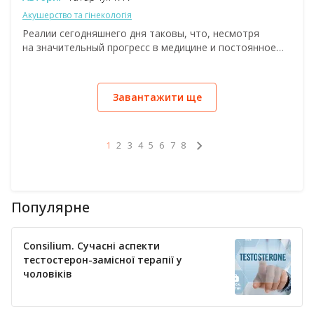
Акушерство та гінекологія
Реалии сегодняшнего дня таковы, что, несмотря
на значительный прогресс в медицине и постоянное
повышение квалификации врачей акушеров-
гинекологов, «проблемные» заболевания женской
половой сферы все же удерживают лидирующие
Завантажити ще
позиции в статистике заболеваемости не только
в Украине, но и во всем мире. Актуальность этого
вопроса подтверждается целым рядом научных
исследований и публикаций.
1
2
3
4
5
6
7
8
Популярне
Consilium. Сучасні аспекти
тестостерон-замісної терапії у
чоловіків