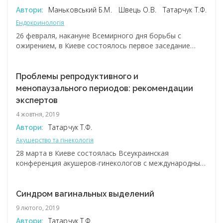
Маньковський Б.М.
Швець О.В.
Татарчук Т.Ф.
Автори:
Ендокринологія
26 февраля, накануне Всемирного дня борьбы с
ожирением, в Киеве состоялось первое заседание
междисциплинарной рабочей группы экспертов по
обсуждению состояния проблемы ожирения в Украине.
Ведущие специалисты и известные представители
Проблемы репродуктивного и
различных общественных медицинских организаций,
менопаузального периодов: рекомендации
обеспокоенные ростом социально значимых
экспертов
заболеваний, ассоциированных с ожирением,
4 жовтня, 2019
поделились собственным опытом ведения пациентов с
избыточной массой тела.
Татарчук Т.Ф.
Автори:
Акушерство та гінекологія
28 марта в Киеве состоялась Всеукраинская
конференция акушеров-гинекологов с международным
участием, организованная компанией «Амакса
Украина». В ходе встречи были рассмотрены важные
вопросы, касающиеся новых подходов к лечению
Синдром вагинальных выделений
менопаузы, предменструального синдрома, резус-
9 лютого, 2019
конфликта, а также качества жизни женщин с такими
Татарчук Т.Ф.
Автори:
проблемами.