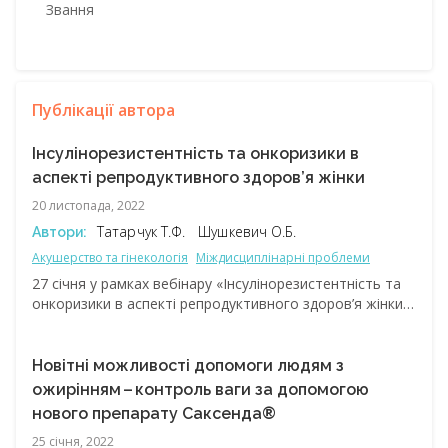
Звання
Публікації автора
Інсулінорезистентність та онкоризики в
аспекті репродуктивного здоров’я жінки
20 листопада, 2022
Татарчук Т.Ф.
Шушкевич О.Б.
Автори:
Акушерство та гінекологія
Міждисциплінарні проблеми
27 січня у рамках вебінару «Інсулінорезистентність та
онкоризики в аспекті репродуктивного здоров’я жінки»
були розглянуті патогенетичні механізми, які
збільшують ризик виникнення раку у жінок з ­
інсулінорезистентністю. До цієї категорії хворих
Новітні можливості допомоги людям з
належать жінки з надмірною вагою, ожирінням та
ожирінням – ​контроль ваги за допомогою
іншими розладами, такими як синдром полікістозних
нового препарату Саксенда®
яєчників. Доповідачами були представлені сучасні
25 січня, 2022
стратегії зменшення онкоризиків, пов’язаних зі