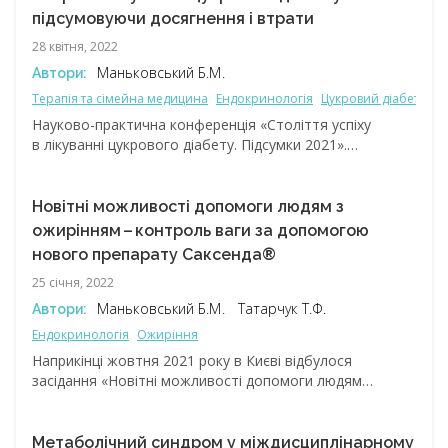
підсумовуючи досягнення і втрати
28 квітня, 2022
Маньковський Б.М.
Автори:
Терапія та сімейна медицина
Ендокринологія
Цукровий діабет
Ен
Науково-практична конференція «Століття успіху
в лікуванні цукрового діабету. Підсумки 2021».
Про історію захворювання цукрового діабету і методи
боротьби з ним, а також про нинішній стан проблеми,
зростання поширеності цукрового діабету, розвиток і
Новітні можливості допомоги людям з
вдосконалення методів його лікування.
ожирінням – ​контроль ваги за допомогою
нового препарату Саксенда®
25 січня, 2022
Маньковський Б.М.
Татарчук Т.Ф.
Автори:
Ендокринологія
Ожиріння
Наприкінці жовтня 2021 року в Києві відбулося
засідання «Новітні можливості допомоги людям
з ожирінням», яке проходило і в онлайн форматі,
і у вигляді безпосереднього спілкування. Цей важливий
захід був організований Українською діабетологічною
Метаболічний синдром у міждисциплінарному