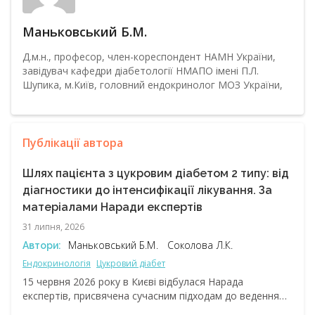
Маньковський Б.М.
Д.м.н., професор, член-кореспондент НАМН України,
завідувач кафедри діабетології НМАПО імені П.Л.
Шупика, м.Київ, головний ендокринолог МОЗ України,
Публікації автора
Шлях пацієнта з цукровим діабетом 2 типу: від
діагностики до інтенсифікації лікування. За
матеріалами Наради експертів
31 липня, 2026
Маньковський Б.М.
Соколова Л.К.
Автори:
Ендокринологія
Цукровий діабет
15 червня 2026 року в Києві відбулася Нарада
експертів, присвячена сучасним підходам до ведення
пацієнтів із цукровим діабетом 2 типу. У центрі уваги