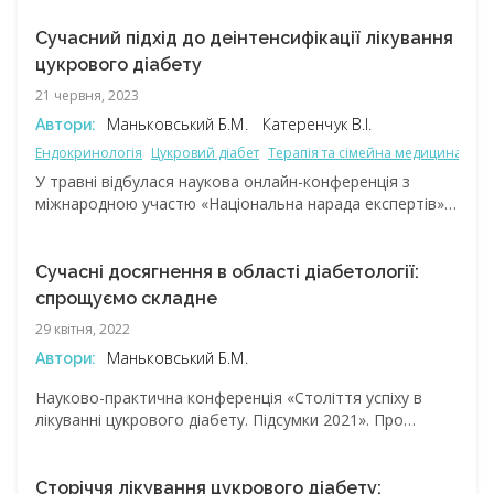
учасників були питання досягнення глікемічного
контролю, своєчасної інтенсифікації лікування, причин
Сучасний підхід до деінтенсифікації лікування
клінічної інерції та бар’єрів, які перешкоджають
цукрового діабету
оптимальному веденню пацієнтів в умовах сучасної
21 червня, 2023
системи охорони здоров’я України.
Маньковський Б.М.
Катеренчук В.І.
Автори:
Ендокринологія
Цукровий діабет
Терапія та сімейна медицина
Між
У травні відбулася наукова онлайн-конференція з
міжнародною участю «Національна нарада експертів»,
присвячена актуальним питанням сучасної
діабетології, а саме проблемі деінтенсифікації складних
режимів інсулінотерапії. У конференції взяли участь
Сучасні досягнення в області діабетології:
провідні спеціалісти України.
спрощуємо складне
29 квітня, 2022
Маньковський Б.М.
Автори:
Науково-практична конференція «Століття успіху в
лікуванні цукрового діабету. Підсумки 2021». Про
результати низки досліджень і успішну терапію дуже
складних випадків, а також застосування сучасних
досягнень у діабетології.
Сторіччя лікування цукрового діабету: