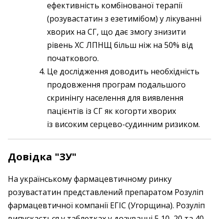
ефективність комбінованої терапії
(розувастатин з езетимібом) у лікуванні
хворих на СГ, що дає змогу знизити
рівень ХС ЛПНЩ більш ніж на 50% від
початкового.
Це дослідження доводить необхідність
продовження програм подальшого
скринінгу населення для виявлення
пацієнтів із СГ як когорти хворих
із високим серцево-судинним ризиком.
Довідка "ЗУ"
На українському фармацевтичному ринку
розувастатин представлений препаратом Розуліп
фармацевтичної компанії ЕГІС (Угорщина). Розуліп
випускається у таблетках у дозуванні 5,10, 20 та 40