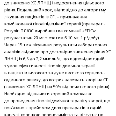
до зниження ХС ЛПНЩ і недосягнення цільового
рівня. Подальший крок, відповідно до алгоритму
лікування пацієнтів із СГ, – призначення
комбінованої гіполіпідемічної терапії (препарат ­
Розуліп ПЛЮС виробництва компанії «­ЕГІС»:
розувастатин 20 мг + езетиміб 10 мг, 1 р/добу).
Через 15 тиж лікування результати лабораторних
аналізів свідчили про достовірне зниження рівня ХС
ЛННЩ із 6,5 до 2,2 ммоль/л, що відповідає одній
з умов ефективності гіполіпідемічної терапії
в пацієнтів ­високого та дуже високого ­серцево-­
судинного ризику, до кот­рих належать хворі на СГ
(зниження ХС ЛПНЩ на 50% від початкового рівня).
Необхідно відзначити хороший комплаєнс
до проведення гіполіпідемічної терапії у хворої, що
пов’язано з прийомом двох препаратів в одній
капсулі, хорошою переносимістю та відсутністю