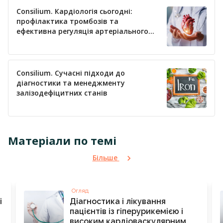
Consilium. Кардіологія сьогодні:
профілактика тромбозів та
ефективна регуляція артеріального
тиску
Consilium. Сучасні підходи до
діагностики та менеджменту
залізодефіцитних станів
Матеріали по темі
Більше
Огляд
і
Діагностика і лікування
пацієнтів із гіперурикемією і
високим кардіоваскулярним