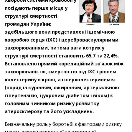
Хвороби системи кровообігу
посідають перше місце у
структурі смертності
громадян України;
здебільшого вони представлені ішемічною
хворобою серця (ІХС) і цереброваскулярними
захворюваннями, питома вага котрих у
структурі смертності становить 65,7 та 22,4%.
Встановлено прямий кореляційний зв’язок між
захворюваністю, смертністю від ІХС і рівнем
холестерину в крові, а гіперхолестеринемія
(поряд із курінням, ожирінням, артеріальною
гіпертензією, цукровим діабетом і віком) є
головним чинником ризику розвитку
атеросклерозу та його ускладнень.
Визначальну роль у боротьбі з факторами ризику