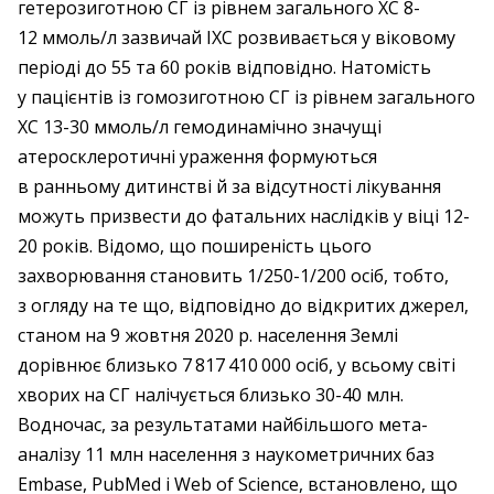
гетеро­зиготною СГ із рівнем загального ХС 8-
12 ммоль/л зазвичай ІХС розвивається у віковому
періоді до 55 та 60 років відповідно. Натомість
у пацієнтів із гомозиготною СГ із рівнем загального
ХС 13-30 ммоль/л гемодинамічно значущі
атеросклеротичні ураження формуються
в ранньому дитинстві й за відсутності лікування
можуть призвести до фатальних наслідків у віці 12-
20 років. Відомо, що поширеність цього
захворювання становить 1/250-1/200 осіб, тобто,
з огляду на те що, відповідно до відкритих джерел,
станом на 9 жовтня 2020 р. населення Землі
дорівнює близько 7 817 410 000 осіб, у всьому світі
хворих на СГ налічується близько 30-40 млн.
Водночас, за результатами найбільшого мета­
аналізу 11 млн населення з науко­метричних баз
Embase, PubMed і Web of Science, встановлено, що