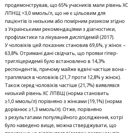
продемонстрував, що 65% учасників мали рівень ХС
ЛПНЩ >3,0 ммоль/л, що не є цільовим для
пацієнтів із низьким або помірним ризиком згідно
з Українськими рекомендаціями з діагностики,
профілактики та лікування дисліпідемій (2017).
У чоловіків цей показник становив 69,6%, у жінок –
63,8%. Отримані дані свідчать, що прояви гіпер­
тригліцеридемії було встановлено в 14,3%
респондентів, причому майже вдвічі частіше вона ­
траплялася в чоловіків (21,7 проти 12,8% у жінок).
Також серед чоловіків частіше (21,7%) виявлявся
низький рівень ХС ЛПВЩ (норма становить
≥1,0 ммоль/л) порівняно з жінками (19,1%) (норма
дорівнює ≥1,3 ммоль/л). Отже, порівняно
з результатами популяційного дослідження, котрі
було наведено вище, можна стверджувати, що