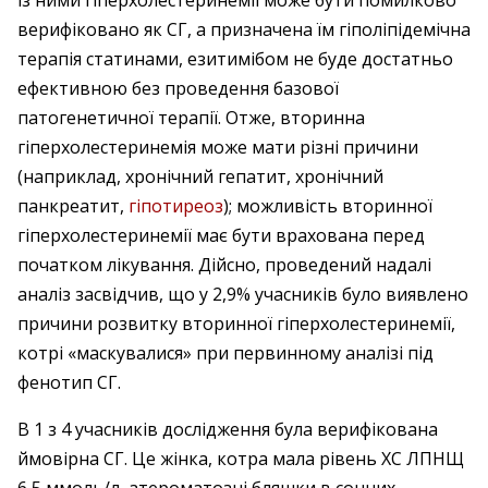
верифіковано як СГ, а призначена їм гіполіпідемічна
терапія статинами, езитимібом не буде достатньо
ефективною без проведення базової
патогенетичної терапії. Отже, вторинна
гіперхолестеринемія може мати різні причини
(наприклад, хронічний гепатит, хронічний
панкреатит,
гіпотиреоз
); можливість вторинної
гіперхолестеринемії має бути врахована перед
початком лікування. Дійсно, проведений надалі
аналіз засвідчив, що у 2,9% учасників було виявлено
причини розвитку вторинної гіперхолестеринемії,
котрі «маскувалися» при первинному аналізі під
фенотип СГ.
В 1 з 4 учасників дослідження була верифікована
ймовірна СГ. Це жінка, котра мала рівень ХС ЛПНЩ
6,5 ммоль/л, атероматозні бляшки в сонних