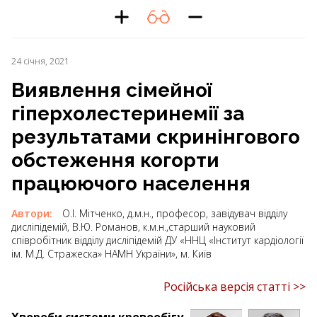
24 січня, 2021
Виявлення сімейної
гіперхолестеринемії за
результатами скринінгового
обстеження когорти
працюючого населення
Автори:
О.І. Мітченко, д.м.н., професор, завідувач відділу
дисліпідемій, В.Ю. Романов, к.м.н.,старший науковий
співробітник відділу дисліпідемій ДУ «ННЦ «Інститут кардіології
ім. М.Д. Стражеска» НАМН України», м. Київ
Російська версія статті >>