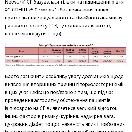
Network) СГ базувалася тільки на підвищенні рівня
ХС ЛПНЩ >5,0 ммоль/л без виявлення інших
критеріїв (індивідуального та сімейного анамнезу
раннього розвиту ССЗ, сухожильних ксантом,
корнеальної дуги тощо).
Варто зазначити особливу увагу дослідників щодо
виявлення вторинних причин гіперхолестеринемії
в цих учасників; це пов’язано з тим, що під час
проведення алгоритму обстеження пацієнтів
із підозрою на СГ виявляється великий відсоток
інших факторів ризику (куріння, надмірна вага,
цукровий діабет тощо), наявність яких і пов’язаних
із ними гіперхолестеринемії може бути помилково