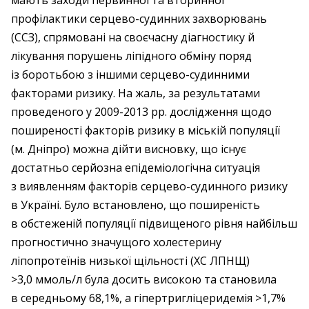
мають заходи первинної та вторинної
профілактики серцево-судинних захворювань
(ССЗ), спрямовані на своєчасну діагностику й
лікування порушень ліпідного обміну поряд
із боротьбою з іншими серцево-­судинними
факторами ризику. На жаль, за результатами
проведеного у 2009-2013 рр. дослідження щодо
поширеності факторів ризику в міській популяції
(м. Дніпро) можна дійти висновку, що існує
достатньо серйозна епідеміологічна ситуація
з виявленням факторів серцево-судинного ризику
в Україні. Було встановлено, що поширеність
в обстеженій популяції підвищеного рівня найбільш
прогностично значущого холестерину
ліпопротеїнів низької щільності (ХС ЛПНЩ)
>3,0 ммоль/л була досить високою та становила
в середньому 68,1%, а гіпертригліцеридемія >1,7%