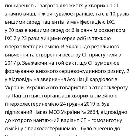
поширеність і загроза для життя у ­хворих на СГ
значно вищі, ніж очікувалося раніше, та є в 10 разів
вищими серед пацієнтів із маніфестацією ІХС,
у 20 разів вищими серед осіб із раннім розвитком
ІХС й у 23 рази вищими серед осіб із тяжкою
гіперхолестеринемією. В Україні до ретельного
вивчення та створення реєстру СГ приступили з
2017 р. Зважаючи на той факт, що СГ зумовлює
формування високого серцево-­судинного ризику, й
у відповідь на звернення ­Асоціації кардіологів
України, Українського товариства з атеросклерозу
та Пацієнтської організації хворих із сімейною
гіперхолестеринемією 24 грудня 2019 р. був
підписаний Наказ МОЗ України № 2664, відповідно
до котрого найтяжчий варіант СГ – гомозиготну
сімейну гіперхолестеринемію – було внесено до