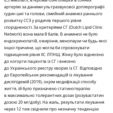
артеріях за даними ультразвукової доплерографії
судин шиї та голови, сімейний анамнез раннього
розвитку ССЗ у родичів першого рівня
спорідненості. За критеріями СГ (Dutch Lipid Clinic
Network) вона мала 8 балів. В анам­незі не було
ендокринопатій, ожиріння, мено­паузи чи будь-якої
іншої причини, що могла би спровокувати
підвищення рівня ХС ЛПНЩ. Жінку було віднесено
до когорти пацієнтів із СГ і внесено
до Українського реєстру хворих із СГ. Відповідно
до Європейських рекомендацій із лікування
дисліпідемій (2019), окрім модифікації способу
життя, їй було призначено статинотерапію
в максимально толерантних дозах (розувастатин
дозою 20 мг/добу). На жаль, результати лікування
через 12 тиж свідчили про незначну тенденцію