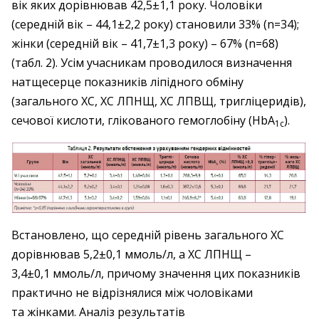
вік яких дорівнював 42,5±1,1 року. Чоловіки
(середній вік – 44,1±2,2 року) становили 33% (n=34);
жінки (середній вік – 41,7±1,3 року) – 67% (n=68)
(табл. 2). Усім учасникам проводилося визначення
натщесерце показників ліпідного обміну
(загального ХС, ХС ЛПНЩ, ХС ЛПВЩ, тригліцеридів),
сечової кислоти, глікованого гемоглобіну (НbА
).
1с
Встановлено, що середній рівень загального ХС
дорівнював 5,2±0,1 ммоль/л, а ХС ЛПНЩ –
3,4±0,1 ммоль/л, причому значення цих показників
практично не відрізнялися між чоловіками
та жінками. Аналіз результатів