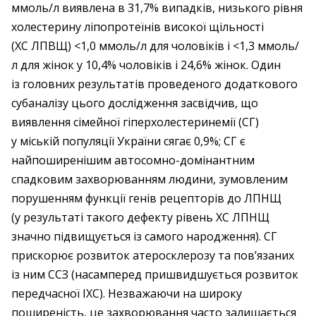
ммоль/л виявлена в 31,7% випадків, низького рівня
холестерину ліпопротеїнів високої щільності
(ХС ЛПВЩ) <1,0 ммоль/л для чоловіків і <1,3 ммоль/
л для жінок у 10,4% чоловіків і 24,6% жінок. Один
із головних результатів проведеного додаткового
суб­аналізу цього дослідження засвідчив, що
виявлення сімейної гіперхолестеринемії (СГ)
у міській популяції України сягає 0,9%; СГ є
найпоширенішим автосомно-­домінантним
спадковим захворюванням людини, зумовленим
порушенням функції генів рецепторів до ЛПНЩ
(у результаті такого дефекту рівень ХС ЛПНЩ
значно підвищується із самого народження). СГ
прискорює розвиток атеросклерозу та пов’язаних
із ним ССЗ (насамперед пришвидшується розвиток
передчасної ІХС). Незважаючи на широку
поширеність, це захворювання часто залишається