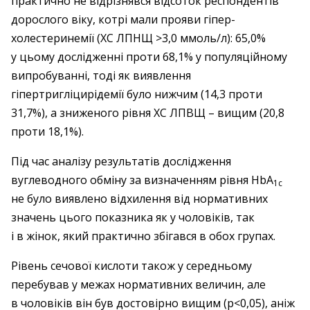
практично не відрізнявся відсоток респондентів
дорослого віку, котрі мали прояви гіпер­
холестеринемії (ХС ЛПНЩ >3,0 ммоль/л): 65,0%
у цьому дослідженні проти 68,1% у популяційному
випробуванні, тоді як виявлення
гіпертригліцирідемії було нижчим (14,3 проти
31,7%), а зниженого рівня ХС ЛПВЩ – вищим (20,8
проти 18,1%).
Під час аналізу результатів дослідження
вуглеводного обміну за визначенням рівня НbА
1с
не було виявлено відхилення від нормативних
значень цього показника як у чоловіків, так
і в жінок, який практично збігався в обох групах.
Рівень сечової кислоти також у середньому
перебував у межах нормативних величин, але
в чоловіків він був достовірно вищим (р<0,05), аніж