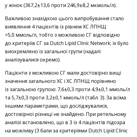
у жінок (367,2±13,6 проти 246,9±8,2 мкмоль/л).
Важливою знахідкою цього випробування стало
виявлення 4 пацієнтів із рівнем ХС ЛПНЩ
>5,0 ммоль/л, тобто з можливою СГ відповідно
до критеріїв СГ за Dutch Lipid Clinic Network; їх було
виокремлено із загальної групи (надалі
аналізувалися окремо).
Пацієнти з можливою СГ мали достовірно вищі
значення загального ХС і ХС ЛПНЩ порівняно
із загальною групою: 7,6±0,3 проти 4,9±0,1 ммоль/л
та 5,7±0,3 проти 3,2±0,1 ммоль/л (табл. 3). За всіма
іншими параметрами, що досліджувалися,
достовірної різниці не знайдено. При ретельному
аналізі встановлено, що в 3 із 4 пацієнтів підозра
на можливу (3 бали за критеріями Dutch Lipid Clinic