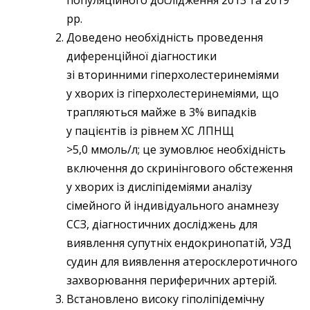
рр.
Доведено необхідність проведення
диференційної діагностики
зі вторинними гіперхолестеринеміями
у хворих із гіперхолестеринеміями, що
трапляються майже в 3% випадків
у пацієнтів із рівнем ХС ЛПНЩ
>5,0 ммоль/л; це зумовлює необхідність
включення до скринінгового обстеження
у хворих із дисліпідеміями аналізу
сімейного й індивідуального анамнезу
ССЗ, діагностичних досліджень для
виявлення супутніх ендокринопатій, УЗД
судин для виявлення атеросклеротичного
захворювання периферичних артерій.
Встановлено високу гіполіпідемічну