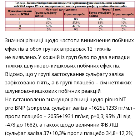
Значної різниці щодо частоти виник­нення побічних
ефектів в обох групах впродовж 12 тижнів
не виявлено. У ­кожній із груп було по два випадки
тяжких шлунково-­кишкових побічних ефектів.
Відомо, що у групі застосування сульфату ­заліза
зафік­совано п’ять, а в групі плацебо – сім нетяж­ких
шлунково-­кишкових побічних ­реакцій.
Не встановлено значущої різ­ниці щодо ­рівня NT-
pro BNP (зокрема, сульфат заліза –1625±1233 пг/мл ­
проти плацебо – 2055±1931 пг/мл; p=0,3; 95% ДІ від
-478 до 1682), а також щодо величини ФВ ЛШ
(сульфат заліза 37+10,3% проти плацебо 34,8+12,2%;