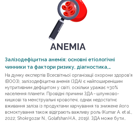
Залізодефіцитна анемія: основні етіологічні
П
чинники та фактори ризику, діагностика,
м
лікування і застосування сульфату заліза в
е
На думку експертів Всесвітньої організації охорони здоров’я
Че
поєднанні з вітаміном С
(ВООЗ), залізодефіцитна анемія (ЗДА) є найпоширенішим
ст
нутритивним дефіцитом у світі, оскільки уражає ≈30%
ри
населення планети. Провідні причини ЗДА – ​шлунково-
(ч
кишкові та менструальні кровотечі, однак недостатнє
пі
вживання заліза із продуктами харчування та знижене його
з 
всмоктування також відіграють важливу роль (Kumar A. et al.,
й 
2022; Shokrgozar N., Golafshan H. A., 2019). ЗДА може бути
донорство к
першим проявом карциноми товстого кишечнику або
за
езофагогастральної ділянки, що обумовлює потребу
в швидкому та глибокому діагностичному пошуку.