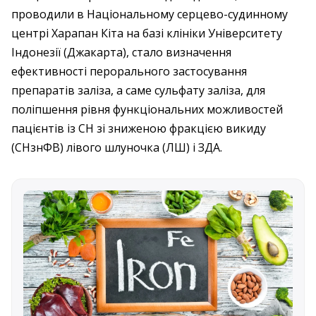
проводили в Національному серцево-­судинному
центрі Харапан Кіта на базі клі­ніки Універси­тету
Індонезії (Джакарта), ­стало визначення
ефективності перорального ­застосування
препаратів заліза, а саме суль­фату заліза, для
поліпшення рівня функціональних можливостей
пацієнтів із СН зі зниженою фракцією викиду
(СНзнФВ) лівого шлуночка (ЛШ) і ЗДА.