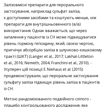
Залізовмісні препарати для ­перорального
застосування, наприклад сульфат заліза,
є доступними засобами та коштують менше, ніж
препарати для внутрішньовенного (в/в)
використання. ­Однак вважається, що через
запалення у пацієнтів із СН може підвищуватися
рівень гормону ­гепсидину, який, своєю чергою,
пригнічує абсорбцію ­заліза в шлунково-кишковому
­тракті (ШКТ) (Langer et al., 2017; Lakhal-Littleton
et al., 2016; Nemeth, 2004; Franchini et al., 2010). ­
Усупереч цій ­позиції Е. Niehaus et al. (2015)
продемонстрували, що пер­оральне застосування
сульфату заліза підвищує рівень заліза в пацієнтів
із СН.
Метою рандомізованого подвійного слі­пого ­
плацебо контрольованого дослід­жен­ня, яке