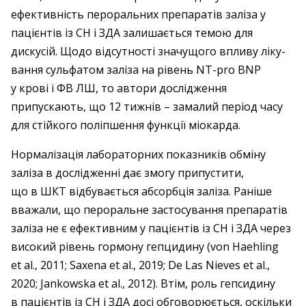
ефективність пероральних препаратів заліза у
пацієнтів із СН і ЗДА залишається темою для
дискусій. Щодо відсутності значущого впливу ліку­
вання сульфатом заліза на рівень NT-pro BNP
у крові і ФВ ЛШ, то автори дослід­жен­ня
припускають, що 12 тижнів – ​замалий ­період часу
для стійкого поліпшення функції міокарда.
Нормалізація лабораторних показників обміну
заліза в дослід­жен­ні дає змогу ­припустити,
що в ШКТ відбува­ється абсорбція заліза. ­Раніше
вважали, що пероральне ­застосування препаратів
заліза не є ефективним у пацієнтів із СН і ЗДА через
високий ­рівень гормону ­гепцидину (von Haehling
et al., 2011; Saxena et al., 2019; De Las Nieves et al.,
2020; Jankowska et al., 2012). Втім, роль гепсидину
в пацієнтів із СН і ЗДА досі обговорю­ється, оскільки