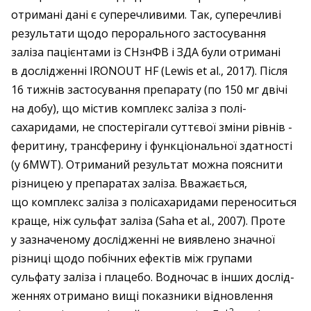
отримані дані є супереч­ливими. Так, суперечливі
результати щодо пер­орального застосування
заліза пацієнтами із СНзнФВ і ЗДА були отримані
в дослід­жен­ні IRONOUT HF (Lewis et al., 2017). Після
16 тижнів застосування ­препарату (по 150 мг двічі
на добу), що містив комплекс ­заліза з полі­
сахаридами, не спостерігали суттєвої зміни рівнів ­
феритину, трансфе­рину і функціональної здатності
(у 6MWT). Отриманий результат ­можна пояснити
різницею у препаратах ­заліза. ­Вважається,
що комплекс заліза з полісахаридами ­переноситься
краще, ніж сульфат заліза (Saha et al., 2007). Проте
у зазначеному дослід­женні не виявлено значної
різниці щодо побічних ефектів між групами
сульфату заліза і ­плацебо. Водночас в інших дослід­
жен­нях отримано вищі показники відновлення