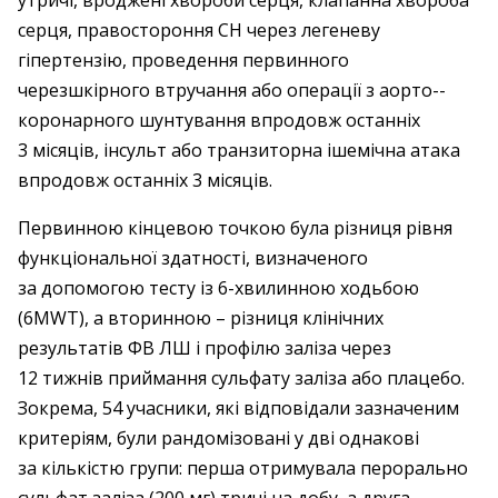
утричі, вроджені хвороби ­серця, клапанна хвороба
серця, ­правостороння СН через леге­неву
гіпертензію, проведення ­первинного
черезшкірного втручання або операції з аорто-­
коронарного шунтування впродовж остан­ніх
3 місяців, інсульт або транзиторна ішемічна ­атака
впродовж остан­ніх 3 місяців.
Первинною кінцевою точкою була ­різниця рівня
функціональної здатності, визначеного
за допомогою тесту із 6-хвилинною ходьбою
(6MWT), а вторинною – ​різниця клінічних
результатів ФВ ЛШ і профілю заліза через
12 тижнів приймання сульфату заліза або плацебо.
Зокрема, 54 учасники, які відповідали зазначеним
критеріям, були рандомізовані у дві однакові
за кількістю групи: перша отримувала пер­орально