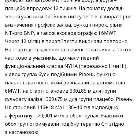
сульфат заліза (200 мг) тричі на добу, а друга – ​
плацебо впродовж 12 тижнів. На початку дослід­
жен­ня учасники пройшли низку тестів: лабораторне
визначення профілю ­заліза, функції нирок, рівня
NT-pro BNP, а також ехокардіографію і 6MWT.
Через 12 місяців терапії ­тести ­виконали повторно.
На старті дослід­жен­ня зазначені показники, а також
частково в учасників, що мали певний
функціональний клас за NYHA (пере­важно ІІ чи ІІІ),
у двох групах були подіб­ними. Рівень функціо­
нальної здатності, який визначали за допомогою
6MWT, на старті становив 300±85 м для групи
сульфату заліза і 309±75 м для групи ­плацебо. Рівень
Hb становив 116±18 г/л і 130±10 г/л ­відповідно,
а феритину – >0,001 мг/л в обох групах. Учас­ники
обох груп отримували подібну терапію СН згідно
з настановою.