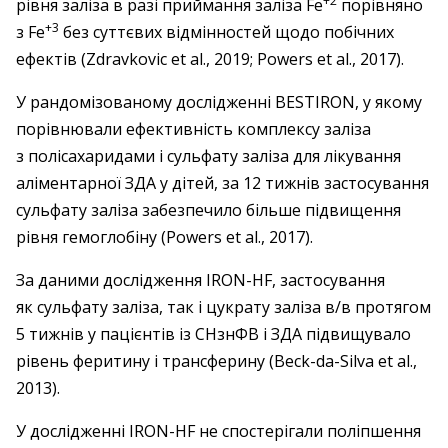
+2
рівня заліза в разі приймання заліза Fe
порівняно
+3
з Fe
без суттєвих відмінностей щодо побічних
ефектів (Zdravkovic et al., 2019; Powers et al., 2017).
У рандомізованому дослід­жен­ні BESTIRON, у якому
порівнювали ефективність ­комплексу заліза
з полісахаридами і сульфату заліза для ліку­вання
аліментарної ЗДА у дітей, за 12 тижнів застосування
сульфату заліза забезпечило більше підвищення
рівня гемоглобіну (Powers et al., 2017).
За даними дослід­жен­ня IRON-HF, застосування
як суль­фату заліза, так і цукрату заліза в/в протягом
5 тижнів у пацієнтів із СНзнФВ і ЗДА підвищувало
рівень феритину і транс­ферину (Beck-da-Silva et al.,
2013).
У дослід­жен­ні ­IRON-HF не ­спостерігали ­поліпшення