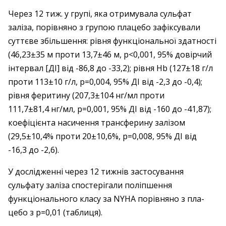
Через 12 тиж. у ­групі, яка ­отримувала сульфат
заліза, порів­няно з групою ­плацебо зафіксували
суттєве ­збільшення: ­рівня функціональної здатності
(46,23±35 м ­проти 13,7±46 м, p<0,001, 95% довірчий
інтер­вал [ДІ] від -86,8 до -33,2); ­рівня Hb (127±18 г/л
проти 113±10 г/л, p=0,004, 95% ДІ від -2,3 до -0,4);
рівня фери­тину (207,3±104 нг/мл проти
111,7±81,4 нг/мл, p=0,001, 95% ДІ від -160 до -41,87);
коефіцієнта насичення трансферину залізом
(29,5±10,4% проти 20±10,6%, p=0,008, 95% ДІ від
-16,3 до -2,6).
У дослід­жен­ні через 12 тижнів застосу­вання
сульфату заліза спостерігали поліпшення
функціонального класу за NYHA порівняно з пла­
цебо з p=0,01 (таблиця).