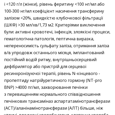
і <120 г/л (жінки), рівень феритину <100 нг/мл або
100‑300 нг/мл коефіцієнт насичення трансферину
залізом <20%, швидкістю клубочкової фільтрації
(ШКФ) >30 мл/хв/1,73 м2. ­Критеріями виключення
були: активні крово­течі, інфекція, злоякісні процеси,
гематологічна патологія, пептична виразка,
непереносимість сульфату ­заліза, отримання заліза
в/в упродовж останнього ­місяця, імплантований
постійний водій ритму, внут­рішньосерцевий
дефібрилятор або пристрій для серцевої
ресинхронізуючої терапії, рівень N-кінцевого ­
пропептиду натрійуретичного гормону (NT-pro
BNP) >4000 пг/мл, захворювання печінки
з перевищенням нормального співвідношення
печінкових транс­аміназ аспартатаміно­трансферази
(АСТ)/аланін­амінотрансферази (АЛТ) більше, ніж