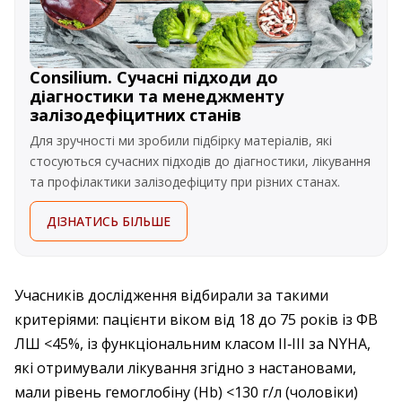
Consilium. Сучасні підходи до
діагностики та менеджменту
залізодефіцитних станів
Для зручності ми зробили підбірку матеріалів, які
стосуються сучасних підходів до діагностики, лікування
та профілактики залізодефіциту при різних станах.
ДІЗНАТИСЬ БІЛЬШЕ
Учасників дослід­жен­ня відбирали за такими
критеріями: ­пацієнти віком від 18 до 75 років із ФВ
ЛШ <45%, із функціональним класом II‑III за NYHA,
які отри­мували ліку­вання ­згідно з настановами,
мали рівень ­гемоглобіну (Hb) <130 г/л (чоловіки)