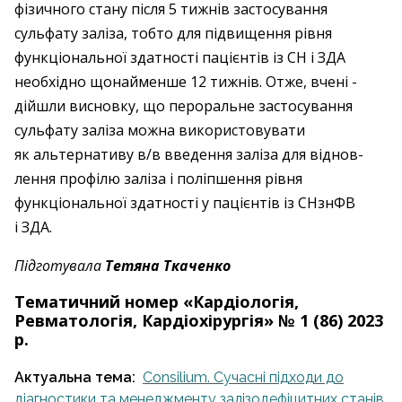
фізичного стану ­після 5 тижнів застосування
сульфату заліза, ­тобто для підвищення рівня
функціональної здатності пацієнтів із СН і ЗДА
необхідно щонай­менше 12 тижнів. Отже, вчені ­
дійшли висновку, що пер­оральне застосу­вання
сульфату заліза ­можна використовувати
як альтернативу в/в ­введення заліза для віднов­
лення профілю заліза і поліпшення рівня
функціональної здатності у пацієнтів із СНзнФВ
і ЗДА.
Підготувала
Тетяна Ткаченко
Тематичний номер «Кардіологія,
Ревматологія, Кардіохірургія» № 1 (86) 2023
р.
Актуальна тема:
Consilium. Сучасні підходи до
діагностики та менеджменту залізодефіцитних станів