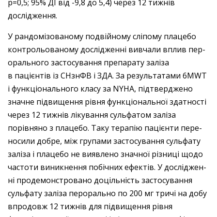
p=0,5; 95% ДІ від -9,8 до 5,4) через 12 тижнів
дослідження.
У рандомізованому подвійному сліпому плацебо
контрольованому дослід­жен­ні ви­вчали вплив пер­
орального застосування препарату заліза
в пацієнтів із СНзнФВ і ЗДА. За результатами 6MWT
і ­функціонального класу за NYHA, підтверджено
значне ­підвищення рівня функціональної здатності
­через 12 тижнів лікування сульфатом ­заліза
порівняно з плацебо. Таку терапію ­пацієнти пере­
носили добре, між групами застосування сульфату
заліза і плацебо не виявлено значної різниці щодо
частоти виникнення побічних ефектів. У дослід­жен­
ні продемонстровано доцільність застосування
сульфату заліза пер­орально по 200 мг тричі на добу
впродовж 12 тижнів для підвищення рівня