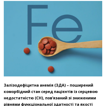
Залізодефіцитна анемія (ЗДА) – ​поширений
коморбідний стан серед пацієнтів із серцевою
недостатністю (СН), пов’язаний зі зниженими
рівнями функціональної здатності та якості