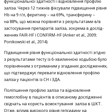
функціональної здатності і відновлення профілю
заліза. Через 12 тижнів фіксували підвищення рівня
Hb на 9 г/л, феритину – ​на 69%, трансферину – ​
на 88%, що можна порівняти з результатами в/в
застосування препаратів заліза, зокрема в дослід­
жен­нях FAIR-HF і CONFIRM-HF (Anker et al., 2009;
Ponikowski et al., 2014).
Підвищення рівня функціональної здатності згідно
з результатами тесту із 6-хвилинною ходьбою було
порівнянним з отриманим у згаданих дослідженнях,
що підтверджує переваги відновлення профілю
заліза у пацієнтів із СН і ЗДА.
Поліпшення профілю заліза та ­відновлення
гемоглобіну в пацієнтів в описаному дослідженні
свідчать на користь всмоктування заліза в ШКТ.
Отже, вплив високого рівня гепсидину на