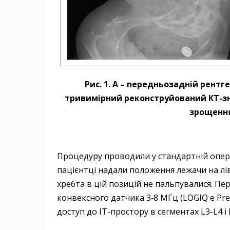
Рис. 1. А – передньозадній рентге
тривимірний реконструйований КТ-зні
зрощення
Процедуру проводили у стандартній операц
пацієнтці надали положення лежачи на ліво
хребта в цій позицій не пальпувалися. 
конвексного датчика 3‑8 МГц (LOGIQ e Pre
доступ до ІТ-простору в сегментах L3-L4 і L