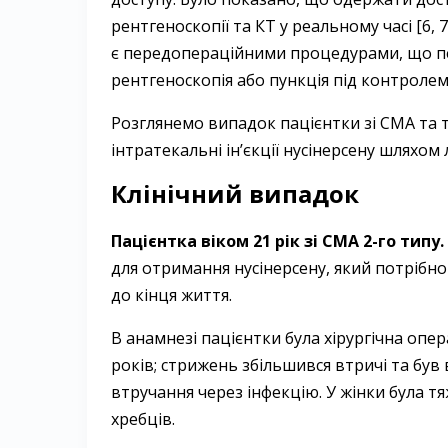
рентгеноскопії та КТ у реальному часі [6,
є передопераційними процедурами, що пе
рентгеноскопія або пункція під контролем
Розглянемо випадок пацієнтки зі СМА та 
інтратекальні ін’єкції нусінерсену шляхо
Клінічний випадок
Пацієнтка віком 21 рік зі СМА 2-го типу.
для отримання нусінерсену, який потрібн
до кінця життя.
В анамнезі пацієнтки була хірургічна опер
років; стрижень збільшився втричі та був 
втручання через інфекцію. У жінки була т
хребців.