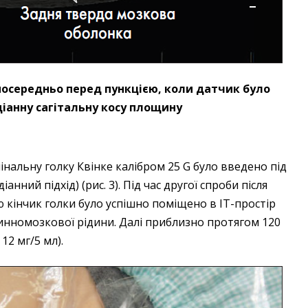
зпосередньо перед пункцією, коли датчик було
іанну сагітальну косу площину
пінальну голку Квінке калібром 25 G було введено під
нний підхід) (рис. 3). Під час другої спроби після
 кінчик голки було успішно поміщено в ІТ-простір
пинномозкової рідини. Далі приблизно протягом 120
12 мг/5 мл).