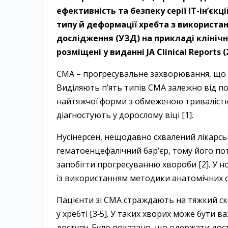
ефективність та безпеку серії ІТ-ін’єкц
типу й деформації хребта з використа
дослід­жен­ня (УЗД) на прикладі клініч
розміщені у виданні JA Clinical Reports (20
СМА – ​прогресувальне захворювання, що 
Виділяють п’ять типів СМА залежно від поч
найтяжчої форми з обмеженою тривалістю 
діагностують у дорослому віці [1].
Нусінерсен, нещодавно схвалений лікарськ
гематоенцефалічний бар’єр, тому його по
запобігти прогресуванню хвороби [2]. У н
із використанням методики анатомічних о
Пацієнти зі СМА страждають на тяжкий ско
у хребті [3‑5]. У таких хворих може бути в
доступу. Було показано, що одержати дос