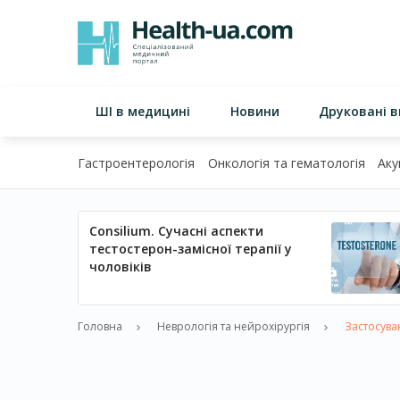
ШІ в медицині
Новини
Друковані 
Гастроентерологія
Онкологія та гематологія
Аку
Consilium. Сучасні аспекти
тестостерон-замісної терапії у
чоловіків
Головна
Неврологія та нейрохірургія
Застосуван