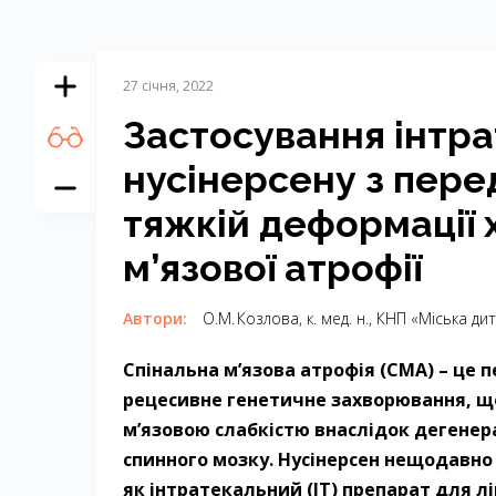
27 січня, 2022
Застосування інтрат
нусінерсену з пер
тяжкій деформації х
м’язової атрофії
Автори:
О.М. Козлова, к. мед. н., КНП «Міська д
Спінальна м’язова атрофія (СМА) – ​це
рецесивне генетичне захворювання, щ
м’язовою слабкістю внаслідок дегенера
спинного мозку. Нусінерсен нещодавно
як інтратекальний (ІТ) препарат для л