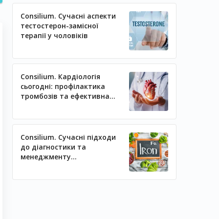
Consilium. Сучасні аспекти
тестостерон-замісної
терапії у чоловіків
Consilium. Кардіологія
сьогодні: профілактика
тромбозів та ефективна
регуляція артеріального
тиску
Consilium. Сучасні підходи
до діагностики та
менеджменту
залізодефіцитних станів