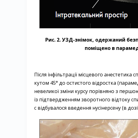
Рис. 2. УЗД-знімок, одержаний бе
поміщено в парамед
Після інфільтрації місцевого анестетика с
кутом 45° до остистого відростка (парамедіа
невеликої зміни курсу порівняно з першою
із підтверд­жен­ням зворотного відтоку с
с відбувалося введення нусінерсену (в дозі 