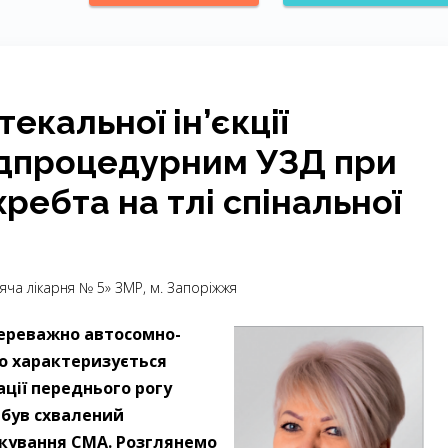
екальної ін’єкції
едпроцедурним УЗД при
ребта на тлі спінальної
итяча лікарня № 5» ЗМР, м. Запоріжжя
 переважно автосомно-
о характеризується
ції переднього рогу
 був схвалений
ікування СМА. Розглянемо