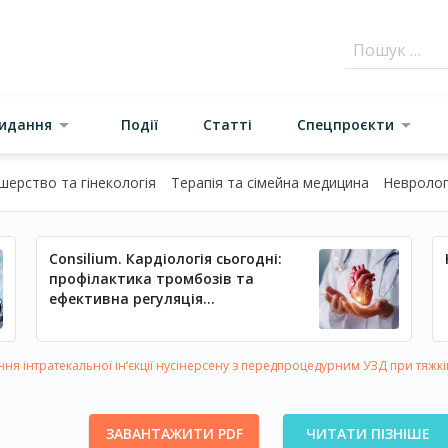
видання
Події
Статті
Спецпроєкти
шерство та гінекологія
Терапія та сімейна медицина
Неврологі
Consilium. Кардіологія сьогодні:
профілактика тромбозів та
ефективна регуляція
артеріального тиску
ня інтратекальної ін’єкції нусінерсену з передпроцедурним УЗД при тяжкій
ЗАВАНТАЖИТИ PDF
ЧИТАТИ ПІЗНІШЕ