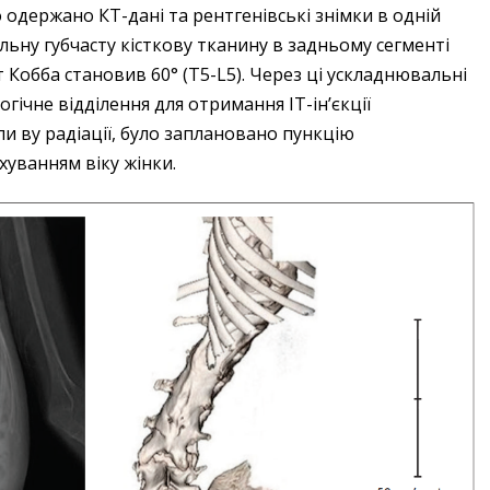
 одержано КТ-дані та рентгенівські знімки в одній
щільну губчасту кісткову тканину в задньому сегменті
т Кобба становив 60° (T5-L5). Через ці ускладнювальні
гічне відділення для отримання ІТ-ін’єкції
и ву радіації, було заплановано пункцію
хуванням віку жінки.