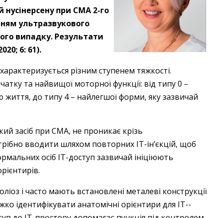
ій нусінерсену при СМА 2-го
нням ультразвукового
ного випадку. Результати
20; 6: 61).
характеризується різним ступенем тяжкості.
атку та найвищої моторної функції: від типу 0 – ​
життя, до типу 4 – ​найлегшої форми, яку зазвичай
ий засіб при СМА, не проникає крізь
трібно вводити шляхом повторних ІТ-ін’єкцій, щоб
ормальних осіб ІТ-доступ зазвичай ініціюють
рієнтирів.
ліоз і часто мають встановлені металеві конструкції
ажко ідентифікувати анатомічні орієнтири для ІТ-­
туп до ІТ-простору допомагає пункція під контролем