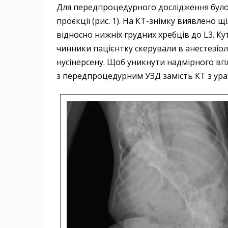
Для передпроцедурного дослід­жен­ня було
проєкції (рис. 1). На КТ-знімку виявлено 
відносно нижніх грудних хребців до L3. Ку
чинники пацієнтку скерували в анестезіоло
нусінерсену. Щоб уникнути надмірного впл
з передпроцедурним УЗД замість КТ з ура