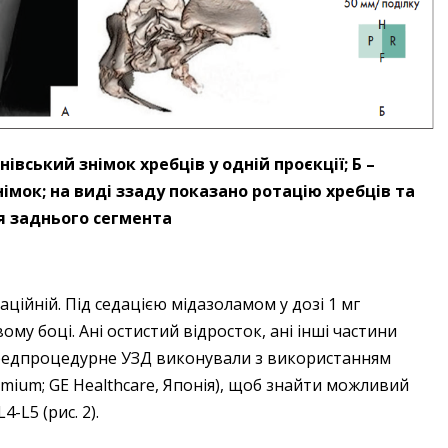
нівський знімок хребців у одній проєкції; Б –
мок; на виді ззаду показано ротацію хребців та
 заднього сегмента
ійній. Під седацією мідазоламом у дозі 1 мг
му боці. Ані остистий відросток, ані інші час­тини
Передпроцедурне УЗД виконували з використанням
mium; GE Healthcare, Японія), щоб знайти можливий
4-L5 (рис. 2).