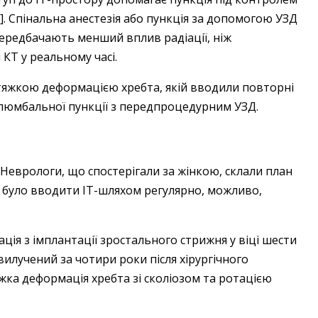
 7]. Спінальна анестезія або пункція за допомогою УЗД
редбачають менший вплив радіації, ніж
 КТ у реальному часі.
тяжкою деформацією хребта, якій вводили повторні
м люмбальної пункції з передпроцедурним УЗД.
Неврологи, що спостерігали за жінкою, склали план
о було вводити ІТ-шляхом регулярно, можливо,
ація з імплантації зростального стрижня у віці шести
вилучений за чотири роки після хірургічного
яжка деформація хребта зі сколіозом та ротацією