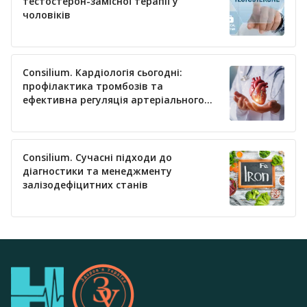
тестостерон-замісної терапії у
чоловіків
Consilium. Кардіологія сьогодні:
профілактика тромбозів та
ефективна регуляція артеріального
тиску
Consilium. Сучасні підходи до
діагностики та менеджменту
залізодефіцитних станів