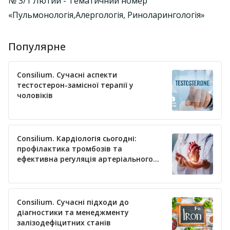
№ 3/1 Лютий - Тематичний номер
«Пульмонологія,Алергологія, Риноларингологія»
Популярне
Consilium. Сучасні аспекти
тестостерон-замісної терапії у
чоловіків
Consilium. Кардіологія сьогодні:
профілактика тромбозів та
ефективна регуляція артеріального
тиску
Consilium. Сучасні підходи до
діагностики та менеджменту
залізодефіцитних станів