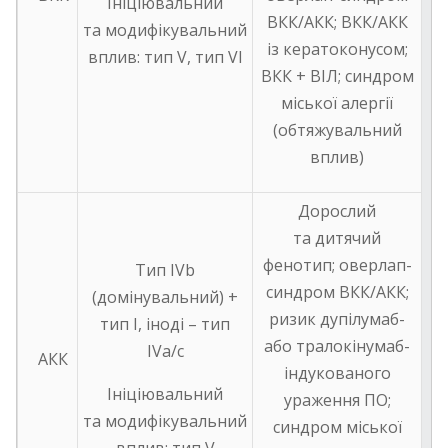
Ініціювальний
ВКК/АКК; ВКК/АКК
та модифікувальний
із кератоконусом;
вплив: тип V, тип VI
ВКК + ВІЛ; синдром
міської алергії
(обтяжувальний
вплив)
Дорослий
та дитячий
фенотип; оверлап-
Tип IVb
синдром ВКК/АКК;
(домінувальний) +
ризик дупілумаб-
тип I, іноді – тип
або тралокінумаб-
IVa/c
АКК
індукованого
Ініціювальний
ураження ПО;
та модифікувальний
синдром міської