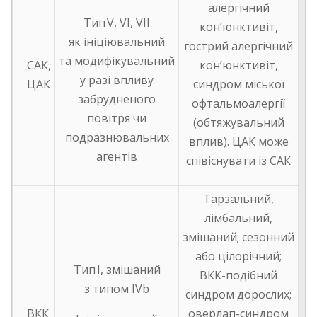
алергічний
Tип V, VI, VII
кон’юнктивіт,
як ініціювальний
гострий алергічний
та модифікувальний
САК,
кон’юнктивіт,
у разі впливу
ЦАК
синдром міської
забрудненого
офтальмоалергії
повітря чи
(обтяжувальний
подразнювальних
вплив). ЦАК може
агентів
співіснувати із САК
Тарзальний,
лімбальний,
змішаний; сезонний
або цілорічний;
Тип I, змішаний
ВКК-подібний
з типом IVb
синдром дорослих;
ВКК
оверлап-синдром