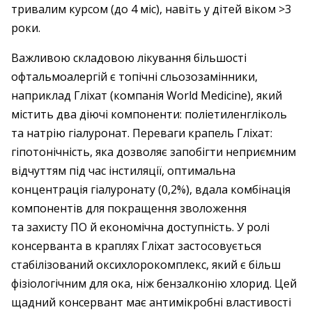
тривалим курсом (до 4 міс), навіть у дітей віком >3
роки.
Важливою складовою лікування більшості
офтальмоалергій є топічні сльозозамінники,
наприклад Гліхат (компанія World Medicine), який
містить два діючі компоненти: поліетиленгліколь
та натрію гіалуронат. Переваги крапель Гліхат:
гіпотонічність, яка дозволяє запобігти неприємним
відчуттям під час інстиляції, оптимальна
концентрація гіалуронату (0,2%), вдала комбінація
компонентів для покращення зволоження
та захисту ПО й економічна доступність. У ролі
консерванта в краплях Гліхат застосовується
стабілізований оксихлорокомплекс, який є більш
фізіологічним для ока, ніж бензалконію хлорид. Цей
щадний консервант має антимікробні властивості