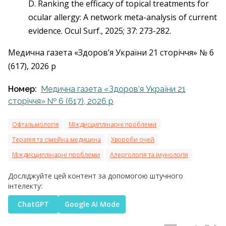
D. Ranking the efficacy of topical treatments for
ocular allergy: A network meta-analysis of current
evidence. Ocul Surf., 2025; 37: 273-282.
Медична газета «Здоров’я України 21 сторіччя» № 6
(617), 2026 р
Номер:
Медична газета «Здоров’я України 21
сторіччя» № 6 (617), 2026 р
Офтальмологія
Міждисциплінарні проблеми
Терапія та сімейна медицина
Хвороби очей
Міждисциплінарні проблеми
Алергологія та імунологія
Досліджуйте цей контент за допомогою штучного
інтелекту:
ChatGPT
Google AI Mode