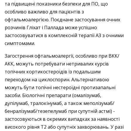
та підвищені показники безпеки для ПО, що
особливо важливо для пацієнтів з
офтальмоалергією. Поєднане застосування очних
розчинів Гліхат і Паллада може успішно
застосовуватися в комплексній терапії АЗ з очними
симптомами.
Загострення офтальмоалергії, особливо при ВКК/
АКК, можуть потребувати нетривалих курсів
топічних кортикостероїдів із подальшим
переходом на циклоспорин. Альтернативою
можуть бути топічні нестероїдні протизапальні
засоби. Біологічні препарати (омалізумаб,
дупілумаб, тралокінумаб, а також меполізумаб/
бенралізумаб/тезепелумаб при супутній астмі) ­
застосовуються в ­окремих ­випадках за наявності
високого рівня T2 або супутніх захворювань. У разі