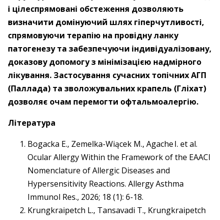
і цілеспрямовані обстеження дозволяють
визначити домінуючий шлях гіперчутливості,
спрямовуючи терапію на провідну ланку
патогенезу та забезпечуючи індивідуалізовану,
доказову допомогу з мінімізацією надмірного
лікування. Застосування сучасних топічних АГП
(Паллада) та зволожувальних крапель (Гліхат)
дозволяє очам перемогти офтальмоалергію.
Література
Bogacka E., Zemelka-Wiącek M., Agache I. et al.
Ocular Allergy Within the Framework of the EAACI
Nomenclature of Allergic Diseases and
Hypersensitivity Reactions. Allergy Asthma
Immunol Res., 2026; 18 (1): 6-18.
Krungkraipetch L., Tansavadi T., Krungkraipetch