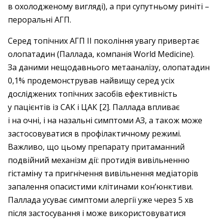
в охолодженому вигляді), а при супутньому риніті –
пероральні АГП.
Серед топічних АГП ІІ покоління увагу привертає
олопатадин (Паллада, компанія World Medicine).
За даними нещодавнього метааналізу, олопатадин
0,1% продемонстрував найвищу серед усіх
досліджених топічних засобів ефективність
у пацієнтів із САК і ЦАК [2]. Паллада впливає
і на очні, і на назальні симптоми АЗ, а також може
застосовуватися в профілактичному режимі.
Важливо, що цьому препарату притаманний
подвійний механізм дії: протидія вивільненню
гістаміну та пригнічення вивільнення медіаторів
запалення опасистими клітинами кон’юнктиви.
Паллада усуває симптоми алергії уже через 5 хв
після застосування і може використовуватися