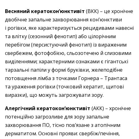
Весняний кератокон’юнктивіт
(ВКК) – це хронічне
двобічне запальне захворювання кон’юнктиви
і рогівки, яке характеризується рецидивами навесні
та влітку (сезонний фенотип) або цілорічним
перебігом (персистуючий фенотип) із вираженим
свербежем, фотофобією, сльозотечею й слизовими
виділеннями; характерними ознаками є гігантські
тарзальні папіли у формі бруківки, желеподібне
потовщення лімба з точками Горнера – Трантаса
та ураження рогівки (точковий кератит, щитові
виразки), що можуть загрожувати зору.
Алергічний кератокон’юнктивіт
(АКК) – хронічне
потенційно загрозливе для зору запальне
захворювання ПО, тісно пов’язане з атопічним
дерматитом. Основні прояви: свербіж/печіння,