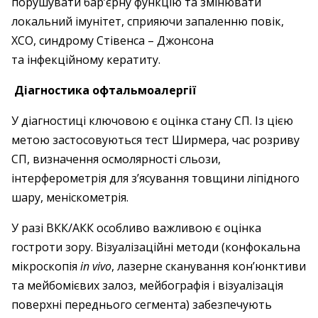
порушувати бар’єрну функцію та змінювати
локальний імунітет, сприяючи запаленню повік,
ХСО, синдрому Стівенса – Джонсона
та інфекційному кератиту.
Діагностика офтальмоалергії
У діагностиці ключовою є оцінка стану СП. Із цією
метою застосовуються тест Ширмера, час розриву
СП, визначення осмолярності сльози,
інтерферометрія для з’ясування товщини ліпідного
шару, меніскометрія.
У разі ВКК/АКК особливо важливою є оцінка
гостроти зору. Візуалізаційні методи (конфокальна
мікроскопія
in vivo
, лазерне сканування кон’юнктиви
та мейбомієвих залоз, мейбографія і візуалізація
поверхні переднього сегмента) забезпечують