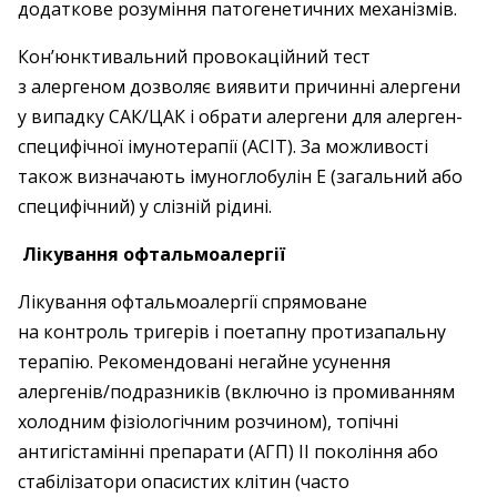
додаткове розуміння патогенетичних механізмів.
Кон’юнктивальний провокаційний тест
з алергеном дозволяє виявити причинні алергени
у випадку САК/ЦАК і обрати алергени для алерген-
специфічної імунотерапії (АСІТ). За можливості
також визначають імуноглобулін E (загальний або
специфічний) у слізній рідині.
Лікування офтальмоалергії
Лікування офтальмоалергії спрямоване
на контроль тригерів і поетапну протизапальну
терапію. Рекомендовані негайне усунення
алергенів/подразників (включно із промиванням
холодним фізіологічним розчином), топічні
антигістамінні препарати (АГП) ІІ покоління або
стабілізатори опасистих клітин (часто