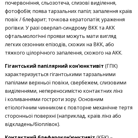
почервоніння, сльозотеча, слизові виділення,
фотофобія; поява тарзальних папіл; запалення країв
повік / блефарит; точкова кератопатія; ураження
рогівки. У разі оверлап-синдрому ВКК та АКК
офтальмологічні прояви можуть мати вигляд
легких сезонних епізодів, схожих на ВКК, або
тяжкого цілорічного запалення, схожого на АКК.
Гігантський папілярний кон’юнктивіт
(ГПК)
характеризується гігантськими тарзальними
папілами верхньої повіки, свербежем, слизовими
виділеннями, непереносимістю контактних лінз
і коливаннями гостроти зору. Основним
етіологічним чинником є повторне механічне тертя
сторонньої поверхні (наприклад, країв лінз або
відкладень/біоплівок).
Контактний блефарокон’юнктивіт
(КБК) –