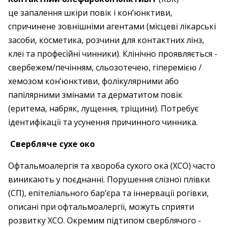
це запалення шкіри повік і кон’юнктиви,
спричинене зовнішніми агентами (місцеві лікарські
засоби, косметика, розчини для контактних лінз,
клеї та професійні чинники). Клінічно проявляється ­
свербежем/печінням, сльозотечею, ­гіперемією /
хемозом кон’юнктиви, фолікулярними або
папілярними змінами та дерматитом повік
(еритема, набряк, лущення, тріщини). Потребує
ідентифікації та усунення причинного чинника.
Свербляче сухе око
Офтальмоалергія та хвороба сухого ока (ХСО) часто
виникають у поєднанні. Порушення слізної плівки
(СП), епітеліального бар’єра та іннервації рогівки,
описані при офтальмоалергії, можуть сприяти
розвитку ХСО. Окремим підтипом сверблячого ­