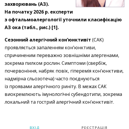
захворювань (АЗ).
На початку 2026 р. експерти
з офтальмоалергології уточнили класифікацію
АЗ ока (табл., рис.) [1].
Сезонний алергічний кон’юнктивіт
(САК)
проявляється запаленням кон’юнктиви,
спричиненим переважно зовнішніми алергенами,
зокрема пилком рослин. Симптоми (свербіж,
почервоніння, набряк повік, гіперемія кон’юнктиви,
надмірна сльозотеча) часто поєднуються
із проявами алергічного риніту. В межах САК
виокремлюють імунологічні субендотипи, зокрема
локальний та гострий алергічний кон’юнктивіт.
ВХІД
РЕЄСТРАЦІЯ