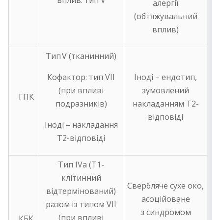
вплив: тип V
алергії
(обтяжувальний
вплив)
Тип V (тканинний)
Кофактор: тип VII
Іноді – ендотип,
(при впливі
зумовлений
ГПК
подразників)
накладанням Т2-
відповіді
Іноді – накладання
Т2-відповіді
Тип IVa (T1-
клітинний
Свербляче сухе око,
відтермінований)
асоційоване
разом із типом VII
з синдромом
(при впливі
КБК