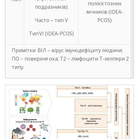
полікістозних
подразників)
яєчників (IDEA-
Часто – тип V
PCOS)
Tип VI (IDEA-PCOS)
Примітки: ВІЛ – вірус імунодефіциту людини;
ПО – поверхня ока; T2 – лімфоцити Т-хелпери 2
типу.