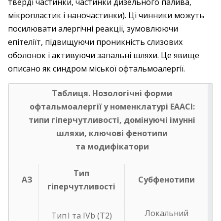
тверді частинки, частинки дизельного палива,
мікропластик і наночастинки). Ці чинники можуть
посилювати алергічні реакції, зумовлюючи
епітеліїт, підвищуючи проникність слизових
оболонок і активуючи запальні шляхи. Це явище
описано як синдром міської офтальмоалергії.
Таблиця. Нозологічні форми
офтальмоалергії у номенклатурі EAACI:
типи гіперчутливості, домінуючі імунні
шляхи, ключові фенотипи
та модифікатори
Тип
АЗ
Субфенотипи
гіперчутливості
Локальний
Тип I та IVb (T2)