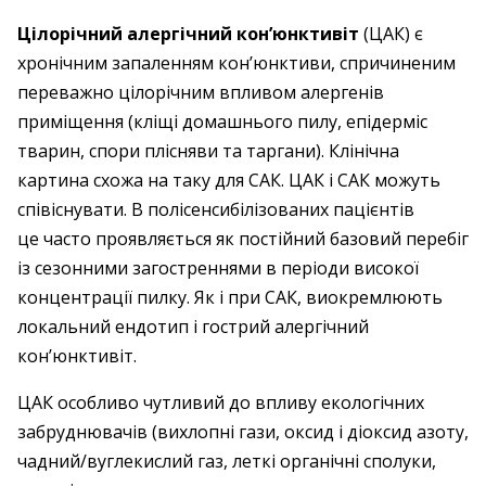
Цілорічний алергічний кон’юнктивіт
(ЦАК) є
хронічним запаленням кон’юнктиви, спричиненим
переважно цілорічним впливом алергенів
приміщення (кліщі домашнього пилу, епідерміс
тварин, спори плісняви та таргани). Клінічна
картина схожа на таку для САК. ЦАК і САК можуть
співіснувати. В полісенсибілізованих пацієнтів
це часто проявляється як постійний базовий перебіг
із сезонними загостреннями в періоди високої
концентрації пилку. Як і при САК, виокремлюють
локальний ендотип і гострий алергічний
кон’юнктивіт.
ЦАК особливо чутливий до впливу екологічних
забруднювачів (вихлопні гази, оксид і діоксид азоту,
чадний/вуглекислий газ, леткі органічні сполуки,