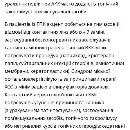
ураження повік при АКК часто додають топічний
такролімус і пом’якшувальні засоби.
В пацієнтів із ГПК акцент робиться на тимчасовій
відмові від контактних лінз або їхній заміні,
застосуванні безконсервантних зволожувачів
і антигістамінних крапель. Тяжкий ВКК може
потребувати процедур (наприклад, кріотерапії
папіл, субтарзальних ін’єкцій стероїдів, амніотичної
мембрани, кератопластики). Синдром міської
офтальмоалергії лікують за принципами терапії
ХСО з мінімізацією впливу факторів довкілля.
Контактний дерматокон’юнктивіт і КБК
потребують усунення причинного чинника
(з урахуванням патч-тестування), застосування
пом’якшувальних засобів, топічного такролімусу
або нетривалих курсів топічних стероїдів; седативні