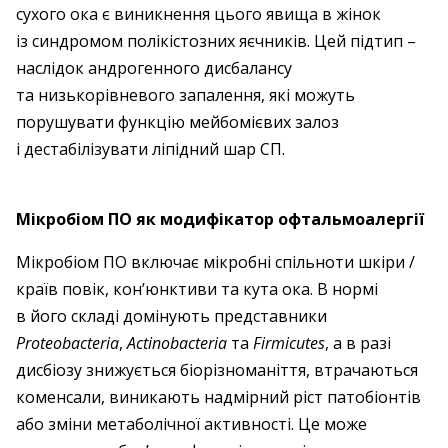
сухого ока є виникнення цього явища в жінок
із синдромом полікістозних яєчників. Цей підтип –
наслідок андрогенного дисбалансу
та низькорівневого запалення, які можуть
порушувати функцію мейбомієвих залоз
і дестабілізувати ліпідний шар СП.
Мікробіом ПО як модифікатор офтальмоалергії
Мікробіом ПО включає мікробні спільноти шкіри /
країв повік, кон’юнктиви та кута ока. В нормі
в його складі домінують представники
Proteobacteria
,
Actinobacteria
та
Firmicutes
, а в разі
дисбіозу знижується біорізноманіття, втрачаються
коменсали, виникають надмірний ріст патобіонтів
або зміни метаболічної активності. Це може