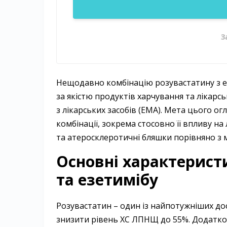
З
Нещодавно комбінацію розувастатину з е
за якістю продуктів харчування та лікарс
з лікарських засобів (EMA). Мета цього ог
комбінації, зокрема стосовно її впливу на
та атеросклеротичні бляшки порівняно з
Основні характерист
та езетимібу
Розувастатин – ​один із найпотужніших до
знизити рівень ХС ЛПНЩ до 55%. Додатко