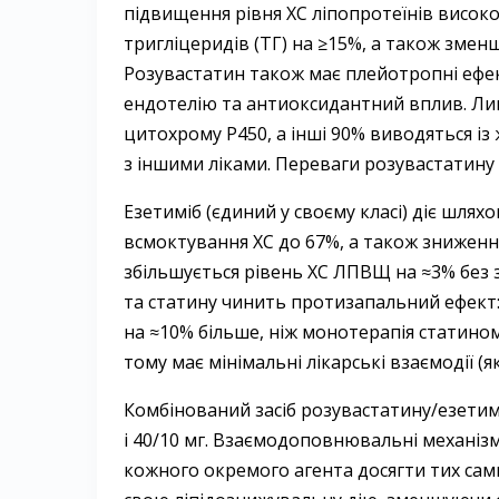
підвищення рівня ХС ліпопротеїнів високо
тригліцеридів (ТГ) на ≥15%, а також змен
Розувастатин також має плейотропні ефе
ендотелію та антиоксидантний вплив. Л
цитохрому P450, а інші 90% виводяться і
з іншими ліками. Переваги розувастатину –
Езетиміб (єдиний у своєму класі) діє шля
всмоктування ХС до 67%, а також зниженн
збільшується рівень ХС ЛПВЩ на ≈3% без з
та статину чинить протизапальний ефект:
на ≈10% більше, ніж монотерапія статином
тому має мінімальні лікарські взаємодії (як
Комбінований засіб розувастатину/езетимі
і 40/10 мг. Взаємодоповнювальні механі
кожного окремого агента досягти тих сами