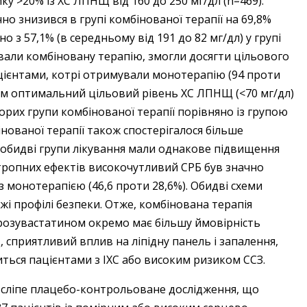
у >20% із ХС ЛПНЩ від 160 до 250 мг/дл (n=469).
но знизився в групі комбінованої терапії на 69,8%
но з 57,1% (в середньому від 191 до 82 мг/дл) у групі
ували комбіновану терапію, змогли досягти цільового
цієнтами, котрі отримували монотерапію (94 проти
ком оптимальний цільовий рівень ХС ЛПНЩ (<70 мг/дл)
ворих групи комбінованої терапії порівняно із групою
бінованої терапії також спостерігалося більше
як обидві групи лікування мали однакове підвищення
тропних ефектів високочутливий СРБ був значно
з монотерапією (46,6 проти 28,6%). Обидві схеми
жі профілі безпеки. Отже, комбінована терапія
розувастатином окремо має більшу ймовірність
 сприятливий вплив на ліпідну панель і запалення,
ься пацієнтами з ІХС або високим ризиком ССЗ.
сліпе плацебо-контрольоване дослідження, що