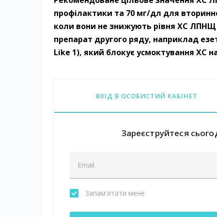
Рекомендоване цільове значення ХС Л
профілактики та 70 мг/дл для вторинно
коли вони не знижують рівня ХС ЛПНЩ 
препарат другого ряду, наприклад езети
Like 1), який блокує усмоктування ХС н
ВХІД В ОСОБИСТИЙ КАБІНЕТ
Зареєструйтеся сьогод
Запам'ятати мене