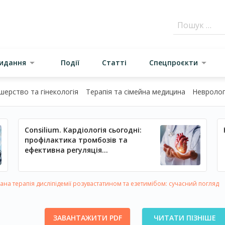
видання
Події
Статті
Спецпроєкти
шерство та гінекологія
Терапія та сімейна медицина
Неврологі
Consilium. Кардіологія сьогодні:
профілактика тромбозів та
ефективна регуляція
артеріального тиску
на терапія дисліпідемії розувастатином та езетимібом: сучасний погляд
ЗАВАНТАЖИТИ PDF
ЧИТАТИ ПІЗНІШЕ