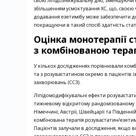
свою ліпідознижувальну дію, зменшуючи ен
збільшенням усмоктування ХС, що, своєю 
додавання езетимібу може забезпечити д
покращуючи в такий спосіб здатність ста
Оцінка монотерапії 
з комбінованою тера
У кількох дослідженнях порівнювали комб
та з розувастатином окремо в пацієнтів 
захворювань (ССЗ).
Ліпідомодифікувальні ефекти розувастатин
тижневому відкритому рандомізованому 
Німеччині, Австрії, Швейцарії та Південні
комбінована терапія розувастатин/езетимі
Пацієнтів залучали в дослідження, якщо в