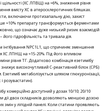
ї щільності (ХС ЛПВЩ) на ≈6%, зниження рівня
шення вмісту ХС в атеросклеротичних бляшках.
кти, включаючи протизапальну дію, захист
ише ≈10% препарату трансформується ферментами
з жовчю, що означає дуже низький ризик взаємодій
 ​його гідрофільність та тривала дія.
хом інгібування NPC1L1, що спричиняє зменшення
я ХС ЛПНЩ на ≈15-20%. Під його впливом
міни рівня ТГ. Додатково комбінація езетимібу
 знижує високочутливий С-реактивний білок (СРБ)
. Езетиміб метаболізується шляхом глюкуронізації,
 і розувастатин).
бу комерційно доступний у дозах 10/10; 20/10
зми дії двох складників дозволяють меншою дозою
х змін у ліпідній панелі. Коли статини проявляють