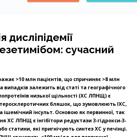
я дисліпідемії
езетимібом: сучасний
ражає >10 млн пацієнтів, що спричиняє >8 млн
та випадків залежить від статі та географічного
попротеїнів низької щільності (ХС ЛПНЩ) є
атеросклеротичних бляшок, що зумовлюють ІХС,
 ішемічний інсульт. Основою як первинної, так
ня ХС ЛПНЩ є інгібітори редуктази 3-гідрокси‑3-
о статини, які пригнічують синтез ХС у печінці.