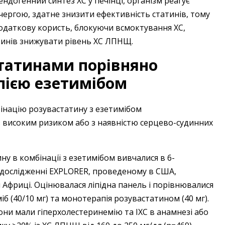
догенний синтез ХС у печінці, організм реагує
чергою, здатне знизити ефективність статинів, тому
одаткову користь, блокуючи всмоктування ХС,
тинів знижувати рівень ХС ЛПНЩ.
статинами порівняно
пією езетимібом
інацію розувастатину з езетимібом
із високим ризиком або з наявністю серцево-судинних
у в комбінації з езетимібом вивчалися в 6-
дослідженні EXPLORER, проведеному в США,
й Африці. Оцінювалася ліпідна панель і порівнювалися
б (40/10 мг) та монотерапія розувастатином (40 мг).
они мали гіперхолестеринемію та ІХС в анамнезі або