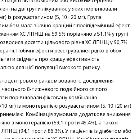
7 пацієнтів із помірним або високим серцево-
ені на дві групи лікування, у яких порівнювали
г) із розувастатином (5, 10 і 20 мг). Група
тимібом мала значно кращий гіполіпідемічний ефект
женням ХС ЛПНЩ на 59,5% порівняно з 51,1% у групі
дозволила досягти цільового рівня ХС ЛПНЩ у 90,7%
ерапії. Побічні ефекти реєструвалися рідко в обох
зультати свідчать про кращу ефективність
пією для цієї популяції високого ризику.
гатоцентрового рандомізованого дослідження
 час цього 8-тижневого подвійного сліпого
фази порівнювали фіксовану комбінацію
/10 мг) із монотерапією розувастатином (5, 10 і 20 мг)
теринемією. Комбінація зумовила додаткове зниження
яно з монотерапією (59,1 проти 49,4%), а також
ЛПНЩ (94,1 проти 86,3%). У пацієнтів із діабетом або