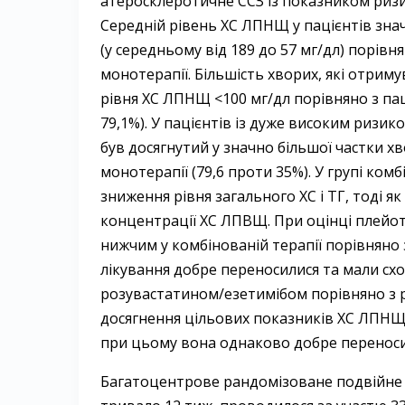
атеросклеротичне ССЗ із показником ризик
Середній рівень ХС ЛПНЩ у пацієнтів знач
(у середньому від 189 до 57 мг/дл) порівня
монотерапії. Більшість хворих, які отрим
рівня ХС ЛПНЩ <100 мг/дл порівняно з па
79,1%). У пацієнтів із дуже високим ризи
був досягнутий у значно більшої частки х
монотерапії (79,6 проти 35%). У групі ком
зниження рівня загального ХС і ТГ, тоді 
концентрації ХС ЛПВЩ. При оцінці плейо
нижчим у комбінованій терапії порівняно 
лікування добре переносилися та мали схо
розувастатином/езетимібом порівняно з 
досягнення цільових показників ХС ЛПНЩ,
при цьому вона однаково добре переносит
Багатоцентрове рандомізоване подвійне 