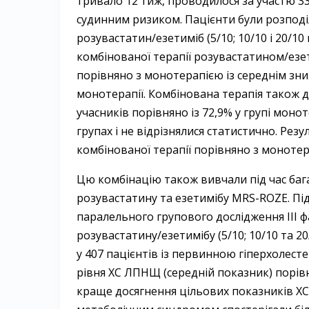
тривало 12 тиж, проводилося за участю 33
судинним ризиком. Пацієнти були розподіл
розувастатин/езетиміб (5/10; 10/10 і 20/10 м
комбінованої терапії розувастатином/езе
порівняно з монотерапією із середнім зни
монотерапії. Комбінована терапія також 
учасників порівняно із 72,9% у групі монот
групах і не відрізнялися статистично. Ре
комбінованої терапії порівняно з монотера
Цю комбінацію також вивчали під час ба
розувастатину та езетимібу MRS-ROZE. Під
паралельного групового дослідження III 
розувастатину/езетимібу (5/10; 10/10 та 20
у 407 пацієнтів із первинною гіперхолес
рівня ХС ЛПНЩ (середній показник) порівн
краще досягнення цільових показників ХС 