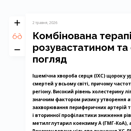
2 травня, 2026
Комбінована терапі
розувастатином та 
погляд
Ішемічна хвороба серця (ІХС) щороку у
смертей у всьому світі, причому часто
регіону. Високий рівень холестерину лі
значним фактором ризику утворення 
захворювання периферичних артерій та
і вторинної профілактики зниження рів
метилглутарил коензиму А (ГМГ-КоА), аб