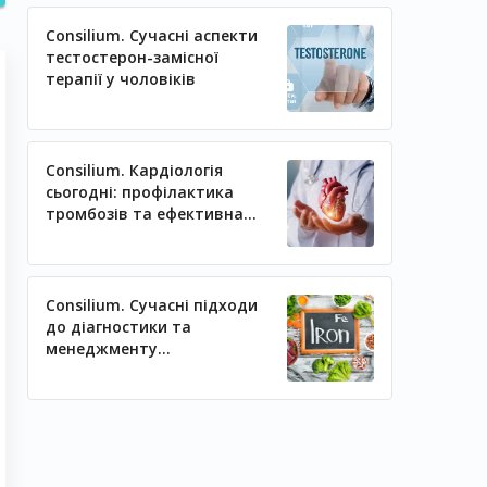
Consilium. Сучасні аспекти
тестостерон-замісної
терапії у чоловіків
Consilium. Кардіологія
сьогодні: профілактика
тромбозів та ефективна
регуляція артеріального
тиску
Consilium. Сучасні підходи
до діагностики та
менеджменту
залізодефіцитних станів