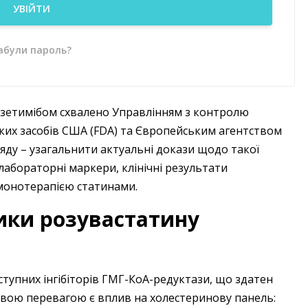
УВІЙТИ
абули пароль?
зетимібом схвалено Управлінням з контролю
ьких засобів США (FDA) та Європейським агентством
ляду – ​узагальнити актуальні докази щодо такої
 лабораторні маркери, клінічні результати
 монотерапією статинами.
ики розувастатину
ступних інгібіторів ГМГ-КоА-редуктази, що здатен
вою перевагою є вплив на холестеринову панель: