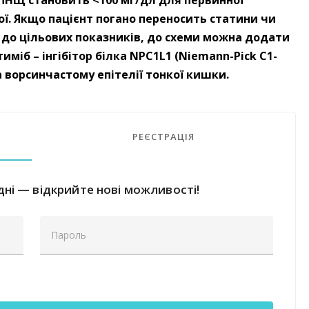
ПНЩ становить <100 мг/дл для первинної
ї. Якщо пацієнт погано переносить статини чи
до цільових показників, до схеми можна додати
міб – ​інгібітор білка NPC1L1 (Niemann-Pick C1-
а ворсинчастому епітелії тонкої кишки.
РЕЄСТРАЦІЯ
ні — відкрийте нові можливості!