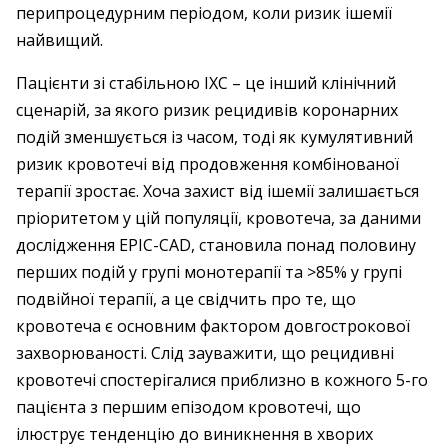
перипроцедурним періодом, коли ризик ішемії
найвищий.
Пацієнти зі стабільною ІХС – це інший клінічний
сценарій, за якого ризик рецидивів коронарних
подій зменшується із часом, тоді як кумулятивний
ризик кровотечі від продовження комбінованої
терапії зростає. Хоча захист від ішемії залишається
пріоритетом у цій популяції, кровотеча, за даними
дослідження EPIC-CAD, становила понад половину
перших подій у групі монотерапії та >85% у групі
подвійної терапії, а це свідчить про те, що
кровотеча є основним фактором довгострокової
захворюваності. Слід зауважити, що рецидивні
кровотечі спостерігалися приблизно в кожного 5-го
пацієнта з першим епізодом кровотечі, що
ілюструє тенденцію до виникнення в хворих