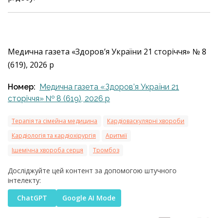
Медична газета «Здоров’я України 21 сторіччя» № 8
(619), 2026 р
Номер:
Медична газета «Здоров’я України 21
сторіччя» № 8 (619), 2026 р
Терапія та сімейна медицина
Кардіоваскулярні хвороби
Кардіологія та кардіохірургія
Аритмії
Ішемічна хвороба серця
Тромбоз
Досліджуйте цей контент за допомогою штучного
інтелекту:
ChatGPT
Google AI Mode