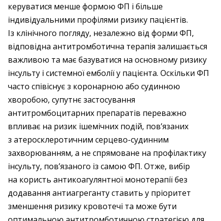
керуватися менше формою ФП і більше
індивідуальними профілями ризику пацієнтів.
Із клінічного погляду, незалежно від форми ФП,
відповідна антитромботична терапія залишається
важливою та має базуватися на основному ризику
інсульту і системної емболії у пацієнта. Оскільки ФП
часто співіснує з коронарною або судинною
хворобою, супутнє застосування
антитромбоцитарних препаратів переважно
впливає на ризик ішемічних подій, пов’язаних
з атеросклеротичним серцево-судинним
захворюванням, а не спрямоване на профілактику
інсульту, пов’язаного із самою ФП. Отже, вибір
на користь антикоагулянтної монотерапії без
додавання антиагреганту ставить у пріоритет
зменшення ризику кровотечі та може бути
оптимальною антитромботичною стратегією для