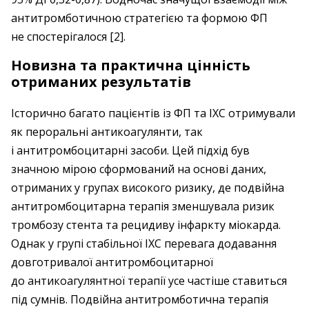
антитромботичною стратегією та формою ФП
не спостерігалося [2].
Новизна та практична цінність
отриманих результатів
Історично багато пацієнтів із ФП та ІХС отримували
як пероральні антикоагулянти, так
і антитромбоцитарні засоби. Цей підхід був
значною мірою сформований на основі даних,
отриманих у групах високого ризику, де подвійна
антитромбоцитарна терапія зменшувала ризик
тромбозу стента та рецидиву інфаркту міокарда.
Однак у групі стабільної ІХС перевага додавання
довготривалої антитромбоцитарної
до антикоагулянтної терапії усе частіше ставиться
під сумнів. Подвійна антитромботична терапія