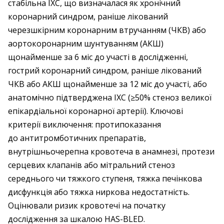
стабільна ІХС, що визначалася як хронічний
коронарний синдром, раніше лікований
черезшкірним коронарним втручанням (ЧКВ) або
аортокоронарним шунтуванням (АКШ)
щонайменше за 6 міс до участі в дослідженні,
гострий коронарний синдром, раніше лікований
ЧКВ або АКШ щонайменше за 12 міс до участі, або
анатомічно підтверджена ІХС (≥50% стеноз великої
епікардіальної коронарної артерії). Ключові
критерії виключення: протипоказання
до антитромботичних препаратів,
внутрішньочерепна кровотеча в анамнезі, протези
серцевих клапанів або мітральний стеноз
середнього чи тяжкого ступеня, тяжка печінкова
дисфункція або тяжка ниркова недостатність.
Оцінювали ризик кровотечі на початку
дослідження за шкалою HAS-BLED.