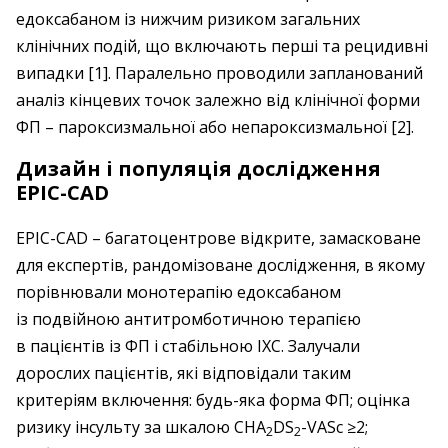
едоксабаном із нижчим ризиком загальних
клінічних подій, що включають перші та рецидивні
випадки [1]. Паралельно проводили запланований
аналіз кінцевих точок залежно від клінічної форми
ФП – пароксизмальної або непароксизмальної [2].
Дизайн і популяція дослідження
EPIC-CAD
EPIC-CAD – багатоцентрове відкрите, замасковане
для експертів, рандомізоване дослідження, в якому
порівнювали монотерапію едоксабаном
із подвійною антитромботичною терапією
в пацієнтів із ФП і стабільною ІХС. Залучали
дорослих пацієнтів, які відповідали таким
критеріям включення: будь-яка форма ФП; оцінка
ризику інсульту за шкалою CHA
DS
-VASc ≥2;
2
2