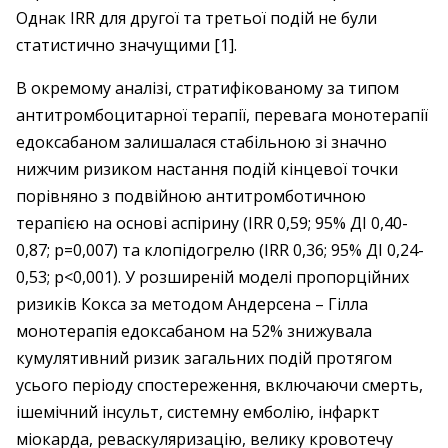
Однак IRR для другої та третьої подій не були
статистично значущими [1].
В окремому аналізі, стратифікованому за типом
антитромбоцитарної терапії, перевага монотерапії
едоксабаном залишалася стабільною зі значно
нижчим ризиком настання подій кінцевої точки
порівняно з подвійною антитромботичною
терапією на основі аспірину (IRR 0,59; 95% ДІ 0,40-
0,87; p=0,007) та клопідогрелю (IRR 0,36; 95% ДІ 0,24-
0,53; p<0,001). У розширеній моделі пропорційних
ризиків Кокса за методом Андерсена – Гілла
монотерапія едоксабаном на 52% знижувала
кумулятивний ризик загальних подій протягом
усього періоду спостереження, включаючи смерть,
ішемічний інсульт, системну емболію, інфаркт
міокарда, реваскуляризацію, велику кровотечу