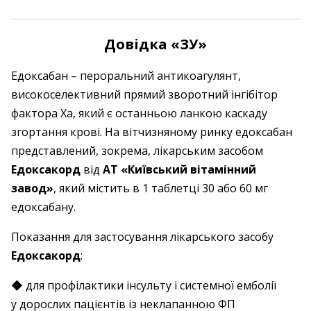
Довідка «ЗУ»
Едоксабан – пероральний антикоагулянт,
високоселективний прямий зворотний інгібітор
фактора Ха, який є останньою ланкою каскаду
згортання крові. На вітчизняному ринку едоксабан
представлений, зокрема, лікарським засобом
Едоксакорд
від
АТ «Київський вітамінний
завод»
, який містить в 1 таблетці 30 або 60 мг
едоксабану.
Показання для застосування лікарського засобу
Едоксакорд
:
◆ для профілактики інсульту і системної емболії
у дорослих пацієнтів із неклапанною ФП