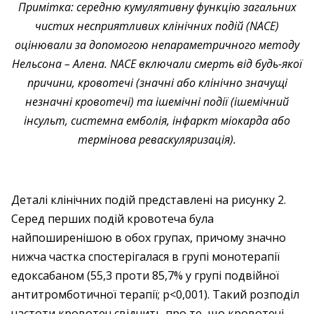
Примітка: середню кумулятивну функцію загальних
чистих несприятливих клінічних подій (NACE)
оцінювали за допомогою непараметричного методу
Нельсона – Алена. NACE включали смерть від будь-якої
причини, кровотечі (значні або клінічно значущі
незначні кровотечі) та ішемічні події (ішемічний
інсульт, системна емболія, інфаркт міокарда або
термінова реваскуляризація).
Деталі клінічних подій представлені на рисунку 2.
Серед перших подій кровотеча була
найпоширенішою в обох групах, причому значно
нижча частка спостерігалася в групі монотерапії
едоксабаном (55,3 проти 85,7% у групі подвійної
антитромботичної терапії; p<0,001). Такий розподіл
частоти кровотеч свідчить про те, що кровотечі