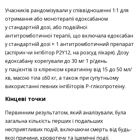
Учасників рандомізували у співвідношенні 1:1 для
отримання або монотерапії едоксабаном
у стандартній дозі, або подвійної
антитромботичної терапії, що включала едоксабан
у стандартній дозі + 1 антитромботичний препарат
(аспірин чи інгібітор P2Y12, на розсуд лікаря). Дозу
едоксабану корегували до 30 мг 1 р/день
у пацієнтів із кліренсом креатиніну від 15 до 50 мл/
хв, масою тіла ≤60 кг, а також при супутньому
використанні певних інгібіторів P-гліко­протеїну.
Кінцеві точки
Первинним результатом, який аналізували, була
загальна кількість перших і подальших
несприятливих подій, включаючи смерть від будь-
якої причини, кровотечу та ішемічні події.