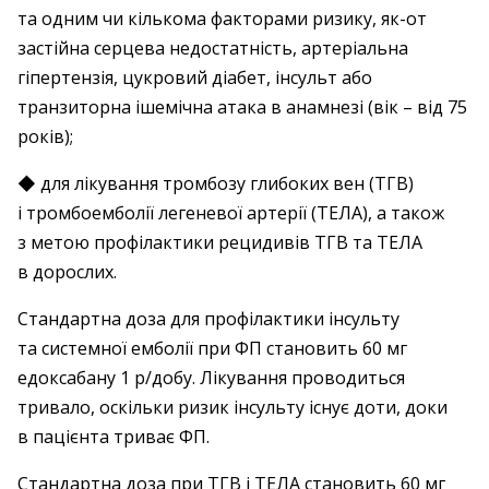
та одним чи кількома факторами ризику, як-от
застійна серцева недостатність, артеріальна
гіпертензія, цукровий діабет, інсульт або
транзиторна ішемічна атака в анамнезі (вік – від 75
років);
◆ для лікування тромбозу глибоких вен (ТГВ)
і тромбоемболії легеневої артерії (ТЕЛА), а також
з метою профілактики рецидивів ТГВ та ТЕЛА
в дорослих.
Стандартна доза для профілактики інсульту
та системної емболії при ФП становить 60 мг
едоксабану 1 р/добу. Лікування проводиться
тривало, оскільки ризик інсульту існує доти, доки
в пацієнта триває ФП.
Стандартна доза при ТГВ і ТЕЛА становить 60 мг