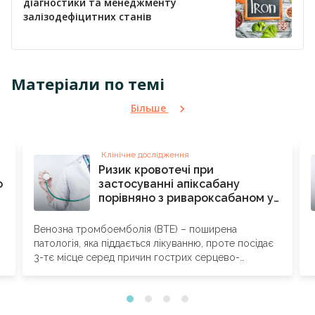
діагностики та менеджменту
залізодефіцитних станів
Матеріали по темі
Більше
Клінічне дослідження
Ризик кровотечі при
о
застосуванні апіксабану
порівняно з ривароксабаном у
пацієнтів із гострою венозною
тромбоемболією
Венозна тромбоемболія (ВТЕ) – поширена
патологія, яка піддається лікуванню, проте посідає
3-тє місце серед причин гострих серцево-
судинних подій і серцево-судинної...