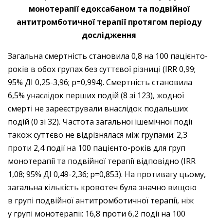
монотерапії едоксабаном та подвійної
антитромботичної терапії протягом періоду
дослідження
Загальна смертність становила 0,8 на 100 пацієнто-
років в обох групах без суттєвої різниці (IRR 0,99;
95% ДІ 0,25-3,96; p=0,994). Смертність становила
6,5% унаслідок перших подій (8 зі 123), жодної
смерті не зареєстрували внаслідок подальших
подій (0 зі 32). Частота загальної ішемічної події
також суттєво не відрізнялася між групами: 2,3
проти 2,4 події на 100 пацієнто-років для груп
монотерапії та подвійної терапії відповідно (IRR
1,08; 95% ДІ 0,49-2,36; p=0,853). На противагу цьому,
загальна кількість кровотеч була значно вищою
в групі подвійної антитромботичної терапії, ніж
у групі монотерапії: 16,8 проти 6,2 події на 100