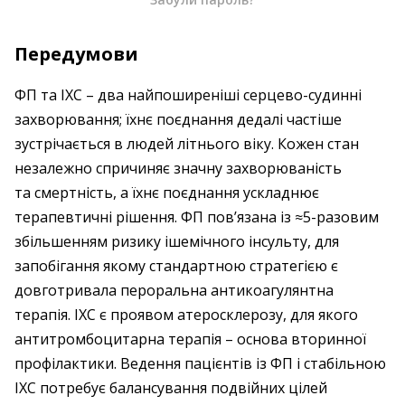
Передумови
ФП та ІХС – два найпоширеніші серцево-судинні
захворювання; їхнє поєднання дедалі частіше
зустрічається в людей літнього віку. Кожен стан
незалежно спричиняє значну захворюваність
та смертність, а їхнє поєднання ускладнює
терапевтичні рішення. ФП пов’язана із ≈5-разовим
збільшенням ризику ішемічного інсульту, для
запобігання якому стандартною стратегією є
довготривала пер­оральна антикоагулянтна
терапія. ІХС є проявом атеросклерозу, для якого
антитромбоцитарна терапія – основа вторинної
профілактики. Ведення пацієнтів із ФП і стабільною
ІХС потребує балансування подвійних цілей