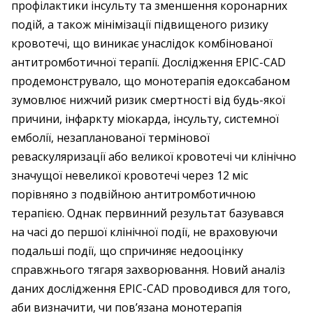
профілактики інсульту та зменшення коронарних
подій, а також мінімізації підвищеного ризику
кровотечі, що виникає унаслідок комбінованої
антитромботичної терапії. Дослідження EPIC-CAD
продемонструвало, що монотерапія едоксабаном
зумовлює нижчий ризик смертності від будь-якої
причини, інфаркту міокарда, інсульту, системної
емболії, незапланованої термінової
реваскуляризації або великої кровотечі чи клінічно
значущої невеликої кровотечі через 12 міс
порівняно з подвійною антитромботичною
терапією. Однак первинний результат базувався
на часі до першої клінічної події, не враховуючи
подальші події, що спричиняє недооцінку
справжнього тягаря захворювання. Новий аналіз
даних дослідження EPIC-CAD проводився для того,
аби визначити, чи пов’язана монотерапія