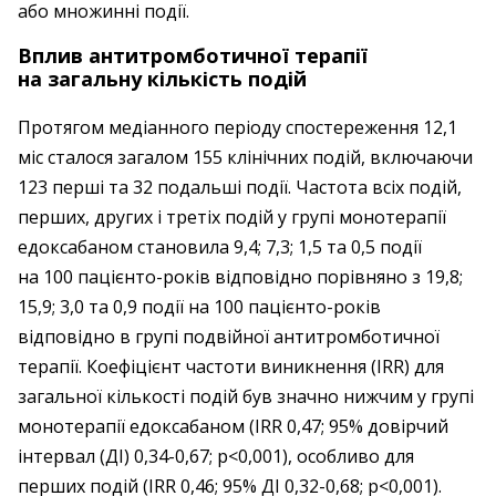
або множинні події.
Вплив антитромботичної терапії
на загальну кількість подій
Протягом медіанного періоду спостереження 12,1
міс сталося загалом 155 клінічних подій, включаючи
123 перші та 32 подальші події. Частота всіх подій,
перших, других і третіх подій у групі монотерапії
едоксабаном становила 9,4; 7,3; 1,5 та 0,5 події
на 100 пацієнто-років відповідно порівняно з 19,8;
15,9; 3,0 та 0,9 події на 100 пацієнто-років
відповідно в групі подвійної антитромботичної
терапії. Коефіцієнт частоти виникнення (IRR) для
загальної кількості подій був значно нижчим у групі
монотерапії едоксабаном (IRR 0,47; 95% довірчий
інтервал (ДІ) 0,34-0,67; p<0,001), особливо для
перших подій (IRR 0,46; 95% ДІ 0,32-0,68; p<0,001).