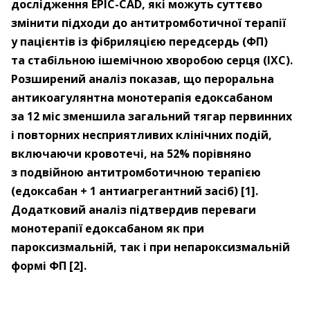
дослідження EPIC-CAD, які можуть суттєво
змінити підходи до антитромботичної терапії
у пацієнтів із фібриляцією передсердь (ФП)
та стабільною ішемічною хворобою серця (ІХС).
Розширений аналіз показав, що пероральна
антикоагулянтна монотерапія едоксабаном
за 12 міс зменшила загальний тягар первинних
і повторних несприятливих клінічних подій,
включаючи кровотечі, на 52% порівняно
з подвійною антитромботичною терапією
(едоксабан + 1 антиагрегантний засіб) [1].
Додатковий аналіз підтвердив переваги
монотерапії едоксабаном як при
пароксизмальній, так і при непароксизмальній
формі ФП [2].