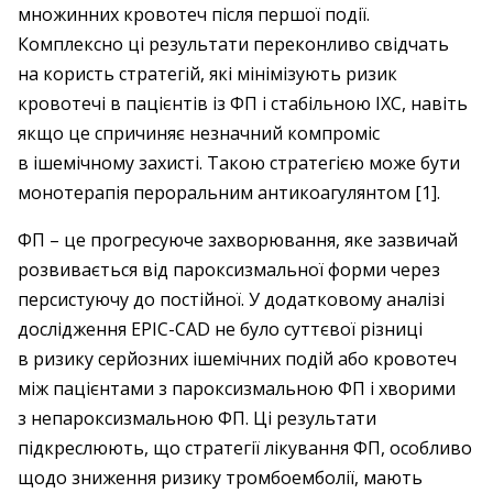
множинних кровотеч після першої події.
Комплексно ці результати переконливо свідчать
на користь стратегій, які мінімізують ризик
кровотечі в пацієнтів із ФП і стабільною ІХС, навіть
якщо це спричиняє незначний компроміс
в ішемічному захисті. Такою стратегією може бути
монотерапія пер­оральним антикоагулянтом [1].
ФП – це прогресуюче захворювання, яке зазвичай
розвивається від пароксизмальної форми через
персистуючу до постійної. У додатковому аналізі
дослідження EPIC-CAD не було суттєвої різниці
в ризику серйозних ішемічних подій або кровотеч
між пацієнтами з пароксизмальною ФП і хворими
з непароксизмальною ФП. Ці результати
підкреслюють, що стратегії лікування ФП, особливо
щодо зниження ризику тромбоемболії, мають