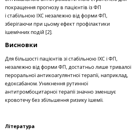
покращення прогнозу в пацієнтів із ФП
і стабільною ІХС незалежно від форми ФП,
зберігаючи при цьому ефект профілактики
ішемічних подій [2].
Висновки
Для більшості пацієнтів зі стабільною ІХС і ФП,
незалежно від форми ФП, достатньо лише тривалої
пероральної антикоагулянтної терапії, наприклад,
едоксабаном. Уникнення рутинної
антитромбоцитарної терапії значно зменшує
кровотечу без збільшення ризику ішемії.
Література