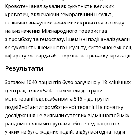
Кровотечі аналізували як сукупність великих
кровотеч, включаючи геморагічний інсульт,
і клінічно значущих невеликих кровотеч з огляду
на визначення Міжнародного товариства
з тромбозу та гемостазу. Ішемічні події аналізували
як сукупність ішемічного інсульту, системної емболії,
інфаркту міокарда або термінової реваскуляризації.
Результати
Загалом 1040 пацієнтів було залучено у 18 клінічних
центрах, з яких 524 – належали до групи
монотерапії едоксабаном, а 516 – до групи
подвійної антитромботичної терапії. На початку
дослідження не виявили суттєвих відмінностей між
рандомізованими групами або серед пацієнтів,
у яких не було жодних подій, відбулася одна подія