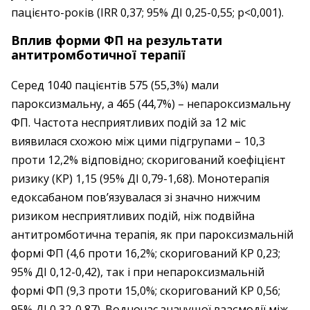
пацієнто-років (IRR 0,37; 95% ДІ 0,25-0,55; p<0,001).
Вплив форми ФП на результати
антитромботичної терапії
Серед 1040 пацієнтів 575 (55,3%) мали
пароксизмальну, а 465 (44,7%) – непароксизмальну
ФП. Частота несприятливих подій за 12 міс
виявилася схожою між цими підгрупами – 10,3
проти 12,2% відповідно; скоригований коефіцієнт
ризику (КР) 1,15 (95% ДІ 0,79-1,68). Монотерапія
едоксабаном пов’язувалася зі значно нижчим
ризиком несприятливих подій, ніж подвійна
антитромботична терапія, як при пароксизмальній
формі ФП (4,6 проти 16,2%; скоригований КР 0,23;
95% ДІ 0,12-0,42), так і при непароксизмальній
формі ФП (9,3 проти 15,0%; скоригований КР 0,56;
95% ДІ 0,32-0,87). Водночас значущої взаємодії між