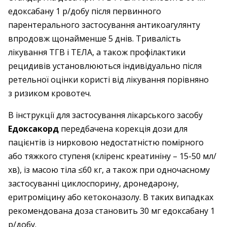
едоксабану 1 р/добу після первинного
парентерального застосування антикоагулянту
впродовж щонайменше 5 днів. Тривалість
лікування ТГВ і ТЕЛА, а також профілактики
рецидивів установлюються індивідуально після
ретельної оцінки користі від лікування порівняно
з ризиком кровотеч.
В інструкції для застосування лікарського засобу
Едоксакорд
передбачена корекція дози для
пацієнтів із нирковою недостатністю помірного
або тяжкого ступеня (кліренс креатиніну – 15-50 мл/
хв), із масою тіла ≤60 кг, а також при одночасному
застосуванні циклоспорину, дронедарону,
еритроміцину або кетоконазолу. В таких випадках
рекомендована доза становить 30 мг едоксабану 1
р/добу.