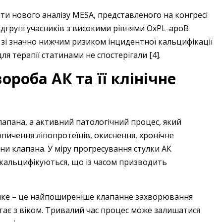
ти нового аналізу MESA, представленого на конгресі
підгрупі учасників з високими рівнями OxPL-apoB
 зі значно нижчим ризиком інцидентної кальцифікації
 для терапії статинами не спостерігали [4].
роба АК та її клінічне
лапана, а активний патологічний процес, який
ичення ліпопротеїнів, окиснення, хронічне
ни клапана. У міру прогресування стулки АК
кальцифікуються, що із часом призводить
ике – це найпоширеніше клапанне захворювання
стає з віком. Тривалий час процес може залишатися