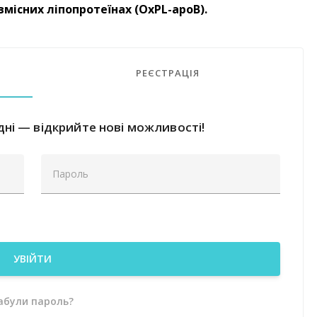
вмісних ліпопротеїнах (OxPL-apoB).
РЕЄСТРАЦІЯ
ні — відкрийте нові можливості!
УВІЙТИ
абули пароль?