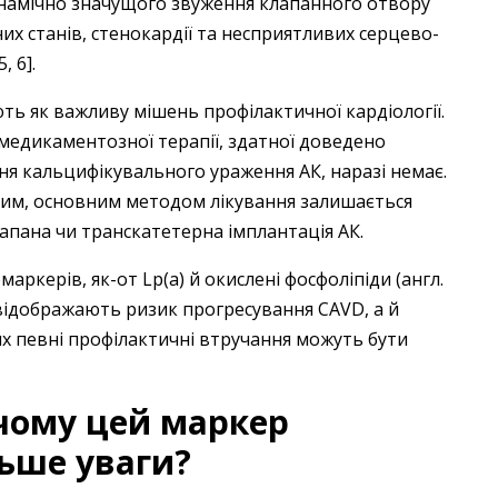
динамічно значущого звуження клапанного отвору
их станів, стенокардії та несприятливих серцево-
, 6].
ють як важливу мішень профілактичної кардіології.
медикаментозної терапії, здатної доведено
я кальцифікувального ураження АК, наразі немає.
ущим, основним методом лікування залишається
лапана чи транскатетерна імплантація АК.
аркерів, як-от Lp(a) й окислені фосфоліпіди (англ.
е відображають ризик прогресування CAVD, а й
х певні профілактичні втручання можуть бути
 чому цей маркер
льше уваги?