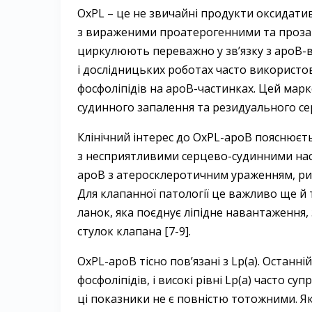
OxPL – це не звичайні продукти оксидатив
з вираженими проатерогенними та проза
циркулюють переважно у зв’язку з apoB-в
і дослідницьких роботах часто використо
фосфоліпідів на apoB-частинках. Цей мар
судинного запалення та резидуального се
Клінічний інтерес до OxPL-apoB пояснюєт
з несприятливими серцево-судинними насл
apoB з атеросклеротичним ураженням, риз
Для клапанної патології це важливо ще й
ланок, яка поєднує ліпідне навантаження
стулок клапана [7-9].
OxPL-apoB тісно пов’язані з Lp(a). Останн
фосфоліпідів, і високі рівні Lp(a) часто
ці показники не є повністю тотожними. Я