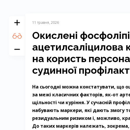
11 травня, 2026
Окислені фосфоліпі
ацетилсаліцилова 
на користь персона
судинної профілак
На сьогодні можна констатувати, що о
за межі класичних факторів, як-от арт
щільності чи куріння. У сучасній проф
набувають маркери, які дають змогу т
резидуальним ризиком і, можливо, кр
До таких маркерів належать, зокрема, к