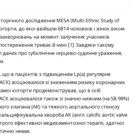
аторічного дослідження MESA (Multi-Ethnic Study of
огорти, до якої ввійшли 6814 чоловіків і жінок віком
 захворювань на момент залучення; учасників
постереження триває й нині [1]. Завдяки такому
 даних про субклінічне серцево-судинне ураження,
и.
 що в пацієнтів з підвищеним Lp(a) регулярне
 (АСК) асоціювалося зі зниженням ризику коронарних
ї самої когорти продемонстрував, що в осіб
АСК асоціювалося також зі значно нижчим (на 58-98%)
ого клапана (АК) та тяжкого аортального стенозу
кальцифікувальна хвороба АК (англ. calcific aortic valve
отрого ефективної медикаментозної терапії, здатної
ктично немає.