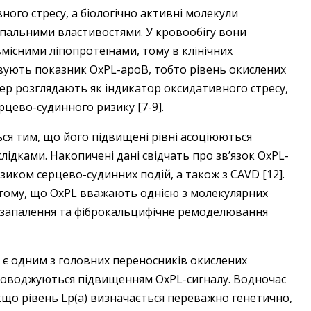
ного стресу, а біологічно активні молекули
пальними властивостями. У кровообігу вони
місними ліпопротеїнами, тому в клінічних
вують показник OxPL-apoB, тобто рівень окислених
кер розглядають як індикатор оксидативного стресу,
рцево-судинного ризику [7-9].
ься тим, що його підвищені рівні асоціюються
ідками. Накопичені дані свідчать про зв’язок OxPL-
иком серцево-судинних подій, а також з CAVD [12].
 тому, що OxPL вважають однією з молекулярних
, запалення та фіброкальцифічне ремоделювання
ій є одним з головних переносників окислених
 супроводжуються підвищенням OxPL-сигналу. Водночас
кщо рівень Lp(a) визначається переважно генетично,