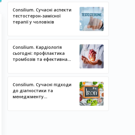
Consilium. Сучасні аспекти
тестостерон-замісної
терапії у чоловіків
Consilium. Кардіологія
сьогодні: профілактика
тромбозів та ефективна
регуляція артеріального
тиску
Consilium. Сучасні підходи
до діагностики та
менеджменту
залізодефіцитних станів