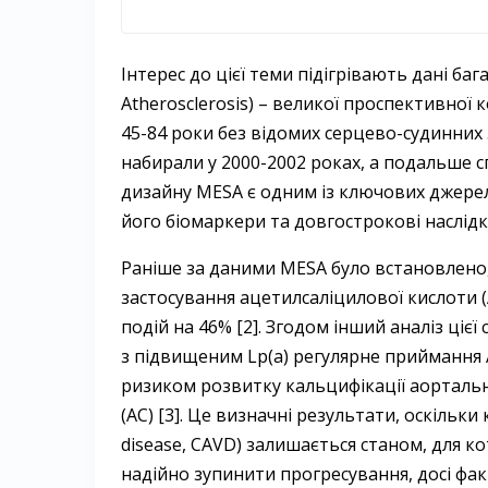
Інтерес до цієї теми підігрівають дані баг
Atherosclerosis) – великої проспективної к
45-84 роки без відомих серцево-судинних
набирали у 2000-2002 роках, а подальше с
дизайну MESA є одним із ключових джерел
його біомаркери та довгострокові наслідк
Раніше за даними MESA було встановлено,
застосування ацетил­саліцилової кислоти
подій на 46% [2]. Згодом інший аналіз ціє
з підвищеним Lp(a) регулярне приймання 
ризиком розвитку кальцифікації аортальн
(АС) [3]. Це визначні результати, оскільки 
disease, CAVD) залишається станом, для к
надійно зупинити прогресування, досі фа