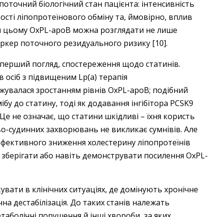
оточний біологічний стан пацієнта: інтенсивність
ості ліпопротеїнового обміну та, ймовірно, вплив
ки цьому OxPL-apoB можна розглядати не лише
маркер поточного резидуального ризику [10].
 перший погляд, спостереження щодо статинів.
 осіб з підвищеним Lp(a) терапія
увалася зростанням рівнів OxPL-apoB; подібний
ібу до статину, тоді як додавання інгібітора PCSK9
 Це не означає, що статини шкідливі – їхня користь
о-судинних захворювань не викликає сумнівів. Але
 ефективного зниження холестерину ліпопротеїнів
 зберігати або навіть демонструвати посилення OxPL-
вати в клінічних ситуаціях, де домінують хронічне
на дестабілізація. До таких станів належать
таболічні порушення й інші хвороби, за яких