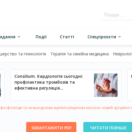
видання
Події
Статті
Спецпроєкти
шерство та гінекологія
Терапія та сімейна медицина
Неврологі
Consilium. Кардіологія сьогодні:
профілактика тромбозів та
ефективна регуляція
артеріального тиску
фосфоліпіди та низькодозова ацетилсаліцилова кислота: новий аргумент 
ЗАВАНТАЖИТИ PDF
ЧИТАТИ ПІЗНІШЕ