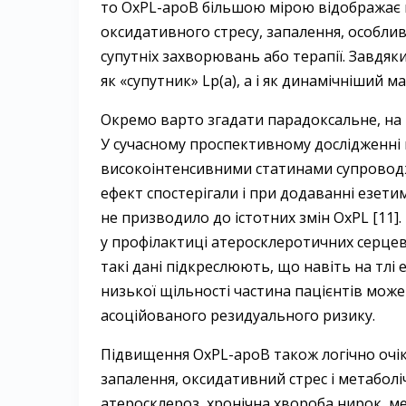
то OxPL-apoB більшою мірою відображає п
оксидативного стресу, запалення, особлив
супутніх захворювань або терапії. Завдя
як «супутник» Lp(a), а і як динамічніший 
Окремо варто згадати парадоксальне, на
У сучасному проспективному дослідженні в
високoінтенсивними статинами супроводж
ефект спостерігали і при додаванні езетим
не призводило до істотних змін OxPL [11].
у профілактиці атеросклеротичних серцев
такі дані підкреслюють, що навіть на тлі
низької щільності частина пацієнтів може
асоційованого резидуального ризику.
Підвищення OxPL-apoB також логічно очіку
запалення, оксидативний стрес і метаболіч
атеросклероз, хронічна хвороба нирок, ме