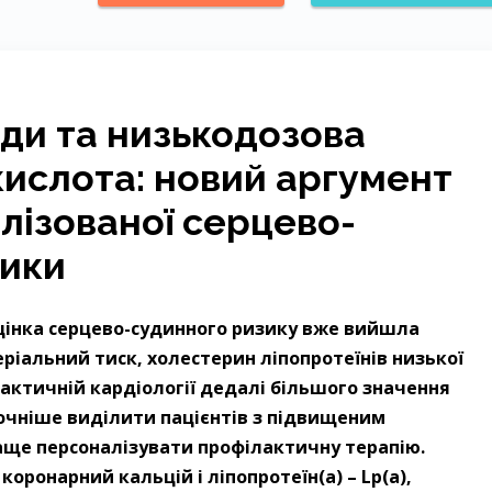
ди та низькодозова
кислота: новий аргумент
лізованої серцево-
тики
цінка серцево-судинного ризику вже вийшла
еріальний тиск, холестерин ліпопротеїнів низької
ілактичній кардіології дедалі більшого значення
очніше виділити пацієнтів з підвищеним
аще персоналізувати профілактичну терапію.
оронарний кальцій і ліпопротеїн(а) – Lp(a),