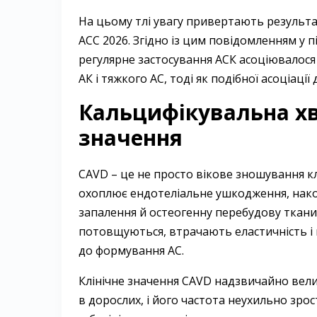
На цьому тлі увагу привертають результа
ACC 2026. Згідно із цим повідомленням у 
регулярне застосування АСК асоціювалося
АК і тяжкого АС, тоді як подібної асоціації
Кальцифікувальна хво
значення
CAVD – це не просто вікове зношування к
охоплює ендотеліальне ушкодження, накоп
запалення й остеогенну перебудову ткани
потовщуються, втрачають еластичність і 
до формування АС.
Клінічне значення CAVD надзвичайно вел
в дорослих, і його частота неухильно зро