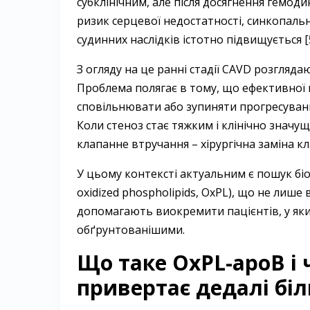
субклінічним, але після досягнення гемо
ризик серцевої недостатності, синкопальн
судинних наслідків істотно підвищується [5
З огляду на це ранні стадії CAVD розгляда
Проблема полягає в тому, що ефективної 
сповільнювати або зупиняти прогресуванн
Коли стеноз стає тяжким і клінічно знач
клапанне втручання – хірургічна заміна к
У цьому контексті актуальним є пошук біом
oxidized phospholipids, OxPL), що не лиш
допомагають виокремити пацієнтів, у яки
обґрунтованішими.
Що таке OxPL-apoB і
привертає дедалі бі