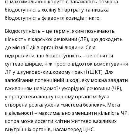
із максимальною користю заважають помірна
біодоступність холіну бітартрату та низька
біодоступність флавонглікозидів гінкго.
Біодоступність – це термін, яким позначають
кількість лікарської речовини (ЛР), що доходить
до місця її дії в організмі людини. Слід
підкреслити, що біодоступність – це поняття
суттєво ширше, ніж просто відсоток всмоктування
ЛР у шлунково-кишковому тракті (ШКТ). Для
запобігання потенційній шкоді, яку можна завдати
вживанням невідомої чужорідної речовини (ЧР),
у процесі еволюції у нашому організмі була
створена розгалужена «система безпеки». Мета
її діяльності – максимально зменшити кількість ЧР,
котра може досягти клітин життєво важливих
внутрішніх органів, насамперед ЦНС.