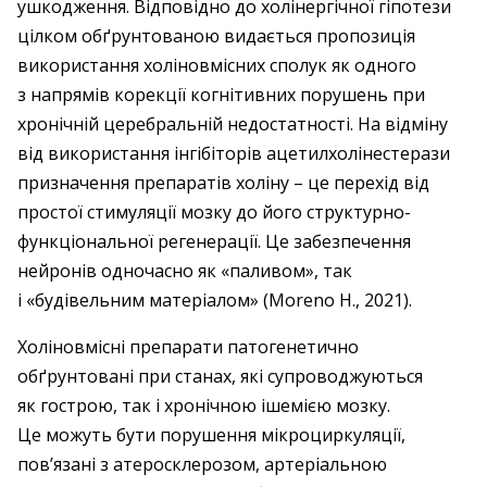
ушкодження. Відповідно до холінергічної гіпотези
цілком обґрунтованою видається пропозиція
використання холіновмісних сполук як одного
з напрямів корекції когнітивних порушень при
хронічній церебральній недостатності. На відміну
від використання інгібіторів ацетилхолінестерази
призначення препаратів холіну – це перехід від
простої стимуляції мозку до його структурно-
функціональної регенерації. Це забезпечення
нейронів одночасно як «паливом», так
і «будівельним матеріалом» (Moreno H., 2021).
Холіновмісні препарати патогенетично
обґрунтовані при станах, які супроводжуються
як гострою, так і хронічною ішемією мозку.
Це можуть бути порушення мікроциркуляції,
пов’язані з атеросклерозом, артеріальною