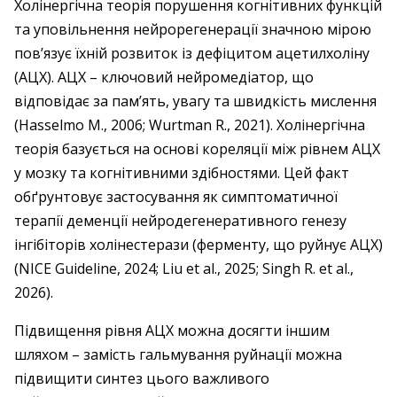
Холінергічна теорія порушення когнітивних функцій
та уповільнення нейрорегенерації значною мірою
пов’язує їхній розвиток із дефіцитом ацетилхоліну
(АЦХ). АЦХ – ключовий нейромедіатор, що
відповідає за пам’ять, увагу та швидкість мислення
(Hasselmo M., 2006; Wurtman R., 2021). Холінергічна
теорія базується на основі кореляції між рівнем АЦХ
у мозку та когнітивними здібностями. Цей факт
обґрунтовує застосування як симптоматичної
терапії деменції нейродегенеративного генезу
інгібіторів холінестерази (ферменту, що руйнує АЦХ)
(NICE Guideline, 2024; Liu et al., 2025; Singh R. et al.,
2026).
Підвищення рівня АЦХ можна досягти іншим
шляхом – замість гальмування руйнації можна
підвищити синтез цього важливого