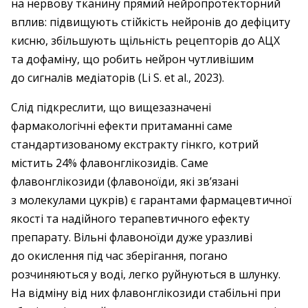
на нервову тканину прямий нейропротекторний
вплив: підвищують стійкість нейронів до дефіциту
кисню, збільшують щільність рецепторів до АЦХ
та дофаміну, що робить нейрон чутливішим
до сигналів медіаторів (Li S. et al., 2023).
Слід підкреслити, що вищезазначені
фармакологічні ефекти притаманні саме
стандартизованому екстракту гінкго, котрий
містить 24% флавонглікозидів. Саме
флавонглікозиди (флавоноїди, які зв’язані
з молекулами цукрів) є гарантами фармацевтичної
якості та надійного терапевтичного ефекту
препарату. Вільні флавоноїди дуже уразливі
до окислення під час зберігання, погано
розчиняються у воді, легко руйнуються в шлунку.
На відміну від них флавонглікозиди стабільні при