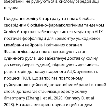
зберіганні, не руйнуються в кислому середовищі
шлунка.
Поєднання холіну бітартрату та гінкго білоба є
своєрідним біохімічно-фармакологічним тандемом.
Холіну бітартрат забезпечує синтез медіатора АЦХ,
постачає фосфоліпіди для «ремонту» ушкодженої
мембрани нейронів і клітинних органел.
Флавонглікозиди гінкго покращують стан
судинного русла, що забезпечує доставку холіну
до мозку (через судини), підвищують чутливість
рецепторів до новоутвореного АЦХ, зупиняють
процеси ПОЛ, що запобігає повторному
руйнуванню щойно відновленої мембрани і в такий
спосіб допомагає стабілізації ефекту холіну
бітартрату (Zhang J. et al., 2020; Kennedy D. et al.,
2023). На жаль, використовувати цей тандем