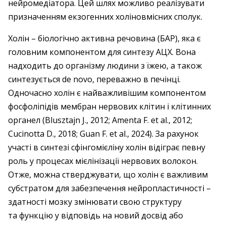
нейромедіатора. Цей шлях можливо реалізувати
призначенням екзогенних холіновмісних сполук.
Холін – біологічно активна речовина (БАР), яка є
головним компонентом для синтезу АЦХ. Вона
надходить до організму людини з їжею, а також
синтезується de novo, переважно в печінці.
Одночасно холін є найважливішим компонентом
фосфоліпідів мембран нервових клітин і клітинних
органел (Blusztajn J., 2012; Amenta F. et al., 2012;
Cucinotta D., 2018; Guan F. et al., 2024). За рахунок
участі в синтезі сфінгомієліну холін відіграє певну
роль у процесах мієлінізації нервових волокон.
Отже, можна стверджувати, що холін є важливим
субстратом для забезпечення нейропластичності –
здатності мозку змінювати свою структуру
та функцію у відповідь на новий досвід або