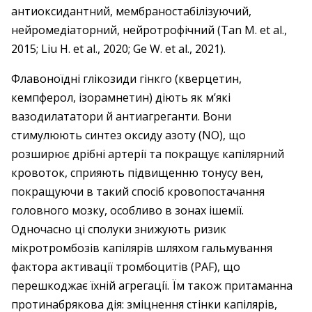
антиоксидантний, мембраностабілізуючий,
нейромедіаторний, нейротрофічний (Tan M. et al.,
2015; Liu H. et al., 2020; Ge W. et al., 2021).
Флавоноїдні глікозиди гінкго (кверцетин,
кемпферол, ізорамнетин) діють як м’які
вазодилататори й антиагреганти. Вони
стимулюють синтез оксиду азоту (NO), що
розширює дрібні артерії та покращує капілярний
кровоток, сприяють підвищенню тонусу вен,
покращуючи в такий спосіб кровопостачання
головного мозку, особливо в зонах ішемії.
Одночасно ці сполуки знижують ризик
мікротромбозів капілярів шляхом гальмування
фактора активації тромбоцитів (PAF), що
перешкоджає їхній агрегації. Їм також притаманна
протинабрякова дія: зміцнення стінки капілярів,