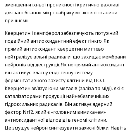
зменшення їхньої проникності критично важливі
для запобігання мікронабряку мозкової тканини
при ішемії.
Кверцетин і кемпферол забезпечують потужний
подвійний антиоксидантний ефект гінкго. Як
прямий антиоксидант кверцетин миттєво
нейтралізує вільні радикали, що захищає мембрани
нейронів від деструкції. Як непрямий антиоксидант
він активує власну ендогенну систему
ферментативного захисту клітини від ПОЛ.
Кверцетин зв’язує іони металів (заліза та міді), які є
каталізаторами продукції найнебезпечніших
гідроксильних радикалів. Він активує ядерний
фактор Nrf2, який є «головним вимикачем»
антиоксидантної відповіді в геномі клітини.
Це змушує нейрон синтезувати захисні білки. Навіть