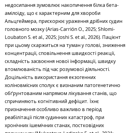
недосипання зумовлює накопичення білка бета-
амілоїду, що є характерним для хвороби
Альцгеймера, прискорює ураження дрібних судин
головного мозку (Arias-Carrión O., 2025; Shlomi-
Loubaton S. et al., 2025; Joshi S. et al., 2026). Пацієнт
при цьому скаржиться на туман у голові, зниження
концентрації, сповільнення швидкості реакції,
складність засвоєння нової інформації, швидку
втомлюваність під час розумової діяльності.
Доцільність використання екзогенних
холіновмісних сполук є визнаним патогенетично
обґрунтованим напрямом лікування станів, що
спричиняють когнітивний дефіцит. Їхнє
призначення особливо важливо в період
реабілітації після судинних катастроф, при
хронічних ішемічних станах, постковідних