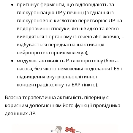
пригнічує ферменти, що відповідають за
глюкуронізацію ЛР у печінці (з’єднання із
глюкуроновою кислотою перетворює ЛР на
водорозчинні сполуки, які швидко та легко
виводяться з організму із сечею або жовчю, –
відбувається передчасна інактивація
нейропротекторних молекул);
модулює активність P-глікопротеїну (білка-
насоса, без якого неможливі подолання ГЕБ і
підвищення внутрішньоклітинної
концентрації холіну та БАР гінкго).
Власна терапевтична активність піперину є
корисним доповненням його функції провідника
для інших ЛР.