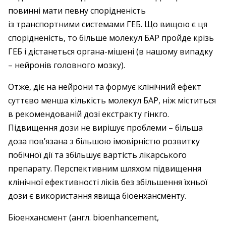
повинні мати певну спорідненість
із транспортними системами ГЕБ. Що вищою є ця
спорідненість, то більше молекул БАР пройде крізь
ГЕБ і дістанеться органа-мішені (в нашому випадку
– нейронів головного мозку).
Отже, діє на нейрони та формує клінічний ефект
суттєво менша кількість молекул БАР, ніж міститься
в рекомендованій дозі екстракту гінкго.
Підвищення дози не вирішує проблеми – більша
доза пов’язана з більшою імовірністю розвитку
побічної дії та збільшує вартість лікарського
препарату. Перспективним шляхом підвищення
клінічної ефективності ліків без збільшення їхньої
дози є використання явища біоенхансменту.
Біоенхансмент (англ. bioenhancement,