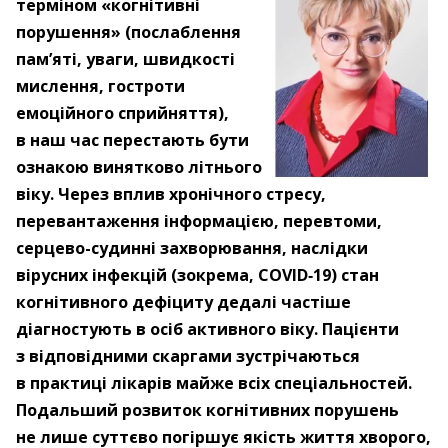
терміном «когнітивні
порушення» (послаблення
пам’яті, уваги, швидкості
мислення, гостроти
емоційного сприйняття),
в наш час перестають бути
ознакою винятково літнього
віку. Через вплив хронічного стресу,
перевантаження інформацією, перевтоми,
серцево-судинні захворювання, наслідки
вірусних інфекцій (зокрема, COVID
‑
19) стан
когнітивного дефіциту дедалі частіше
діагностують в осіб активного віку. Пацієнти
з відповідними скаргами зустрічаються
в практиці лікарів майже всіх спеціальностей.
Подальший розвиток когнітивних порушень
не лише суттєво погіршує якість життя хворого,