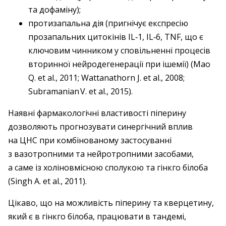
та дофаміну);
протизапальна дія (пригнічує експресію
прозапальних цитокінів IL‑1, IL‑6, TNF, що є
ключовим чинником у сповільненні процесів
вторинної нейродегенерації при ішемії) (Mao
Q. et al., 2011; Wattanathorn J. et al., 2008;
Subramanian V. et al., 2015).
Наявні фармакологічні властивості піперину
дозволяють прогнозувати синергічний вплив
на ЦНС при комбінованому застосуванні
з вазотропними та нейротропними засобами,
а саме із холіновмісною сполукою та гінкго білоба
(Singh A. et al., 2011).
Цікаво, що на можливість піперину та кверцетину,
який є в гінкго білоба, працювати в тандемі,