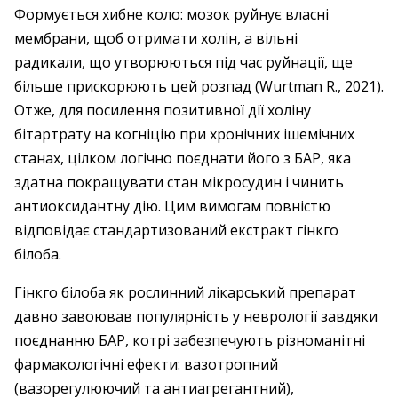
Формується хибне коло: мозок руйнує власні
мембрани, щоб отримати холін, а вільні
радикали, що утворюються під час руйнації, ще
більше прискорюють цей розпад (Wurtman R., 2021).
Отже, для посилення позитивної дії холіну
бітартрату на когніцію при хронічних ішемічних
станах, цілком логічно поєднати його з БАР, яка
здатна покращувати стан мікросудин і чинить
антиоксидантну дію. Цим вимогам повністю
відповідає стандартизований екстракт гінкго
білоба.
Гінкго білоба як рослинний лікарський препарат
давно завоював популярність у неврології завдяки
поєднанню БАР, котрі забезпечують різноманітні
фармакологічні ефекти: вазотропний
(вазорегулюючий та антиагрегантний),