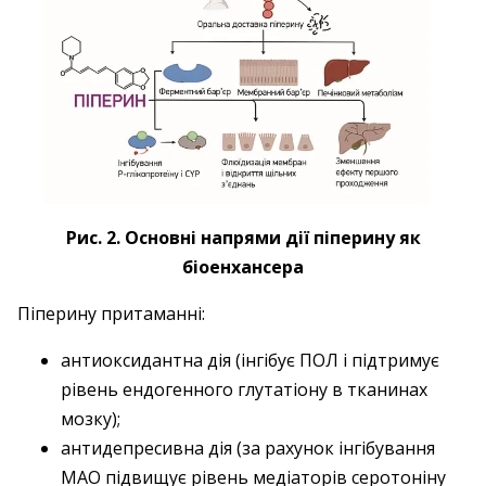
Рис. 2. Основні напрями дії піперину як
біоенхансера
Піперину притаманні:
антиоксидантна дія (інгібує ПОЛ і підтримує
рівень ендогенного глутатіону в тканинах
мозку);
антидепресивна дія (за рахунок інгібування
МАО підвищує рівень медіаторів серотоніну