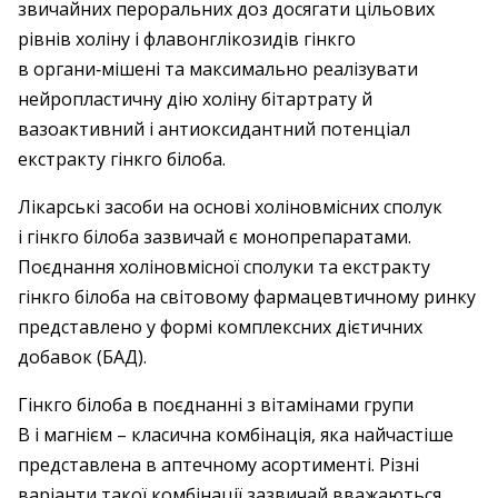
звичайних пероральних доз досягати цільових
рівнів холіну і флавонглікозидів гінкго
в органи‑мішені та максимально реалізувати
нейро­пластичну дію холіну бітартрату й
вазоактивний і антиоксидантний потенціал
екстракту гінкго білоба.
Лікарські засоби на основі холіновмісних сполук
і гінкго білоба зазвичай є монопрепаратами.
Поєднання холіновмісної сполуки та екстракту
гінкго білоба на світовому фармацевтичному ринку
представлено у формі комплексних дієтичних
добавок (БАД).
Гінкго білоба в поєднанні з вітамінами групи
В і магнієм – класична комбінація, яка найчастіше
представлена в аптечному асортименті. Різні
варіанти такої комбінації зазвичай вважаються