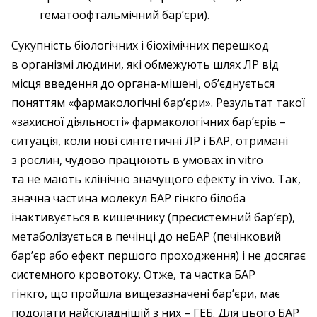
гематоофтальмічний бар’єри).
Сукупність біологічних і біохімічних перешкод
в організмі людини, які обмежують шлях ЛР від
місця введення до органа-мішені, об’єднується
поняттям «фармакологічні бар’єри». Результат такої
«захисної діяльності» фармакологічних бар’єрів –
ситуація, коли нові синтетичні ЛР і БАР, отримані
з рослин, чудово працюють в умовах in vitro
та не мають клінічно значущого ефекту in vivo. Так,
значна частина молекул БАР гінкго білоба
інактивується в кишечнику (пресистемний бар’єр),
метаболізується в печінці до неБАР (печінковий
бар’єр або ефект першого проходження) і не досягає
системного кровотоку. Отже, та частка БАР
гінкго, що пройшла вищезазначені бар’єри, має
подолати найскладнішій з них – ГЕБ. Для цього БАР