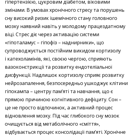
гіпертензією, цукровим діабетом, віковими
змінами. В умовах хронічного стресу та порушень
сну високий ризик ішемічного стану головного
мозку наявний навіть у молодому працездатному
віці. Стрес діє через активацію системи
«гіпоталамус – гіпофіз – наднирники», що
супроводжується постійним викидом кортизолу
і катехоламінів, які, своєю чергою, сприяють
вазоконстрикції та розвитку ендотеліальної
дисфункції. Надлишок кортизолу сприяє розвитку
нейрозапалення, безпосередньо ушкоджує клітини
гіпокампа – центру пам’яті та навчання, що є
прямою причиною когнітивного дефіциту. Сон –
це не просто відпочинок, а активний процес
відновлення мозку. Під час глибокого сну мозок
очищується від метаболічного «сміття»,
відбувається процес консолідації пам’яті. Хронічне