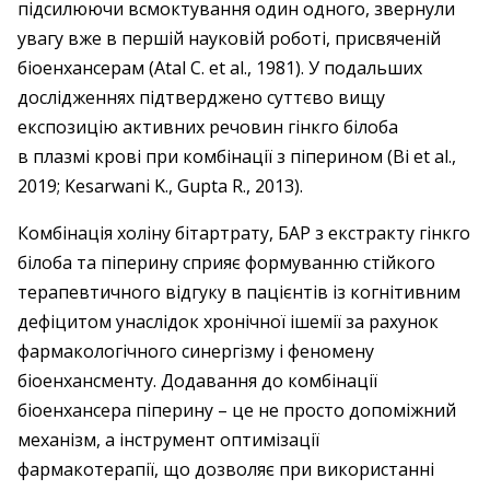
підсилюючи всмоктування один одного, звернули
увагу вже в першій науковій роботі, присвяченій
біоенхансерам (Atal C. et al., 1981). У подальших
дослідженнях підтверджено суттєво вищу
експозицію активних речовин гінкго білоба
в плазмі крові при комбінації з піперином (Bi et al.,
2019; Kesarwani K., Gupta R., 2013).
Комбінація холіну бітартрату, БАР з екстракту гінкго
білоба та піперину сприяє формуванню стійкого
терапевтичного відгуку в пацієнтів із когнітивним
дефіцитом унаслідок хронічної ішемії за рахунок
фармакологічного синергізму і феномену
біоенхансменту. Додавання до комбінації
біоенхансера піперину – це не просто допоміжний
механізм, а інструмент оптимізації
фармакотерапії, що дозволяє при використанні