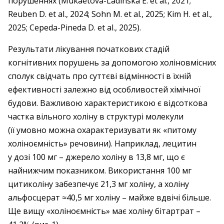
порушеннях (Mukaetova-Ladinska E. et al., 2021;
Reuben D. et al., 2024; Sohn M. et al., 2025; Kim H. et al.,
2025; Cepeda-Pineda D. et al., 2025).
Результати лікування початкових стадій
когнітивних порушень за допомогою холіновмісних
сполук свідчать про суттєві відмінності в їхній
ефективності залежно від особливостей хімічної
будови. Важливою характеристикою є відсоткова
частка вільного холіну в структурі молекули
(її умовно можна охарактеризувати як «питому
холіноємність» речовини). Наприклад, лецитин
у дозі 100 мг – джерело холіну в 13,8 мг, що є
найнижчим показником. Використання 100 мг
цитиколіну забезпечує 21,3 мг холіну, а холіну
альфосцерат ≈40,5 мг холіну – майже вдвічі більше.
Ще вищу «холіноємність» має холіну бітартрат –