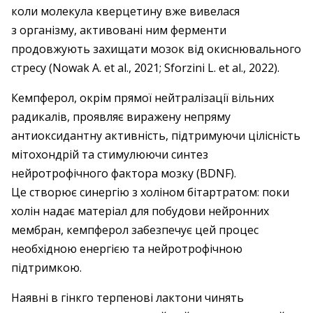
коли молекула кверцетину вже вивелася
з організму, активовані ним ферменти
продовжують захищати мозок від окиснювального
стресу (Nowak A. et al., 2021; Sforzini L. et al., 2022).
Кемпферол, окрім прямої нейтралізації вільних
радикалів, проявляє виражену непряму
антиоксидантну активність, підтримуючи цілісність
мітохондрій та стимулюючи синтез
нейротрофічного фактора мозку (BDNF).
Це створює синергію з холіном бітартратом: поки
холін надає матеріал для побудови нейронних
мембран, кемпферол забезпечує цей процес
необхідною енергією та нейротрофічною
підтримкою.
Наявні в гінкго терпенові лактони чинять