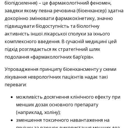
біопідсилення) – це фармакологічний феномен,
завдяки якому певна речовина (біоенхансер) здатна
докорінно змінювати фармакокінетику, значно
підвищувати біодоступність та біологічну
активність іншої лікарської сполуки за їхнього
комплексного введення. В сучасній медицині цей
підхід розглядається як стратегічний шлях
подолання «фармакологічних бар’єрів».
Упровадження принципу біоенхансменту у схеми
лікування неврологічних пацієнтів надає такі
переваги:
можливість досягнення клінічного ефекту при
менших дозах основного препарату
(наприклад, холіну);
зменшення токсичного навантаження на
печінку за рахунок використання менших доз,