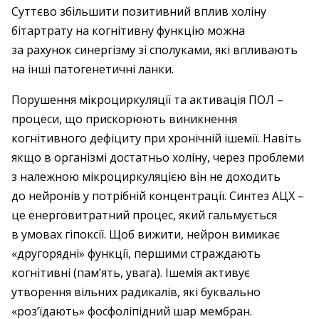
Суттєво збільшити позитивний вплив холіну
бітартрату на когнітивну функцію можна
за рахунок синергізму зі сполуками, які впливають
на інші патогенетичні ланки.
Порушення мікроциркуляції та активація ПОЛ –
процеси, що прискорюють виникнення
когнітивного дефіциту при хронічній ішемії. Навіть
якщо в організмі достатньо холіну, через проблеми
з належною мікроциркуляцією він не доходить
до нейронів у потрібній концентрації. Синтез АЦХ –
це енерговитратний процес, який гальмується
в умовах гіпоксії. Щоб вижити, нейрон вимикає
«другорядні» функції, першими страждають
когнітивні (пам’ять, увага). Ішемія активує
утворення вільних радикалів, які буквально
«роз’їдають» фосфоліпідний шар мембран.