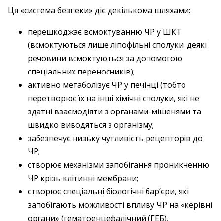
Ця «система безпеки» діє декількома шляхами:
перешкоджає всмоктуванню ЧР у ШКТ
(всмоктуються лише ліпофільні сполуки; деякі
речовини всмоктуються за допомогою
спеціальних переносників);
активно метаболізує ЧР у печінці (тобто
перетворює їх на інші хімічні сполуки, які не
здатні взаємодіяти з органами-мішенями та
швидко виводяться з організму;
забезпечує низьку чутливість рецепторів до
ЧР;
створює механізми запобігання проникненню
ЧР крізь клітинні мембрани;
створює спеціальні біологічні бар’єри, які
запобігають можливості впливу ЧР на «керівні
органи» (гематоенцефалічний (ГЕБ),