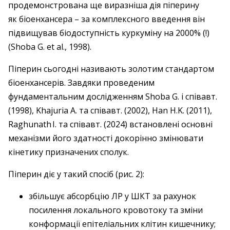
продемонстрована ще виразніша дія піперину
як біоенхансера – за комплексного введення він
підвищував біодоступність куркуміну на 2000% (!)
(Shoba G. et al., 1998).
Піперин сьогодні називають золотим стандартом
біоенхансерів. Завдяки проведеним
фундаментальним дослідженням Shoba G. і спів­авт.
(1998), Khajuria A. та співавт. (2002), Han H.K. (2011),
Raghunath I. та співавт. (2024) встановлені основні
механізми його здатності докорінно змінювати
кінетику призначених сполук.
Піперин діє у такий спосіб (рис. 2):
збільшує абсорбцію ЛР у ШКТ за рахунок
посилення локального кровотоку та зміни
конформації епітеліальних клітин кишечнику;