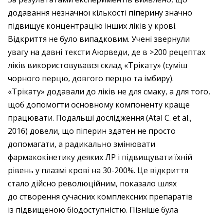
додавання незначної кількості піперину значно
підвищує концентрацію інших ліків у крові.
Відкриття не було випадковим. Учені звернули
увагу на давні тексти Аюрведи, де в >200 рецептах
ліків використовувався склад «Трікату» (суміш
чорного перцю, довгого перцю та імбиру).
«Трікату» додавали до ліків не для смаку, а для того,
щоб допомогти основному компоненту краще
працювати. Подальші дослідження (Atal C. et al.,
2016) довели, що піперин здатен не просто
допомагати, а радикально змінювати
фармакокінетику деяких ЛР і підвищувати їхній
рівень у плазмі крові на 30-200%. Це відкриття
стало дійсно революційним, показало шлях
до створення сучасних комплексних препаратів
із підвищеною біодоступністю. Пізніше була