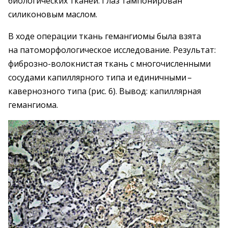
биологических тканей. Глаз тампонирован
силиконовым маслом.
В ходе операции ткань гемангиомы была взята
на патоморфологическое исследование. Результат:
фиб­розно-волокнистая ткань с много­численными
сосудами капиллярного типа и единичными – ​
кавернозного типа (рис. 6). Вывод: капиллярная
гемангиома.