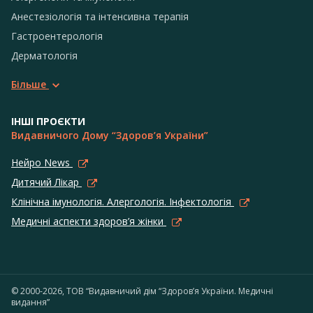
Анестезіологія та інтенсивна терапія
Гастроентерологія
Дерматологія
Більше
ІНШІ ПРОЄКТИ
Видавничого Дому “Здоров’я України”
Нейро News
Дитячий Лікар
Клінічна імунологія. Алергологія. Інфектологія
Медичні аспекти здоров’я жінки
© 2000-2026, ТОВ “Видавничий дім “Здоров’я України. Медичні
видання”