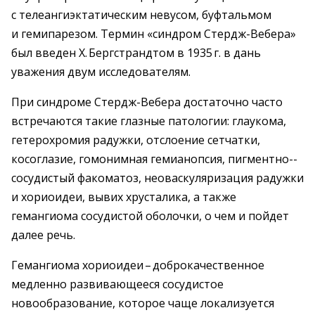
с телеангиэктатическим невусом, буфтальмом
и гемипарезом. Термин «синдром Стердж-­Вебера»
был введен Х. Бергстрандтом в 1935 г. в дань
уважения двум исследователям.
При синдроме Стердж-Вебера достаточно часто
встречаются такие глазные патологии: глаукома,
гетеро­хромия радужки, отслоение сетчатки,
косоглазие, гомонимная гемианопсия, пигментно-­
сосудистый факоматоз, нео­васкуляризация радужки
и хорио­идеи, вывих хрусталика, а также
гемангиома сосудистой оболочки, о чем и пойдет
далее речь.
Гемангиома хориоидеи – ​добро­качественное
медленно развивающееся сосудистое
новообразование, которое чаще локализуется