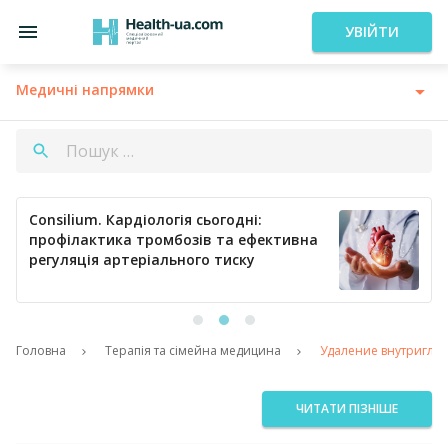
УВІЙТИ
Медичні напрямки
Consilium. Кардіологія сьогодні:
профілактика тромбозів та ефективна
регуляція артеріального тиску
Головна
Терапія та сімейна медицина
Удаление внутриглаз
ЧИТАТИ ПІЗНІШЕ