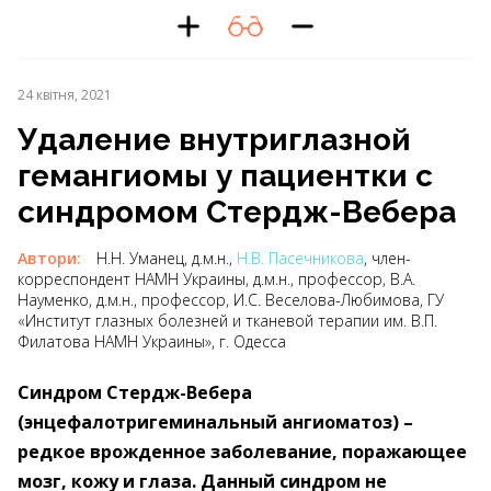
24 квітня, 2021
Удаление внутриглазной
гемангиомы у пациентки с
синдромом Стердж-Вебера
Автори:
Н.Н. Уманец, д.м.н.,
Н.В. Пасечникова
, член-
корреспондент НАМН Украины, д.м.н., профессор, В.А.
Науменко, д.м.н., профессор, И.С. Веселова-Любимова, ГУ
«Институт глазных болезней и тканевой терапии им. В.П.
Филатова НАМН Украины», г. Одесса
Синдром Стердж-Вебера
(энцефалотригеминальный ангиоматоз) – ​
редкое врожденное заболевание, поражающее
мозг, кожу и глаза. Данный синдром не