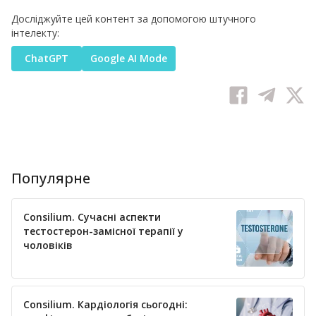
Досліджуйте цей контент за допомогою штучного
інтелекту:
ChatGPT
Google AI Mode
Популярне
Consilium. Сучасні аспекти
тестостерон-замісної терапії у
чоловіків
Consilium. Кардіологія сьогодні: