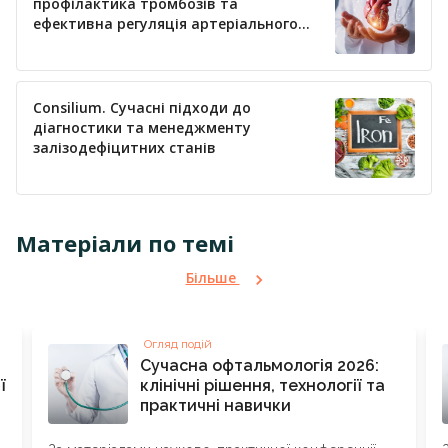
профілактика тромбозів та
ефективна регуляція артеріального
тиску
Consilium. Сучасні підходи до
діагностики та менеджменту
залізодефіцитних станів
Матеріали по темі
Більше
Огляд подій
Сучасна офтальмологія 2026:
ї
клінічні рішення, технології та
я
практичні навички