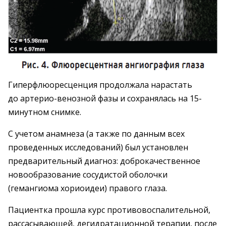
Гиперфлюоресценция продолжала нарастать
до артерио-венозной фазы и сохранялась на 15-
минутном снимке.
С учетом анамнеза (а также по данным всех
проведенных ­исследований) был ­установлен
предварительный диа­гноз: доброкачественное
новообразование сосудистой оболочки
(гемангиома хориоидеи) правого глаза.
Пациентка прошла курс противо­воспалительной,
рассасывающей, дегидратационной терапии, после