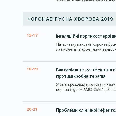
КОРОНАВІРУСНА ХВОРОБА 2019
15-17
Інгаляційні кортикостероїди
На початку пандемії коронавірус
за пацієнтів із хронічними захво
18-19
Бактеріальна коінфекція в п
протимікробна терапія
У світі продовжує лютувати найм
коронавірусом SARS-CoV-2, яка за
20-21
Проблеми клінічної інфектол