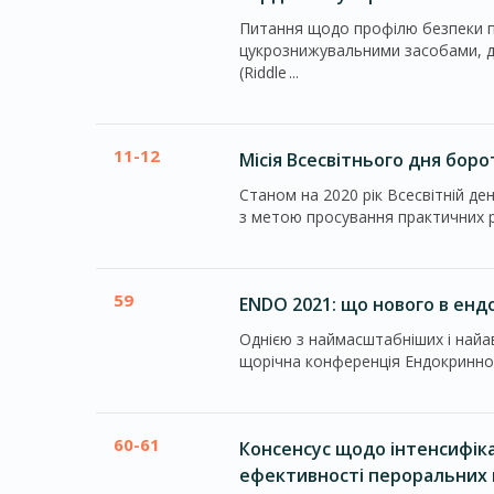
Питання щодо профілю безпеки пр
цукрознижувальними засобами, д
(Riddle ...
11-12
Місія Всесвітнього дня бор
Станом на 2020 рік Всесвітній де
з метою просування практичних рі
59
ENDO 2021: що нового в енд
Однією з наймасштабніших і найав
щорічна конференція Ендокринного
60-61
Консенсус щодо інтенсифікац
ефективності пероральних пр