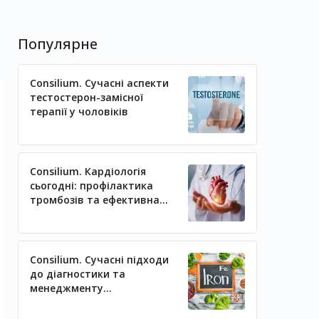
Популярне
Consilium. Сучасні аспекти
тестостерон-замісної
терапії у чоловіків
Consilium. Кардіологія
сьогодні: профілактика
тромбозів та ефективна
регуляція артеріального
тиску
Consilium. Сучасні підходи
до діагностики та
менеджменту
залізодефіцитних станів