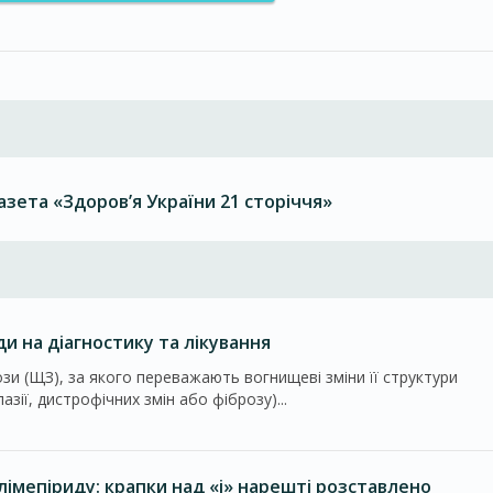
ета «Здоров’я України 21 сторіччя»
ди на діагностику та лікування
и (ЩЗ), за якого переважають вогнищеві зміни її структури
азії, дистрофічних змін або фіброзу)...
лімепіриду: крапки над «і» нарешті розставлено