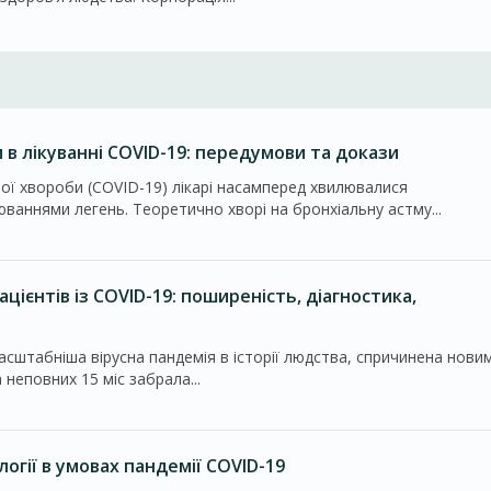
 в лікуванні COVID-19: передумови та докази
ної хвороби (COVID-19) лікарі насамперед хвилювалися
рюваннями легень. Теоретично хворі на бронхіальну астму...
ацієнтів із COVID-19: поширеність, діагностика,
асштабніша вірусна пандемія в історії людства, спричинена нови
 неповних 15 міс забрала...
огії в умовах пандемії COVID-19