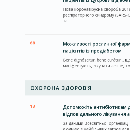
пацієнтів із цукровим діабе
Нова коронавірусна хвороба 201
респіраторного синдрому (SARS-CoV-2), сьогодні є серйозною загрозою для здо
та ...
68
Можливості рослинної фарма
пацієнтів із предіабетом
Bene dignóscitur, bene curátur… 
маніфестують, лікувати легше, то
ОХОРОНА ЗДОРОВ’Я
13
Допоможіть антибіотикам д
відповідального лікування 
За даними Всесвітньої організаці
є однією з найбільших загроз для 