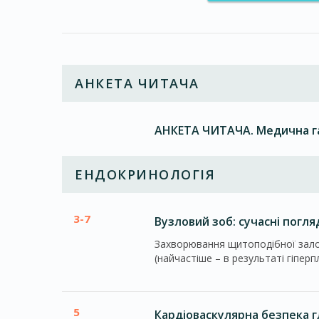
АНКЕТА ЧИТАЧА
АНКЕТА ЧИТАЧА. Медична газ
ЕНДОКРИНОЛОГІЯ
3-7
Вузловий зоб: сучасні погля
Захворювання щитоподібної залоз
(найчастіше – в результаті гіперпл
5
Кардіоваскулярна безпека г