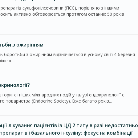
епаратів сульфонілсечовини (ПСС), порівняно з іншими
осить активно обговорюється протягом останніх 50 років
отьби з ожирінням
нь боротьби з ожирінням відзначається в усьому світі 4 березня
шень...
окринології?
торитетніших міжнародних подій у галузі ендокринології є
 товариства (Endocrine Society). Вже багато років...
ії лікування пацієнтів із ЦД 2 типу в разі недостатньо
епаратів і базального інсуліну: фокус на комбінації