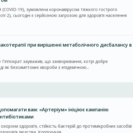
том
9 (COVID-19), зумовлена коронавірусом тяжкого гострого
ров’я населення
котерапії при вирішенні метаболічного дисбалансу в
ще Гіппократ зауважив, що захворювання, котрі добре
ді як безсимптомні хвороби з епідемічною...
опомагати вам: «Артеріум» ініціює кампанію
антибіотиками
ї охорони здоров’я, стійкість бактерій до протимікробних засобів
здоров’я людства. Корпорація...