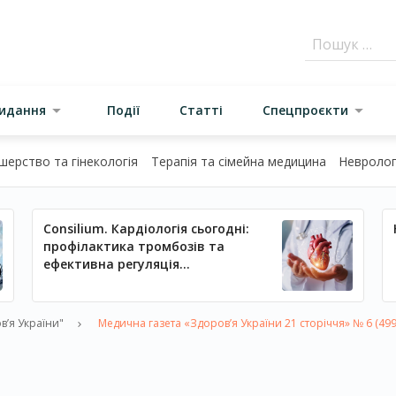
видання
Події
Статті
Спецпроєкти
шерство та гінекологія
Терапія та сімейна медицина
Неврологі
Consilium. Кардіологія сьогодні:
профілактика тромбозів та
ефективна регуляція
артеріального тиску
в’я України"
Медична газета «Здоров’я України 21 сторіччя» № 6 (499)