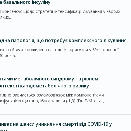
а базального інсуліну
консенсус щодо стратегії інтенсифікації лікування у хворих
яких...
адна патологія, що потребує комплексного лікування
ксна й дуже поширена патологія, присутня у 8% загальної
 років....
нтами метаболічного синдрому та рівнем
онтексті кардіометаболічного ризику
ктивно вивчається взаємозв’язок між компонентами
функцією щитоподібної залози (ЩЗ) (Du F-M. et al.,...
иває на шанси уникнення смерті від COVID‑19 у