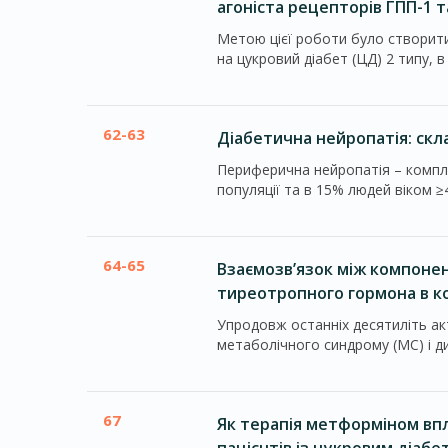
агоніста рецепторів ГПП-1 т
Метою цієї роботи було створити 
на цукровий діабет (ЦД) 2 типу, в 
62-63
Діабетична нейропатія: скл
Периферична нейропатія – компле
популяції та в 15% людей віком ≥40
64-65
Взаємозв’язок між компоне
тиреотропного гормона в к
Упродовж останніх десятиліть а
метаболічного синдрому (МС) і дис
67
Як терапія метформіном впл