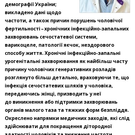
демографії України;
викладено дані щодо
частоти, а також причин порушень чоловічої
фертильності – ​хронічних інфекційно-запальних
захворювань сечостатевої системи,
варикоцеле, патології яєчок, нездорового
способу життя. Хронічні інфекційно-запальні
урогенітальні захворювання як найбільш часту
причину чоловічих генеративних розладів
розглянуто більш детально, враховуючи те, що
інфекція сечостатевих шляхів у чоловіка,
передаючись жінці, призводить у неї
до виникнення або підтримки захворювань
органів малого таза та тяжких форм безпліддя.
Окреслено напрямки медичних заходів, які слід
здійснювати для покращення дітородної
здатності чоловіків та зниження частоти