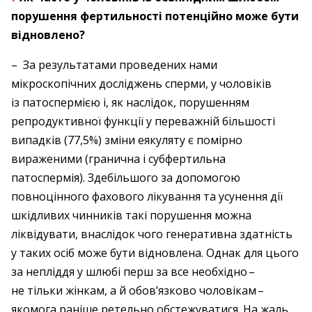
порушення фертильності потенційно може бути
відновлено?
– За результатами проведених нами
мікроскопічних досліджень сперми, у чоловіків
із патоспермією і, як наслідок, порушенням
репродуктивної функції у переважній більшості
випадків (77,5%) зміни еякуляту є помірно
вираженими (гранична і субфертильна
патоспермія). Здебільшого за допомогою
повноцінного фахового лікування та усунення дії
шкідливих чинників такі порушення можна
ліквідувати, внаслідок чого генеративна здатність
у таких осіб може бути відновлена. ­Однак для цього
за непліддя у шлюбі перш за все необхідно – ​
не тільки жінкам, а й обов’язково чоловікам – ​
якомога раніше ретельно обстежуватися. На жаль,