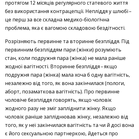
протягом 12 місяців регулярного статевого життя
без використання контрацепції. Непліддя у шлюбі – ​
це перш за все складна медико-біологічна
проблема, яка є вагомою складовою бездітності.
Розрізняють первинне та вторинне безпліддя. Під
первинним безпліддям пари (жінки) розуміють
стан, коли подружня пара (жінка) не мала раніше
жодної вагітності. Вторинне безпліддя – ​якщо
подружня пара (жінка) мала хоча б одну вагітність,
незалежно від того, як вона закінчилася (пологи,
аборт, поза­маткова вагітність). Про первинне
чоловіче безпліддя говорять, якщо чоловік
жодного разу не зміг запліднити жінку. Якщо
чоловік раніше запліднював жінку, незалежно від
того, як у неї закінчилася вагітність та чи й досі вона
є його сексуальною партнеркою, йдеться про