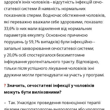
здоров’я їхніх чоловіків – ​відсутність інфекцій сечо­
статевої системи й наявність нормальних
показників сперми. Водночас обстеження чоловіків,
які переважно вважали себе здоровими, показало:
33,6% із них мали відхилення від нормальних
параметрів еякуляту. Основною причиною
порушень (у 59,1% випадків) були інфекційно-­
запальні захворювання сечостатевої системи;
у 20,0% осіб спостерігалося безсимптомне
інфікування урогенітального тракту. Відповідно,
тільки після успішного лікування чоловіків їхні
дружини могли претендувати на участь у програмі.
?
Значить, сечостатеві інфекції у чоловіків
можуть бути виліковними?
– Так. Унаслідок проведення повноцінної терапії
лікарем сексопатологом-­андрологом або урологом,