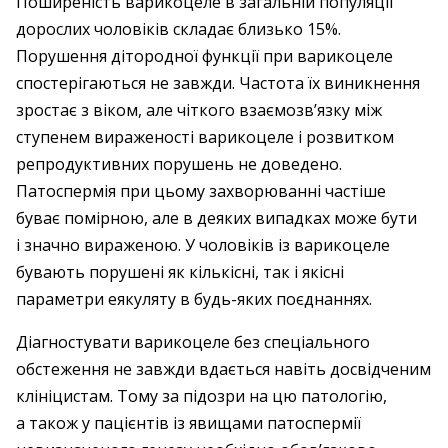
Поширеність варикоцеле в загальній популяції
дорослих чоловіків складає близько 15%.
Порушення дітородної функції при варикоцеле
спостерігаються не завжди. Частота їх виникнення
зростає з віком, але чіткого взаємозв’язку між
ступенем вираженості варикоцеле і розвитком
репродуктивних порушень не доведено.
Патоспермія при цьому захворюванні частіше
буває помірною, але в деяких випадках може бути
і значно вираженою. У чоловіків із варико­целе
бувають порушені як кількісні, так і якісні
параметри еякуляту в будь-яких поєднаннях.
Діагностувати варикоцеле без спеціального
обстеження не завжди вдається навіть досвідченим
клініцистам. Тому за підозри на цю патологію,
а також у пацієнтів із явищами патоспермії