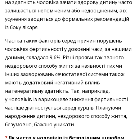
на здатність чоловіка зачати здорову дитину часто
залишається непоміченим або недооціненим, а їх
усунення зводиться до формальних ­рекомендацій
із боку лікаря.
Частка таких факторів серед причин порушень
чоловічої фертильності у довоєнні часи, за нашими
даними, складала 9,6%. Різні прояви так званого
нездорового способу життя за наявності тих чи
інших захворювань сечостатевої системи також
мають додатковий негативний вплив
на генеративну здатність. Так, наприклад,
у чоловіків із варикоцеле зниження фертильності
частіше діагностується серед курців. Плануючи
народження дитини, нездорового способу життя,
безумовно, бажано уникати.
?
Як часто у чоловіків із безплідним шлюбом