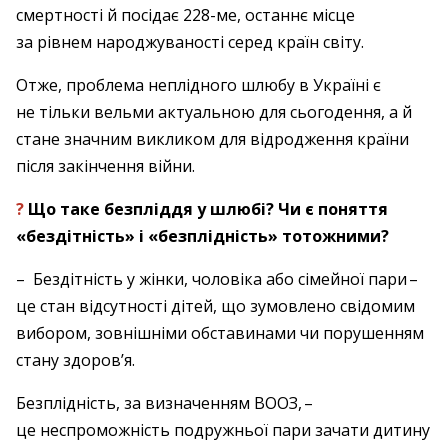
смертності й посідає ­228-ме, останнє місце
за рівнем народжуваності серед країн світу.
Отже, проблема неплідного шлюбу в Україні є
не тільки вельми актуальною для сьогодення, а й
стане значним викликом для відродження країни
після закінчення війни.
?
Що таке безпліддя у шлюбі? Чи є ­поняття
«бездітність» і «безплідність» ­тотожними?
– Бездітність у жінки, чоловіка або сімейної пари – ​
це стан відсутності дітей, що зумовлено свідомим
вибором, зовнішніми обставинами чи порушенням
стану здоров’я.
Безплідність, за визначенням ВООЗ, – ​
це неспроможність подружньої пари зачати дитину