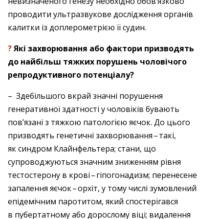
невизначеного генезу необхідно обов’язково
проводити ультразвукове дослідження органів
калитки із доплерометрією її судин.
?
Які захворювання або фактори призводять
до найбільш тяжких порушень чоловічого
репродуктивного потенціалу?
– Здебільшого вкрай значні порушення
генеративної здатності у чоловіків бувають
пов’язані з тяжкою патологією яєчок. До цього
призводять генетичні захворювання – ​такі,
як синдром Клайн­фельтера; стани, що
супроводжуються значним зниженням рівня
тестостерону в крові – ​гіпогонадизм; перенесене
запалення ­яєчок – ​орхіт, у тому числі зумовлений
епідемічним паротитом, який спостерігався
в пубертатному або дорослому віці; видалення