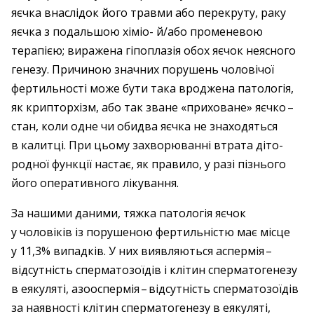
яєчка внаслідок його травми або перекруту, раку
яєчка з подальшою хіміо- й/або променевою
терапією; виражена гіпоплазія обох яєчок неясного
генезу. Причиною значних порушень чоловічої
фертильності може бути така вроджена патологія,
як крипторхізм, або так зване «приховане» яєчко – ​
стан, коли одне чи обидва яєчка не знаходяться
в калитці. При цьому захворюванні втрата діто­
родної функції настає, як правило, у разі пізнього
його оперативного ­лікування.
За нашими даними, тяжка патологія ­яєчок
у чоловіків із порушеною фертильністю має місце
у 11,3% випадків. У них виявляються аспермія – ​
відсутність сперма­тозоїдів і клітин сперматогенезу
в еякуляті, азооспермія – ​відсутність сперматозоїдів
за наявності клітин сперматогенезу в еякуляті,