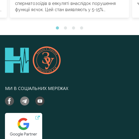
сперматозоїдів в еякуляті внаслідок порушення
ї
функції яєчок. Цей стан виявляють у 5-15%
чоловіків, які...
МИ В СОЦІАЛЬНИХ МЕРЕЖАХ