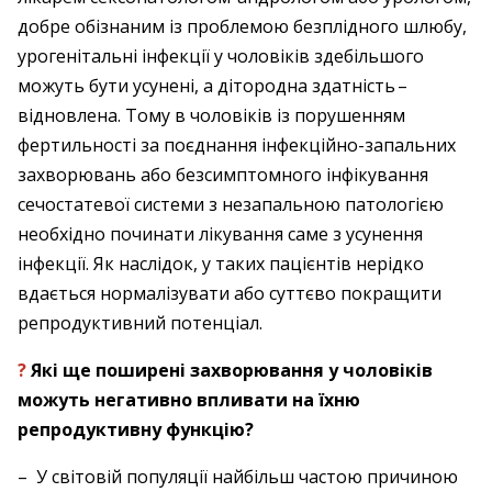
добре обізнаним із проблемою безплідного шлюбу,
урогенітальні інфекції у чоловіків здебіль­шого
можуть бути усунені, а дітородна здатність – ​
відновлена. Тому в чоловіків із порушенням
фертильності за поєднання інфекційно-запальних
захворювань або безсимптомного інфікування
сечо­статевої системи з незапальною патологією
необхідно починати лікування саме з усунення
інфекції. Як наслідок, у таких пацієнтів нерідко
вдається нормалізувати або суттєво покращити
репродуктивний ­потенціал.
?
Які ще поширені захворювання у чоловіків
можуть негативно впливати на їхню
репродуктивну функцію?
– У світовій популяції найбільш частою причиною