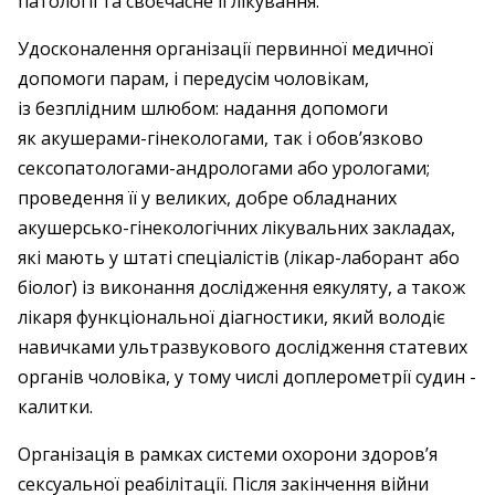
патології та своєчасне її лікування.
Удосконалення організації первинної медичної
допомоги парам, і передусім чоловікам,
із безплідним шлюбом: надання допомоги
як акушерами-­гінекологами, так і обов’язково
сексопатологами-
андрологами або урологами;
проведення її у великих, добре обладнаних
акушерсько-­гінекологічних лікувальних закладах,
які мають у штаті спеціалістів (лікар-лаборант або
біолог) із виконання дослідження ­еякуляту, а також
лікаря функціональної діагностики, який володіє
навичками ультра­звукового дослідження статевих
органів чоловіка, у тому числі доплерометрії судин ­
калитки.
Організація в рамках системи охорони здоров’я
сексуальної реабілітації. Після закінчення війни