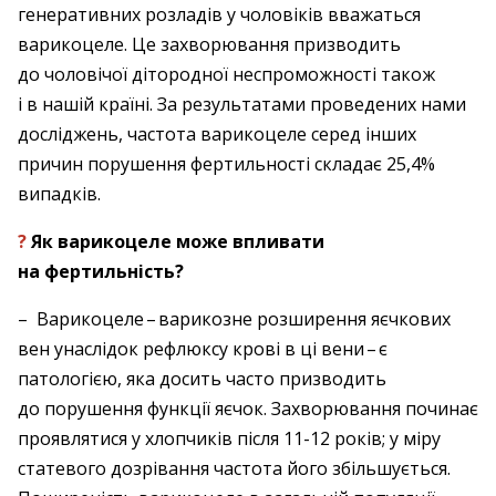
генеративних розладів у чоловіків вважаться
варикоцеле. Це захворювання призводить
до чоловічої дітородної неспроможності також
і в нашій країні. За результатами проведених нами
досліджень, частота варикоцеле серед інших
причин порушення фертильності складає 25,4%
випадків.
?
Як варикоцеле може впливати
на фертильність?
– Варикоцеле – ​варикозне розширення яєчкових
вен унаслідок рефлюксу крові в ці вени – ​є
патологією, яка досить часто призводить
до порушення функції яєчок. Захворювання починає
проявлятися у хлопчиків після 11-12 років; у міру
статевого дозрівання частота його збільшується.