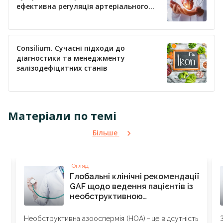
ефективна регуляція артеріального
тиску
Consilium. Сучасні підходи до
діагностики та менеджменту
залізодефіцитних станів
Матеріали по темі
Більше
Огляд
Глобальні клінічні рекомендації
GAF щодо ведення пацієнтів із
необструктивною
азооспермією: від
суперечностей до консенсусу
Необструктивна азооспермія (НOA) – ​це відсутність