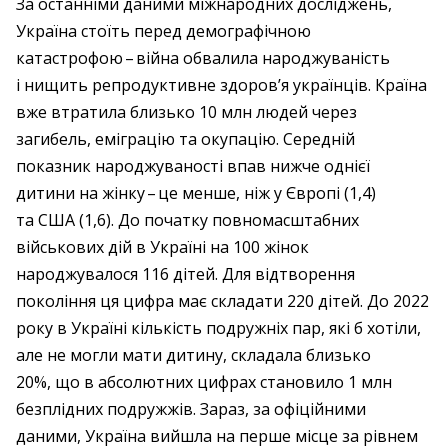
За останніми даними міжнародних досліджень,
Україна стоїть перед демографічною
катастрофою – ​війна обвалила народжуваність
і нищить репродуктивне здоров’я українців. Країна
вже втратила близько 10 млн людей через
загибель, еміграцію та окупацію. Середній
показник народжуваності впав нижче однієї
дитини на жінку – ​це менше, ніж у Європі (1,4)
та США (1,6). До початку повномасштабних
військових дій в Україні на 100 жінок
народжувалося 116 дітей. Для відтворення
покоління ця цифра має складати 220 дітей. До 2022
року в Україні кількість подружніх пар, які б хотіли,
але не могли мати дитину, складала близько
20%, що в абсолютних цифрах становило 1 млн
безплідних подружжів. Зараз, за офіційними
даними, Україна вийшла на перше місце за рівнем