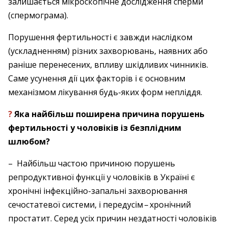
залишається мікроскопічне дослідження сперми
(спермо­грама).
Порушення фертильності є завжди наслідком
(ускладненням) різних захворювань, наявних або
раніше перенесених, впливу шкідливих чинників.
Саме усунення дії цих факторів і є основним
механізмом лікування будь-яких форм непліддя.
?
Яка найбільш поширена причина порушень
фертильності у чоловіків із безплідним
шлюбом?
– Найбільш частою причиною порушень
репродуктивної функції у чоловіків в Україні є
хронічні інфекційно-запальні захворювання
сечостатевої системи, і перед­усім – ​хронічний
простатит. Серед усіх причин нездатності чоловіків