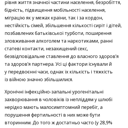
рівня життя значної частини населення, безробіття,
бідність, підвищення мобільності населення,
міграцію як у межах країни, так і за кордон,
нестійкість сімей, збільшення кількості сиріт і дітей,
позбавлених батьківської турботи, поширення
зловживання алкоголем та наркотиками, ранні
статеві контакти, незахищений секс,
безвідповідальне ставлення до власного здоров’я
та здоров’я партнера. Усі ці фактори існували й
у передвоєнні часи, однак їх кількість і тяжкість
із війною значно збільшилися.
Хронічні інфекційно-запальні урогенітальні
захворювання в чоловіків із непліддям у шлюбі
нерідко мають малосимптомний перебіг, а
порушення фертильності в них може бути
вторинним. До того ж достатньо часто (у 28,9%