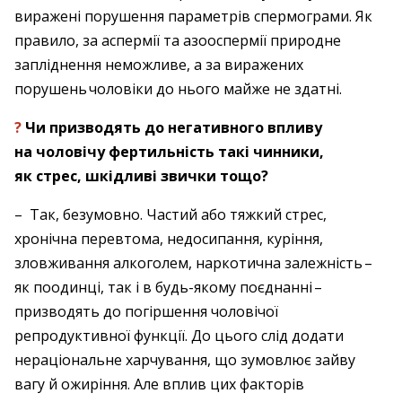
виражені порушення параметрів спермо­грами. Як
правило, за аспермії та азоо­спермії природне
запліднення неможливе, а за виражених
порушень чоловіки до нього майже не здатні.
?
Чи призводять до негативного впливу
на чоловічу фертильність такі чинники,
як стрес, шкідливі звички тощо?
– Так, безумовно. Частий або тяжкий стрес,
хронічна перевтома, недосипання, куріння,
зловживання алкоголем, нарко­тична залежність – ​
як поодинці, так і в будь-якому поєднанні – ​
призводять до погіршення чоловічої
репродуктивної функції. До цього слід додати
нераціональне харчування, що зумовлює зайву
вагу й ожиріння. Але вплив цих факторів