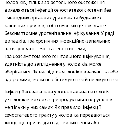
чоловіків) тільки за ретельного обстеження
виявляються інфекції сечостатевої системи без
очевидних органних уражень та будь-яких
клінічних проявів, тобто має місце так зване
безсимптомне урогенітальне інфікування. У ряді
випадків, і за хронічних інфекційно-­запальних
захворювань сечо­статевої системи,
і за безсимптомного гені­тального інфікування,
здатність до запліднення у чоловіків може
зберігатися. Як наслідок – ​чоловіки вважають себе
здоровими, вони не обстежуються й не лікуються.
Інфекційно-запальна урогенітальна патологія
у чоловіків викликає репродуктивні порушення
не тільки у них самих. Як правило, інфекції
сечостатевого тракту у чоловіка передаються
жінці, що призводить до виникнення або