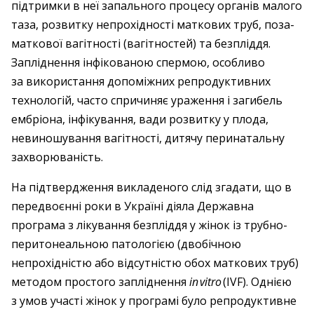
підтримки в неї запального процесу органів малого
таза, розвитку непрохідності маткових труб, поза­
маткової вагітності (вагітностей) та безпліддя.
Запліднення інфікованою спермою, особливо
за використання допоміжних репродуктивних
технологій, часто спричиняє ураження і загибель
ембріона, інфікування, вади розвитку у плода,
невиношування вагітності, дитячу перинатальну
захворюваність.
На підтвердження викладеного слід згадати, що в
передвоєнні роки в Україні діяла Державна
програма з лікування безпліддя у жінок із трубно-
перитонеальною патологією (двобічною
непрохідністю або відсутністю обох маткових труб)
методом простого запліднення
in vitro
(IVF). ­Однією
з умов участі жінок у програмі було репродуктивне