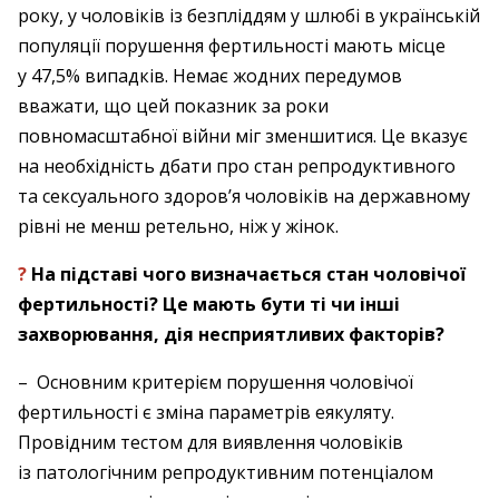
року, у чоловіків із безпліддям у шлюбі в українській
популяції порушення фертильності мають місце
у 47,5% випадків. Немає жодних перед­умов
вважати, що цей показник за роки
повномасштабної війни міг зменшитися. Це вказує
на необхідність дбати про стан репродуктивного
та сексуального здоров’я чоловіків на державному
рівні не менш ретельно, ніж у жінок.
?
На підставі чого визначається стан чоловічої
фертильності? Це мають бути ті чи інші
захворювання, дія несприятливих факторів?
– Основним критерієм порушення чоловічої
фертильності є зміна параметрів еякуляту.
Провідним тестом для виявлення чоловіків
із патологічним репродуктивним потенціалом