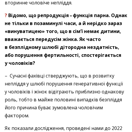
вторинне чоловіче непліддя.
?
Відомо, що репродукція – ​функція парна. Однак
не тільки в позаминулі часи, а й нерідко зараз
«винуватицею» того, що в сім’ї немає дитини,
вважається передусім жінка. Як часто
в безплідному шлюбі дітородна нездатність,
або порушення фертильності, спостерігається
у чоловіків?
– Сучасні фахівці стверджують, що в розвитку
непліддя у шлюбі порушення генеративної функції
у чоловіків і жінок відіграють приблизно однакову
роль, тобто в майже половині випадків безпліддя
його причина буває зумовлена чоловічим
фактором.
Як показали дослідження, проведені нами до 2022