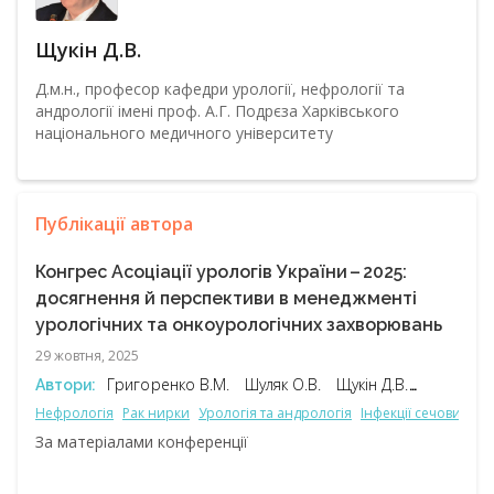
Щукін Д.В.
Д.м.н., професор кафедри урології, нефрології та
андрології імені проф. А.Г. Подрєза Харківського
національного медичного університету
Публікації автора
Конгрес Асоціації урологів України – ​2025:
досягнення й перспективи в менеджменті
урологічних та онкоурологічних захворювань
29 жовтня, 2025
Григоренко В.М.
Шуляк О.В.
Щукін Д.В.
Автори:
Поляков В.О.
Нефрологія
Рак нирки
Урологія та андрологія
Інфекції сечовивідн
За матеріалами конференції