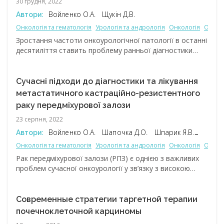
30 грудня, 2022
Войленко О.А.
Щукін Д.В.
Автори:
Онкологія та гематологія
Урологія та андрологія
Онкологія
Онкоу
Зростання частоти онкоурологічної патології в останні
десятиліття ставить проблему ранньої діагностики
та раціонального лікування хворих цього профілю
в один ряд із найважливішими проблемами сучасної
медицини. Одне з найбільш актуальних питань
Сучасні підходи до діагностики та лікування
онкоурології – рак передміхурової залози (РПЗ), який є
метастатичного кастраційно-резистентного
найпоширенішим типом раку у чоловіків (частота сягає
раку передміхурової залози
25%). Незважаючи на значне удосконалення
23 серпня, 2022
алгоритмів діагностики та лікування РПЗ, досі
не вирішена проблема його несвоєчасного виявлення,
Войленко О.А.
Шапочка Д.О.
Шпарик Я.В.
Автори:
що призводить до діагностики захворювання на пізніх
Щукін Д.В.
Онкологія та гематологія
Урологія та андрологія
Онкологія
Онкоу
стадіях, при яких варіанти й можливості лікування
Рак передміхурової залози (РПЗ) є однією з важливих
обмежені.
проблем сучасної онкоурології у зв’язку з високою
поширеністю серед чоловіків, що зумовлює потребу
пошуку нових ефективних схем терапії цього
захворювання. Останні досягнення в діагностиці
Современные стратегии таргетной терапии
та лікуванні РПЗ були представлені 23 червня
почечноклеточной карциномы
провідними вітчизняними фахівцями у рамках науково-