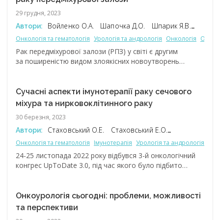
29 грудня, 2023
Войленко О.А.
Шапочка Д.О.
Шпарик Я.В.
Автори:
Щукін Д.В.
Онкологія та гематологія
Урологія та андрологія
Онкологія
Онкоу
Рак передміхурової залози (РПЗ) у світі є другим
за поширеністю видом злоякісних новоутворень
у чоловіків (H. Sung et al., 2021). За даними
Національного канцер-реєстру за 2020-2021 рр., РПЗ є
третім за поширеністю у чоловіків. Станом на 2020 р.
Сучасні аспекти імунотерапії раку сечового
зареєстровано 6432 нових випадки захворювання
міхура та нирковоклітинного раку
та 3072 летальних випадки, спричинених
30 березня, 2023
прогресуванням РПЗ. Це свідчить про актуальність
проблеми РПЗ, яка широко обговорювалася у рамках
Стаховський О.Е.
Стаховський Е.О.
Автори:
науково-практичної конференції MOVEMBER-2023:
Щукін Д.В.
Онкологія та гематологія
Імунотерапія
Урологія та андрологія
Онк
«Новітні технології в лікуванні пухлин та захворювань
24-25 листопада 2022 року відбувся 3-й онкологічний
сечостатевої системи», що пройшла у гібридному
конгрес UpToDate 3.0, під час якого було підбито
форматі 10-11 листопада у м. Київ.
підсумки найважливіших досягнень року, що минув.
У рамках конгресу свої доповіді представили, зокрема,
провідні фахівці в галузі онкоурології.
Онкоурологія сьогодні: проблеми, можливості
та перспективи