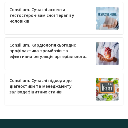
онкологической урологии Харьковской медицинской
академии последипломного образования Дмитрий
Consilium. Сучасні аспекти
Владимирович Щукин. Существует несколько
тестостерон-замісної терапії у
способов контроля почечной артерии при в
чоловіків
Consilium. Кардіологія сьогодні:
профілактика тромбозів та
ефективна регуляція артеріального
тиску
Consilium. Сучасні підходи до
діагностики та менеджменту
залізодефіцитних станів