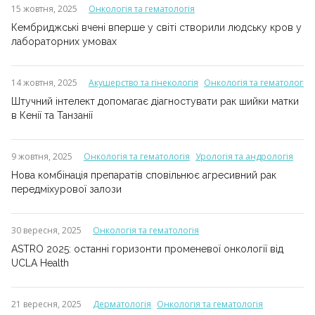
15 жовтня, 2025
Онкологія та гематологія
Кембриджські вчені вперше у світі створили людську кров у
лабораторних умовах
14 жовтня, 2025
Акушерство та гінекологія
Онкологія та гематологія
Штучний інтелект допомагає діагностувати рак шийки матки
в Кенії та Танзанії
9 жовтня, 2025
Онкологія та гематологія
Урологія та андрологія
Нова комбінація препаратів сповільнює агресивний рак
передміхурової залози
30 вересня, 2025
Онкологія та гематологія
ASTRO 2025: останні горизонти променевої онкології від
UCLA Health
21 вересня, 2025
Дерматологія
Онкологія та гематологія