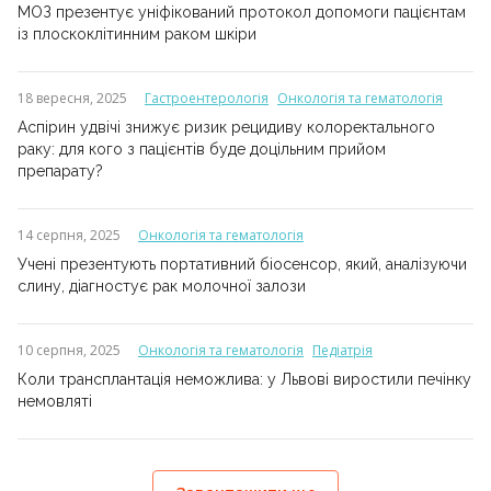
МОЗ презентує уніфікований протокол допомоги пацієнтам
із плоскоклітинним раком шкіри
18 вересня, 2025
Гастроентерологія
Онкологія та гематологія
Аспірин удвічі знижує ризик рецидиву колоректального
раку: для кого з пацієнтів буде доцільним прийом
препарату?
14 серпня, 2025
Онкологія та гематологія
Учені презентують портативний біосенсор, який, аналізуючи
слину, діагностує рак молочної залози
10 серпня, 2025
Онкологія та гематологія
Педіатрія
Коли трансплантація неможлива: у Львові виростили печінку
немовляті