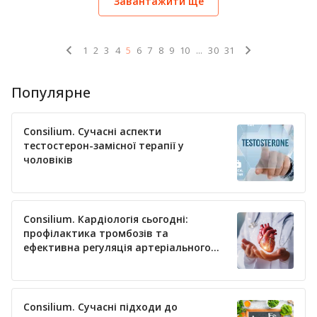
Завантажити ще
1
2
3
4
5
6
7
8
9
10
...
30
31
Популярне
Consilium. Сучасні аспекти
тестостерон-замісної терапії у
чоловіків
Consilium. Кардіологія сьогодні:
профілактика тромбозів та
ефективна регуляція артеріального
тиску
Consilium. Сучасні підходи до