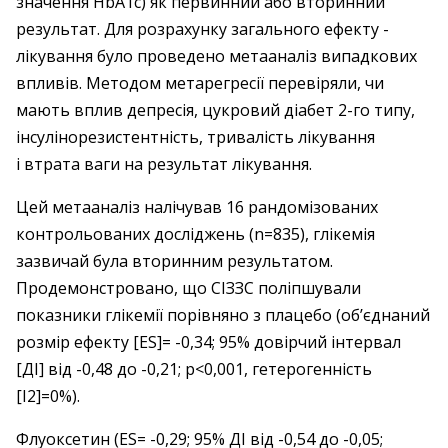
значення HbA1c) як первинний або вторинний
результат. Для розрахунку загального ефекту ­
лікування було проведено метааналіз випадкових
впливів. Методом метарегресії перевіряли, чи
мають вплив депресія, цукровий діабет 2-го типу,
інсулінорезистентність, тривалість лікування
і втрата ваги на результат лікування.
Цей метааналіз налічував 16 рандомізованих
контро­льованих досліджень (n=835), глікемія
зазвичай була вторинним результатом.
Продемонстровано, що СІЗЗС ­поліпшували
показники глікемії порівняно з плацебо (об’єднаний
розмір ефекту [ES]= -0,34; 95% довірчий інтервал
[ДІ] від -0,48 до -0,21; p<0,001, гетерогенність
[I2]=0%).
Флуоксетин (ES= -0,29; 95% ДІ від -0,54 до -0,05;