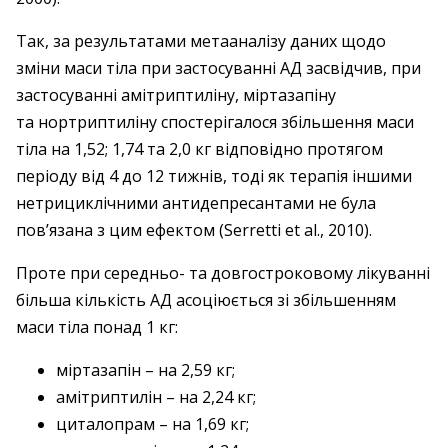
Так, за результатами метааналізу даних щодо
зміни маси тіла при застосуванні АД засвідчив, при
застосуванні амітриптиліну, міртазапіну
та нортриптиліну спостерігалося збільшення маси
тіла на 1,52; 1,74 та 2,0 кг відповідно протягом
періоду від 4 до 12 тижнів, тоді як тера­пія іншими
нетрициклічними ­антидепресантами не була
пов’язана з цим ефектом (Serretti et al., 2010).
Проте при середньо- та довгостроковому лікуванні
більша кількість АД асоціюється зі збільшенням
маси тіла понад 1 кг:
міртазапін – ​на 2,59 кг;
амітриптилін – ​на 2,24 кг;
циталопрам – ​на 1,69 кг;