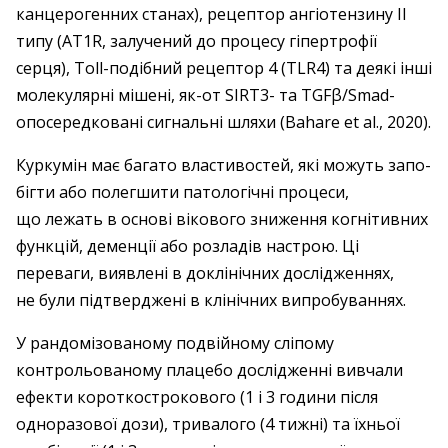
канцерогенних ­станах), рецептор ангіотензину II
типу (AT1R, залучений до процесу гіпертрофії
серця), Toll-подібний рецептор 4 (TLR4) та деякі інші
молекулярні мішені, як-от SIRT3- та TGFβ/Smad-
опосередковані сигнальні шляхи (Bahare et al., 2020).
Куркумін має багато властивостей, які можуть запо­
бігти або полегшити патологічні процеси,
що лежать в основі вікового зниження когнітивних
функцій, деменції або розладів настрою. Ці
переваги, виявлені в доклінічних дослідженнях,
не були підтверджені в клінічних випробуваннях.
У рандомізованому подвійному сліпому
контрольованому плацебо дослідженні вивчали
ефекти короткострокового (1 і 3 години після
одноразової дози), тривалого (4 тижні) та їхньої