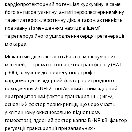
кардіопротекторний потенціал куркуміну, а саме
його антикоагулянтну, антигіперхолестеринемічну
та антиатеросклеротичну дію, а також активність,
пов’язану зі зменшенням наслідків ішемії
та реперфузійного ушкодження серця і регенерації
міокарда.
Механізми дії включають багато молекулярних
міше­ней, зокрема гістон-ацетилтрансферазу (HAT-
p300), залучену до процесу гіпертрофії
кардіоміоцитів; ядерний фактор еритроїдного
походження 2 (NFE2), пов’язаний із ним ядерний
еритроцитарний фактор транскрипції 2 (NrF2,
основний фактор транс­крипції, що бере участь
у клітинному окиснювально-­відновному ­
гомеостазі), ядерний фактор каппа B (NF-κB, фактор
регуляції транскрипції при ­запальних /