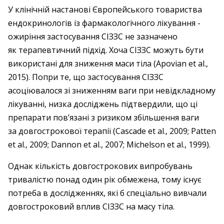
У клінічній настанові Європейського товариства
ендо­кринологів із фармакологічного лікування ­
ожиріння застосування СІЗЗС не зазначено
як терапевтичний підхід. Хоча СІЗЗС можуть бути
використані для зниження маси тіла (Apovian et al.,
2015). Попри те, що застосування ­СІЗЗС
асоціювалося зі зниженням ваги при невідкладному
лікуванні, низка досліджень підтвердили, що ці
препарати пов’язані з ризиком збільшення ваги
за довгострокової терапії (Cascade et al., 2009; Patten
et al., 2009; Dannon et al., 2007; Michelson et al., 1999).
Однак кількість довгострокових випробувань
тривалістю понад один рік обмежена, тому існує
потреба в дослідженнях, які б спеціально вивчали
довгостроковий вплив СІЗЗС на масу тіла.