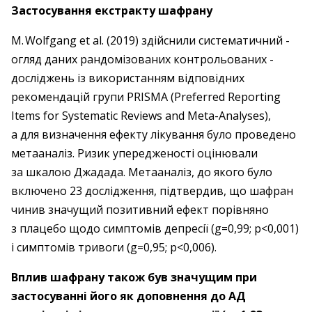
Застосування екстракту шафрану
M. Wolfgang et al. (2019) здійснили ­систематичний ­
огляд даних рандомізованих контрольованих ­
досліджень із використанням відповідних
рекомендацій групи PRISMA (Preferred Reporting
Items for Systematic Reviews and Meta-Analyses),
а для визначення ефекту ліку­вання було проведено
метааналіз. Ризик уперед­женості оцінювали
за шкалою Джадада. Метааналіз, до якого було
включено 23 дослідження, підтвердив, що шафран
чинив значущий позитивний ефект порівняно
з плацебо щодо симптомів депресії (g=0,99; p<0,001)
і симптомів тривоги (g=0,95; p<0,006).
Вплив шафрану також був значущим при
застосуванні його як доповнення до АД