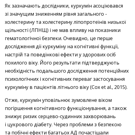
Як зазначають дослідники, куркумін асоціювався
зі значущим зниженням рівня загального ­
холестерину та холестерину ліпопротеїнів низької
щільності (ЛПНЩ) і не мав впливу на показники
гематологічної безпеки. Очевидно, це перше
дослідження дії куркуміну на когнітивні функції,
настрій та поведінкові ефекти у здорових осіб
похилого віку. Його результати підтверджують
необхідність подальшого дослідження потенцій­них
психологічних і когнітивних переваг застосування
куркуміну в пацієнтів літнього віку (Cox et al., 2015).
Отже, куркумін уповільнює зумовлене віком
погіршення когнітивного функціонування, а також
знижує ризик серцево-судинних захворювань
і цукрового діа­бету. Через проблеми з безпекою
та побічні ефекти багатьох АД почастішали