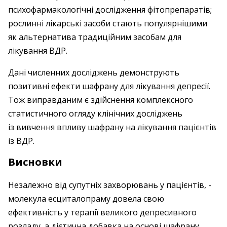
психофармакологічні ­дослідження фітопрепаратів;
рослинні лікарські засоби стають популярнішими
як альтернатива традиційним засобам для
лікування ВДР.
Дані численних досліджень демонструють
позитивні ефекти шафрану для лікування депресії.
Тож виправданим є здійснення комплексного
статистичного ­огляду клінічних досліджень
із вивчення впливу шафрану на лікування пацієнтів
із ВДР.
Висновки
Незалежно від супутніх захворювань у пацієнтів, ­
молекула есциталопраму довела свою
ефективність у тера­пії великого депресивного
розладу, а ­дієтична добавка на основі шафрану