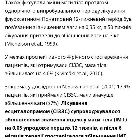
Також фіксували зміни маси тіла протягом
однорічного випробувального періоду лікування
флуоксетином. Початковий 12-тижневий період був
пов’язаний зі зниженням ваги на 0,35 кг, а 50 тижнів
лікування призвели до збільшення ваги на 3 кг
(Michelson et al., 1999).
У межах проспективного 4-річного спостереження
пацієнтів, які отримували СІЗЗС, маса тіла
збільшилася на 4,6% (Kivimäki et al., 2010).
Зокрема, у дослідженні N. Sussman et al. (2001) 17,9%
пацієнтів, які приймали СІЗЗС, мали значуще
збільшення ваги (≥7%).
Лікування
есциталопрамом (­СІЗЗС) супроводжувалося
збільшенням значення індексу маси тіла (ІМТ)
на 0,05 упродовж перших 12 тижнів, а ­після 6
місяців терапії спостерігалося збільшення ІМТ