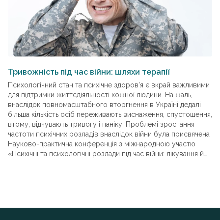
Тривожність під час війни: шляхи терапії
П
і
Психологічний стан та психічне здоров’я є вкрай важливими
для підтримки життєдіяльності кожної людини. На жаль,
Пр
внаслідок повномасштабного вторгнення в Україні дедалі
зр
більша кількість осіб переживають виснаження, спустошення,
вч
втому, відчувають тривогу і паніку. Проблемі зростання
за
частоти психічних розладів внаслідок війни була присвячена
то
Науково-практична конференція з міжнародною участю
до
«Психічні та психологічні розлади під час війни: лікування й
У 
реабілітація», яка відбулася 24‑25 травня 2023 р. в онлайн-
пе
режимі.
Ук