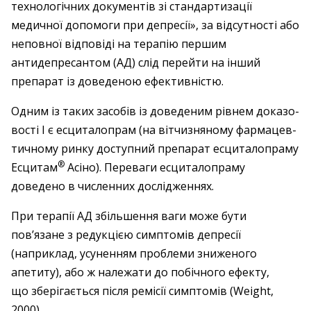
технологічних документів зі стандартизації
медичної допомоги при депресії», за відсутності або
неповної відповіді на терапію першим
антидепресантом (АД) слід перейти на інший
препарат із доведеною ефективністю.
Одним із таких засобів із доведеним рівнем доказо­
вості I є есциталопрам (на вітчизняному фармацев­
тичному ринку доступний препарат есциталопраму
®
Есцитам
Асіно). Переваги есциталопраму
доведено в численних дослідженнях.
При терапії АД збільшення ваги може бути
пов’язане з редукцією симптомів депресії
(наприклад, усуненням проблеми зниженого
апетиту), або ж належати до побічного ефекту,
що зберігається після ремісії симптомів (Weight,
2000).