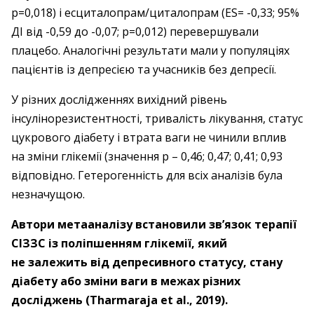
p=0,018) і есциталопрам/циталопрам (ES= -0,33; 95%
ДІ від -0,59 до -0,07; p=0,012) перевершували
плацебо. Аналогічні результати мали у популяціях
пацієнтів із депресією та учасників без депресії.
У різних дослідженнях вихідний рівень
інсулінорезистентності, тривалість лікування, статус
цукрового діабету і втрата ваги не чинили вплив
на зміни глікемії (значення p – ​0,46; 0,47; 0,41; 0,93
відповідно. Гетерогенність для всіх аналізів була
незначущою.
Автори метааналізу встановили зв’язок тера­пії
­СІЗЗС із поліпшенням глікемії, який
не залежить від депресивного статусу, стану
діабету або зміни ваги в межах різних
досліджень (Tharmaraja et al., 2019).