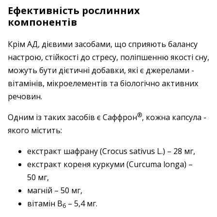
Ефективність рослинних
компонентів
Крім АД, дієвими засобами, що сприяють балансу
настрою, стійкості до стресу, поліпшенню якості сну,
­можуть бути дієтичні добавки, які є джерелами ­
вітамінів, мікроелементів та біологічно активних
речовин.
®
Одним із таких засобів є Саффрон
, кожна капсула ­
якого містить:
екстракт шафрану (Crocus sativus L.) – 28 мг,
екстракт кореня куркуми (Curcuma longa) –
50 мг,
магній – 50 мг,
вітамін В
– 5,4 мг.
6