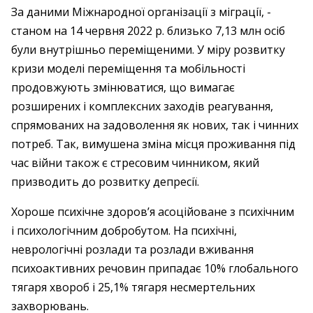
За даними Міжнародної організації з міграції, ­
станом на 14 червня 2022 р. близько 7,13 млн осіб
були внут­рішньо переміщеними. У міру розвитку
кризи моделі переміщення та мобільності
продовжують змінюватися, що вимагає
розширених і комплексних заходів реагування,
спрямованих на задоволення як ­нових, так і чинних
потреб. Так, вимушена зміна місця проживання під
час війни також є стресовим чинником, який
призводить до розвитку депресії.
Хороше психічне здоров’я асоційоване з психічним
і психологічним добробутом. На психічні,
неврологічні розлади та розлади вживання
психоактивних речовин припадає 10% глобального
тягаря хвороб і 25,1% тягаря несмертельних
захворювань.