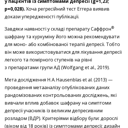
у пацієнтів із симптомами депресії (g=1,23;
p=0,028).
Хоча регресійний тест ­Еггера виявив
докази упередженості публікації.
®
Завдяки наявності у складі препарату Саффрон
шафрану та куркуміну його можна рекомендувати
для моно- або комбінованої терапії депресії. Тобто
він може використовуватися для лікування депресії
легкого та помірного ступенів на рівні
з препаратами групи АД (Wolfgang et al., 2019).
Мета дослідження H. A. Hausenblas et al. (2013) —
проведення метааналізу опублікованих даних
рандомізованих контрольованих досліджень, які
вивчали вплив добавок шафрану на симптоми
депресії учасників із великим депресивним
розладом (ВДР). Критеріями відбору були: ​дорослі
(віком від 18 років) із ­симптомами депресії; дизайн