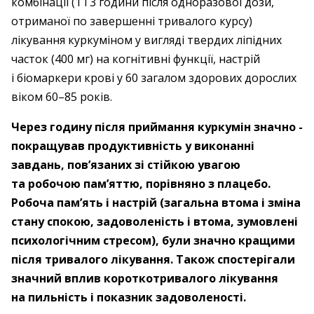
комбінації (1 і 3 години після одноразової дози,
отриманої по завершенні тривалого курсу)
лікування куркуміном у вигляді твердих ліпідних
часток (400 мг) на когнітивні функції, настрій
і біомаркери крові у 60 загалом здорових дорослих
віком 60–85 років.
Через ­годину після приймання куркумін ­значно ­
покращував продуктивність у виконанні
завдань, пов’язаних зі стійкою увагою
та робочою пам’яттю, ­порівняно з плацебо.
Робоча пам’ять і настрій (­загальна втома і зміна
стану спокою, задоволеність і втома, зумов­лені
психологічним стресом), були значно кращими
після тривалого ­лікування. Також спостерігали
знач­ний вплив коротко­тривалого лікування
на пильність і показ­ник задоволеності.