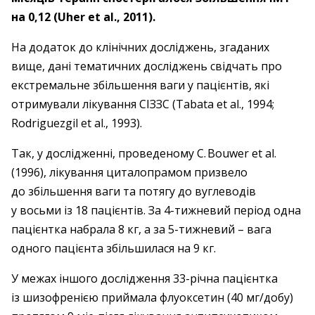
на 0,12 (Uher et al., 2011).
На додаток до клінічних досліджень, згаданих
вище, дані тематичних досліджень свідчать про
екстремальне збільшення ваги у пацієнтів, які
отримували лікування СІЗЗС (Tabata et al., 1994;
Rodriguezgil et al., 1993).
Так, у дослідженні, проведеному C. Bouwer et al.
(1996), лікування циталопрамом призвело
до збільшення ваги та потягу до вуглеводів
у восьми із 18 пацієнтів. За 4-тижневий період одна
пацієнтка набрала 8 кг, а за 5-тижневий – ​вага
одного пацієнта збільшилася на 9 кг.
У межах іншого дослідження 33-річна пацієнтка
із шизофренією приймала флуоксетин (40 мг/добу)