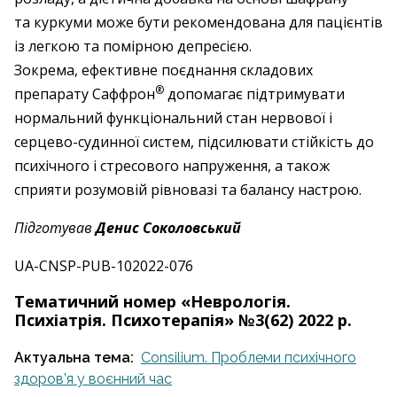
та куркуми може бути ­рекомендована для пацієнтів
із легкою та помірною депресією.
Зокрема, ефективне поєднання складових
®
препарату Саффрон
допомагає підтримувати
нормальний функціо­нальний стан нервової і
серцево-судинної систем, підсилювати стійкість до
психічного і стресового напру­ження, а також
сприяти розумовій рівновазі та ­балансу настрою.
Підготував
Денис Соколовський
UA-CNSP-PUB-102022-076
Тематичний номер «Неврологія.
Психіатрія. Психотерапія» №3(62) 2022 р.
Актуальна тема:
Consilium. Проблеми психічного
здоров’я у воєнний час