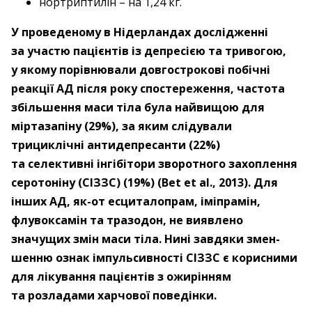
нортриптилін – на 1,24 кг.
У проведеному в Нідерландах дослідженні
за участю пацієнтів із депресією та тривогою,
у якому порівнювали довгострокові побічні
реакції АД після року спостереження, частота
збільшення маси тіла була найвищою для
міртазапіну (29%), за яким слідували
трициклічні антидепресанти (22%)
та селективні інгібітори зворотного захоплення
серотоніну (СІЗЗС) (19%) (Bet et al., 2013). Для
інших АД, як-от есциталопрам, іміпрамін,
флувоксамін та тразодон, не виявлено
значущих змін маси тіла. Нині ­завдяки змен­
шенню ознак імпульсивності СІЗЗС є корисними
для лікування паці­єнтів з ожирінням
та розладами харчової поведінки.