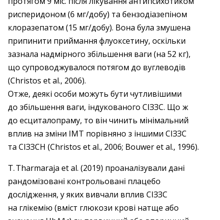
протягом 9 міс. після лікування антипсихотиком
рисперидоном (6 мг/добу) та бензодіазепіном
клоразепатом (15 мг/добу). Вона була змушена
припинити приймання флуоксетину, оскільки
зазнала надмірного збільшення ваги (на 52 кг),
що супроводжувалося потягом до вуглеводів
(Christos et al., 2006).
Отже, деякі особи можуть бути чутливішими
до збільшення ваги, індукованого СІЗЗС. Що ж
до есциталопраму, то він чинить мінімальний
вплив на зміни ІМТ порівняно з іншими СІЗЗС
та СІЗЗСН (Christos et al., 2006; Bouwer et al., 1996).
T. Tharmaraja et al. (2019) проаналізували дані
рандомізовані контрольовані плацебо
дослідження, у яких вивчали вплив СІЗЗС
на глікемію (вміст глюкози крові натще або