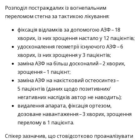
Розподіл постраждалих із вогнепальним
переломом стегна за тактикою лікування:
фіксація відламків за допомогою АЗФ – ​18
хворих, із них зрощення настало у 12 пацієнтів;
удосконалення геометрії існуючого АЗФ – ​6
хворих, із них зрощення у 3 пацієнтів;
заміна АЗФ на більш досконалий – ​2 хворих,
зрощення – ​1 пацієнт;
заміна АЗФ на накістковий остеосинтез – ​
5 пацієнтів (даних щодо позитивних/
негативних наслідків автор не наводить);
видалення апарата, фіксація ортезом,
дозоване навантаження – ​3 хворих, зрощення
перелому в 1 пацієнта.
Спікер зазначив, що стовідсотково проаналізувати