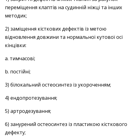
переміщення клаптів на судинній ніжці та інших
методик;
2) заміщення кісткових дефектів із метою
відновлення довжини та нормальної кутової осі
кінцівки:
a. тимчасові;
b. постійні;
3) білокальний остеосинтез із укороченням;
4) ендопротезування;
5) артродезування;
6) занурений остеосинтез із пластикою кісткового
дефекту;