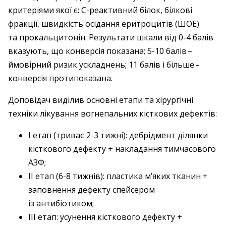
критеріями якої є: С-реактивний білок, білкові
фракції, швидкість осідання еритроцитів (ШОЕ)
та прокальцитонін. Результати шкали від 0-4 балів
вказують, що конверсія показана; 5-10 балів – ​
ймовір­ний ризик ускладнень; 11 балів і більше – ​
конверсія протипоказана.
Доповідач виділив основні етапи та хірургічні
техніки лікування вогнепальних кісткових дефектів:
І етап (триває 2-3 тижні): дебрідмент ділянки
кісткового дефекту + накладання тимчасового
АЗФ;
ІІ етап (6-8 тижнів): пластика м’яких тканин +
заповнення дефекту спейсером
із антибіотиком;
ІІІ етап: усунення кісткового дефекту +