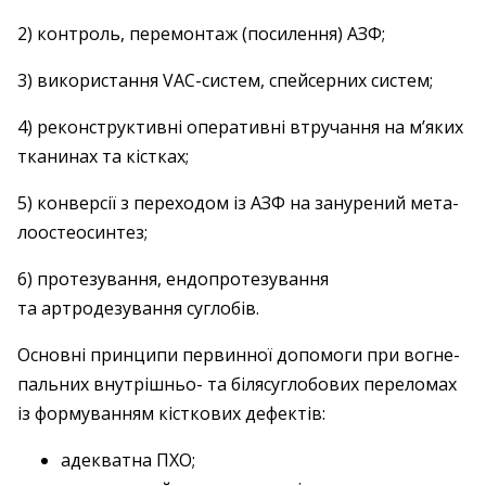
2) контроль, перемонтаж (посилення) АЗФ;
3) використання VAC-систем, спейсерних систем;
4) реконструктивні оперативні втручання на м’яких
тканинах та кістках;
5) конверсії з переходом із АЗФ на занурений мета­
лоостеосинтез;
6) протезування, ендопротезування
та артродезування суглобів.
Основні принципи первинної допомоги при вогне­
пальних внутрішньо- та білясуглобових переломах
із формуванням кісткових дефектів:
адекватна ПХО;