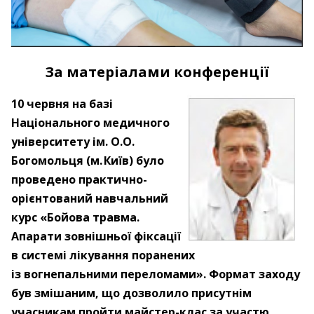
За матеріалами конференції
10 червня на базі
Національного медичного
університету ім. О.О.
Богомольця (м. Київ) було
проведено практично-
орієнтований навчальний
курс «Бойова травма.
Апарати зовнішньої фіксації
в системі лікування поранених
із вогнепальними переломами». Формат заходу
був змішаним, що дозволило присутнім
учасникам пройти майстер-клас за участю