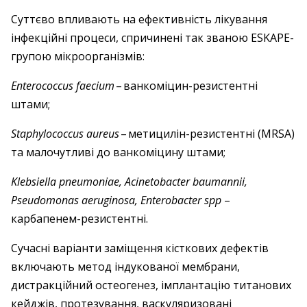
Суттєво впливають на ефективність лікування
інфекційні процеси, спричинені так званою ESKAPE-
групою мікроорганізмів:
Enterococсus faecium
– ​ванкоміцин-резистентні
штами;
Staphylococcus aureus
– ​метицилін-резистентні (MRSA)
та малочутливі до ванкоміцину штами;
Klebsiella pneumoniaе, Acinetobacter baumannii,
Pseudomonas aeruginosa, Enterobacter spp
–
карбапенем-­резистентні.
Сучасні варіанти заміщення кісткових дефектів
включають метод індукованої мембрани,
дистракційний остео­генез, імплантацію титанових
кейджів, протезування, васкуляризовані