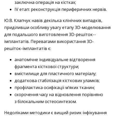
заключна операція на кістках;
IV етап: реконструкція периферичних нервів.
Ю.В. Клапчук навів декілька клінічних випадків,
приділивши особливу увагу етапу 3D-моде­лювання
для подальшого виготовлення 3D-решіток-­
імплантатів. Перевагами використання 3D-
решіток-­імплантатів є:
анатомічне індивідуальне відтворення
фрагмента кісткової структури;
вмістилище для пластичного матеріалу;
додаткова стабілізація кісткових уламків;
профілактика осифікації м’яких тканин;
скорочення часу на відновлення порівняно
з білокальним остеосинтезом.
Недоліками методики є вищий ризик інфікування