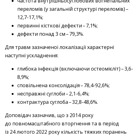
частота внутрішньосуглобових вогнепальних
переломів (у загальній структурі переломів) – ​
12,7-17,1%;
первинні кісткові дефекти – ​7,1%;
дефекти понад 3 см – ​79,3%.
Для травм зазначеної локалізації характерні
наступні ускладнення:
глибока інфекція (включаючи остеомієліт) – ​3,6-
8,9%;
сповільнена консолідація – ​78,4-92,6%;
несправжні суглоби – ​2,1-6,4%;
контрактура суглоба – ​32,8-48,6%.
Доповідач зазначив, що з 2014 року
до повномасштабного вторгнення та в період
із 24 лютого 2022 року кількість тяжких поранень