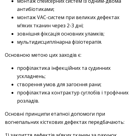
монтаж спейсерних систем із одним-двома
анти­біо­тиками;
монтаж VAC-систем при великих дефектах
м’яких тканин через 2-3 дні;
зовнішня фіксація основних уламків;
мультидисциплінарна фізіотерапія.
Основною метою цих заходів є:
профілактика інфекційних та судинних
ускладнень;
створення умов для загоєння рани;
профілактика контрактур суглобів і трофічних
розладів.
Основні принципи етапної допомоги при
вогнепальних кісткових дефектах передбачають:
1) закриття дефектів м’яких тканин за рахунок