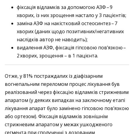
фіксація відламків за допомогою АЗФ – ​9
хворих, із них зрощення настало у 3 пацієнтів;
заміна АЗФ на накістковий остеосинтез – ​7
хворих (даних щодо позитивних/негативних
наслідків автор не наводить);
видалення АЗФ, фіксація гіпсовою пов’язкою – ​
2 хворих, зрощення – в 1 пацієнта.
Отже, у 81% постраждалих із діафізарним
вогнепальним переломом процес лікування був
реалізований через фіксацію відламків стрижневим
апаратом (у деяких випадках на заключному етапі
лікування апарат було замінено гіпсовою пов’язкою
або ортезом). Фіксація відламків зовнішнім
стрижневим апаратом у межах ушкодженого
сегмента при сполученні з дозованим