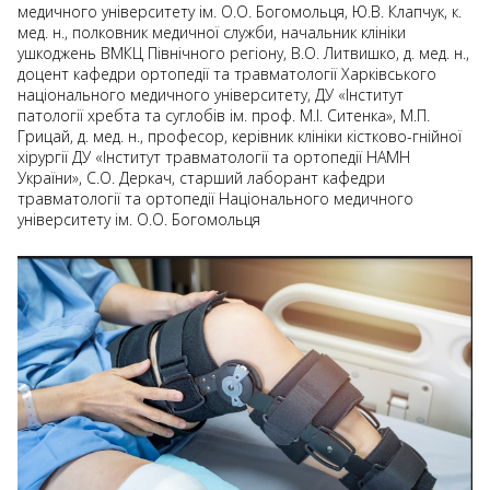
медичного університету ім. О.О. Богомольця, Ю.В. Клапчук, к.
мед. н., полковник медичної служби, начальник клініки
ушкоджень ВМКЦ Північного регіону, В.О. Литвишко, д. мед. н.,
доцент кафедри ортопедії та травматології Харківського
національного медичного університету, ДУ «Інститут
патології хребта та суглобів ім. проф. М.І. Ситенка», М.П.
Грицай, д. мед. н., професор, керівник клініки кістково-гнійної
хірургії ДУ «Інститут травматології та ортопедії НАМН
України», С.О. Деркач, старший лаборант кафедри
травматології та ортопедії Національного медичного
університету ім. О.О. Богомольця