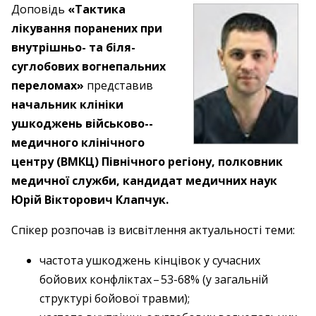
Доповідь
«Тактика
лікування поранених при
внутрішньо- та біля­
суглобових вогнепальних
переломах»
представив
начальник клініки
ушкоджень військово-­
медичного клінічного
центру (ВМКЦ) Північного регіону, полковник
медичної служби, кандидат медичних наук
Юрій Вікторович Клапчук.
Спікер розпочав із висвітлення актуальності теми:
частота ушкоджень кінцівок у сучасних
бойових конфліктах – ​53-68% (у загальній
структурі бойової травми);