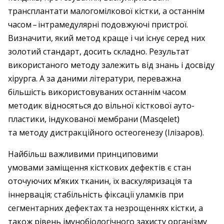
трансплантати малогомілкової кістки, а останнім
часом – ​інтрамедулярні подовжуючі пристрої.
Визначити, який метод краще і чи існує серед них
золотий стандарт, досить складно. Результат
використаного методу залежить від знань і досвіду
хірурга. А за даними літератури, переважна
більшість використовуваних останнім часом
методик відносяться до вільної кісткової ауто­
пластики, індукованої мембрани (Masqelet)
та методу дистракційного остеогенезу (Ілізаров).
Найбільш важливими принциповими
умовами заміщення кісткових дефектів є стан
оточуючих м’яких тканин, їх васкуляризація та
іннервація; стабільність фіксації уламків при
сегментарних дефектах та незрощеннях кістки, а
також рівень імунобіологічного захисту організму