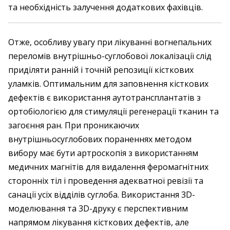
та необхідність залучення додаткових фахівців.
Отже, особливу увагу при лікуванні вогнепальних
переломів внутрішньо-суглобової локалізації слід
приділяти ранній і точній репозиції кісткових
уламків. Оптимальним для запов­нення кісткових
дефектів є використання ауто­трансплантатів з
ортобіологією для стимуляції регенерації тканин та
загоєння ран. При проникаючих
внутрішньосуглобових пораненнях методом
вибору має бути артроскопія з використанням
медичних магнітів для видалення феромагнітних
сторонніх тіл і проведення адекватної ревізії та
санації усіх відділів суглоба. Використання 3D-
моделювання та 3D-друку є перспективним
напрямом лікування кісткових дефектів, але