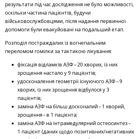
результати під час дослідження не було можливості,
оскільки частина пацієнтів, будучи
військовослужбовцями, після надання первинної
допомоги були евакуйовані на подальший етап.
Розподіл постраждалих із вогнепальним
переломом гомілки за тактикою лікування:
фіксація відламків АЗФ – ​20 хворих, із них
зрощення настало у 9 пацієнтів;
удосконалення геометрії існуючого АЗФ – ​9
хворих, із них зрощення відбулося у 3
пацієнтів;
заміна АЗФ на більш досконалий – ​1 хворий,
зрощення – ​в 1 пацієнта;
заміна АЗФ на інтрамедулярний остеосинтез – ​
1 пацієнт (даних щодо позитивних/негативних