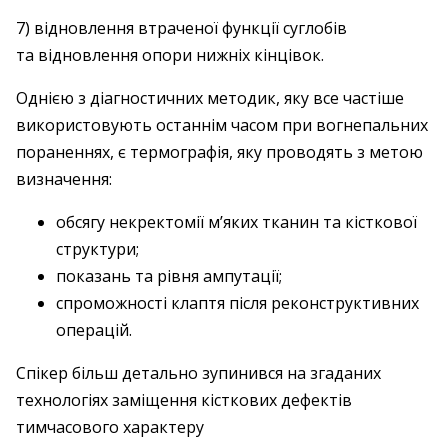
7) відновлення втраченої функції суглобів
та відновлення опори нижніх кінцівок.
Однією з діагностичних методик, яку все частіше
використовують останнім часом при вогнепальних
пораненнях, є термографія, яку проводять з метою
визначення:
обсягу некректомії м’яких тканин та кіст­кової
структури;
показань та рівня ампутації;
спроможності клаптя після реконструктивних
операцій.
Спікер більш детально зупинився на згаданих
технологіях заміщення кісткових дефектів
тимчасового характеру