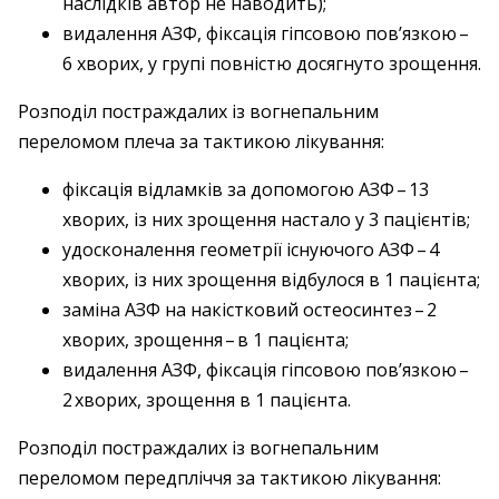
наслідків автор не наводить);
видалення АЗФ, фіксація гіпсовою пов’язкою – ​
6 хворих, у групі повністю досягнуто зрощення.
Розподіл постраждалих із вогнепальним
переломом плеча за тактикою лікування:
фіксація відламків за допомогою АЗФ – ​13
хворих, із них зрощення настало у 3 пацієнтів;
удосконалення геометрії існуючого АЗФ – ​4
хворих, із них зрощення відбулося в 1 пацієнта;
заміна АЗФ на накістковий остеосинтез – ​2
хворих, зрощення – ​в 1 пацієнта;
видалення АЗФ, фіксація гіпсовою пов’язкою – ​
2 хворих, зрощення в 1 пацієнта.
Розподіл постраждалих із вогнепальним
переломом передпліччя за тактикою лікування: