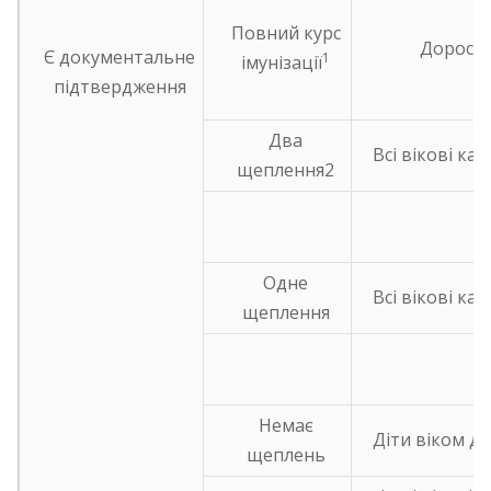
Повний курс
Дорослі
Є документальне
1
імунізації
підтвердження
Два
Всі вікові кат
щеплення2
Одне
Всі вікові кат
щеплення
Немає
Діти віком до
щеплень