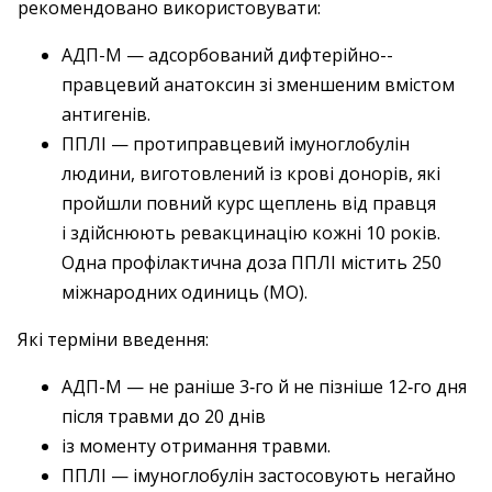
рекомендовано використовувати:
АДП-М — адсорбований дифтерійно-­
правцевий анатоксин зі зменшеним вмістом
антигенів.
ППЛІ — протиправцевий імуноглобулін
людини, виготовлений із крові донорів, які
пройшли повний курс щеплень від правця
і здійснюють ревакцинацію кожні 10 років.
Одна профілактична доза ППЛІ містить 250
міжнародних одиниць (МО).
Які терміни введення:
АДП-М — не раніше 3‑го й не пізніше 12‑го дня
після травми до 20 днів
із моменту отримання травми.
ППЛІ — імуноглобулін застосовують негайно