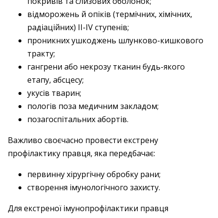
покривів та слизових оболонок;
відморожень й опіків (термічних, хімічних,
радіаційних) ІІ-ІV ступенів;
проникних ушкоджень шлунково-­кишкового
тракту;
гангрени або некрозу тканин будь-якого
етапу, абсцесу;
укусів тварин;
пологів поза медичним закладом;
позагоспітальних абортів.
Важливо своєчасно провести екстрену
профілактику правця, яка передбачає:
первинну хірургічну обробку рани;
створення імунологічного захисту.
Для екстреної імунопрофілактики правця