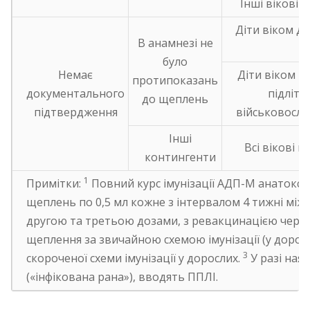
Інші вікові 
Діти віком до
В анамнезі не
було
Немає
Діти віком від
протипоказань
документального
підлітки
до щеплень
підтвердження
військовослу
Інші
Всі вікові г
контингенти
1
Примітки:
Повний курс імунізації АДП-М анатоксин
щеплень по 0,5 мл кожне з інтервалом 4 тижні між
другою та третьою дозами, з ревакцинацією через рі
щеплення за звичайною схемою імунізації (у доросл
3
скороченої схеми імунізації у дорослих.
У разі ная
(«інфікована рана»), вводять ППЛІ.