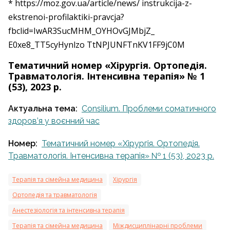
* https://moz.gov.ua/article/news/ instrukcija-z-
ekstrenoi-­profilaktiki-pravcja?
fbclid=IwAR3SucMHM_OYHOvGJMbjZ_
E0xe8_TT5cyHynlzo TtNPJUNFTnKV1FF9jC0M
Тематичний номер «Хірургія. Ортопедія.
Травматологія. Інтенсивна терапія» № 1
(53), 2023 р.
Актуальна тема:
Consilium. Проблеми соматичного
здоров’я у воєнний час
Номер:
Тематичний номер «Хірургія. Ортопедія.
Травматологія. Інтенсивна терапія» № 1 (53), 2023 р.
Терапія та сімейна медицина
Хірургія
Ортопедія та травматологія
Анестезіологія та інтенсивна терапія
Терапія та сімейна медицина
Міждисциплінарні проблеми