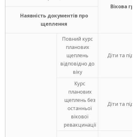
Вікова гр
Наявність документів про
щеплення
Повний курс
планових
щеплень
Діти та підл
відповідно до
віку
Курс
планових
щеплень без
Діти та підл
останньої
вікової
ревакцинації