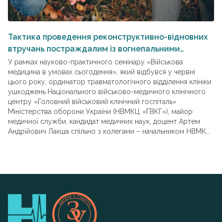
Тактика проведення реконструктивно-відновних
Деф
втручань постраждалим із вогнепальними
в
пораненнями верхніх кінцівок
У рамках науково-практичного семінару «Військова
У 
медицина в умовах сьогодення», який відбувся у червні
еп
цього року, ординатор травматологічного відділення клініки
у 
ушкоджень Національного військово-медичного клінічного
мі
центру «Головний військовий клінічний госпіталь»
тр
Міністерства оборони України (НВМКЦ «ГВКГ»), майор
пе
медичної служби, кандидат медичних наук, доцент Артем
мі
Андрійович Лакша спільно з колегами – начальником НВМКЦ
пр
«ГВКГ», генерал-майором медичної служби, доктором
ві
медичних наук, професором Анатолієм Петровичем
Казмірчуком, начальником клініки ушкоджень НВМКЦ «ГВКГ»,
головним травматологом Збройних сил України,
полковником медичної служби, доктором медичних наук,
професором Юрієм Олександровичем Ярмолюком
та лікарем ортопедом-травматологом НВМКЦ «ГВКГ»,
доктором медичних наук, професором Олександром
Володимировичем Борзих поділився досвідом надання