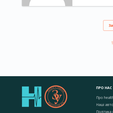
З
ПРО НАС
Про healt
Наші авт
Політика 