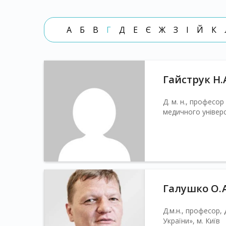
А
Б
В
Г
Д
Е
Є
Ж
З
І
Й
К
Гайструк Н.
Д. м. н., професо
медичного універс
Галушко О. А
Д.м.н., професор,
України», м. Київ