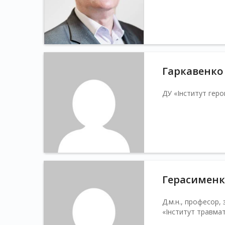
Гаркавенко 
ДУ «Інститут геро
Герасименко
Д.м.н., професор,
«Інститут травмат