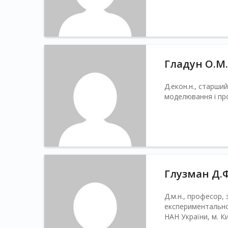
Гладун О.М.
Д.екон.н., старши
моделювання і пр
Глузман Д.Ф
Д.м.н., професор, 
експериментальної 
НАН України, м. К