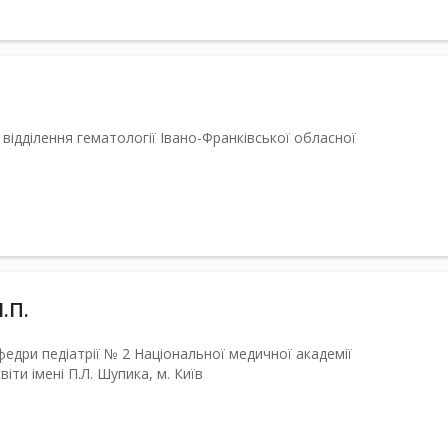
а відділення гематології Івано-Франківської обласної
.П.
афедри педіатрії № 2 Національної медичної академії
іти імені П.Л. Шупика, м. Київ