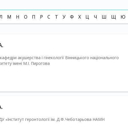
Л
М
Н
О
П
Р
С
Т
У
Ф
Х
Ц
Ч
Ш
Щ
Ю
А.
р кафедри акушерства і гінекології Вінницького національного
итету імені М.І. Пирогова
.
 ДУ «Інститут геронтології ім. Д. Ф. Чеботарьова НАМН