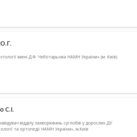
О.Г.
нтології імені Д.Ф. Чеботарьова НАМН України» (м. Київ)
 С.І.
 завідувач відділу захворювань суглобів у дорослих ДУ
ології та ортопедії НАМН України», м.Київ