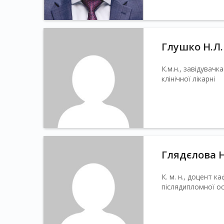
Глушко Н.Л.
К.м.н., завідувачк
клінічної лікарні
Глядєлова Н
К. м. н., доцент к
післядипломної осв