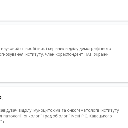
й науковий співробітник і керівник відділу демографічного
огнозування інституту, член-кореспондент НАН України
.
завідувач відділу імуноцитохімії та онкогематології Інституту
патології, онкології і радіобіології імені Р.Є. Кавецького
иїв