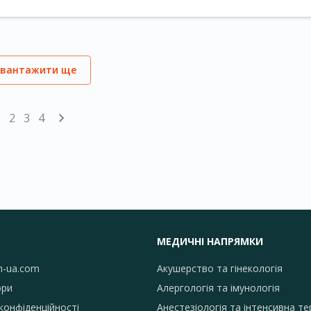
авантажити ще
1
2
3
4
МЕДИЧНІ НАПРЯМКИ
h-ua.com
Акушерство та гінекологія
ори
Алергологія та імунологія
конфіденційності
Анестезіологія та інтенсивна те