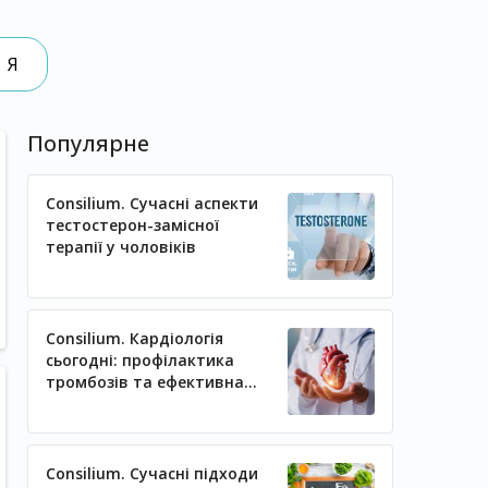
Я
Популярне
Consilium. Сучасні аспекти
тестостерон-замісної
терапії у чоловіків
Consilium. Кардіологія
сьогодні: профілактика
тромбозів та ефективна
регуляція артеріального
тиску
Consilium. Сучасні підходи