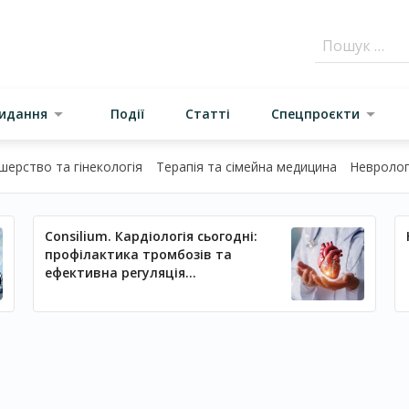
видання
Події
Статті
Спецпроєкти
шерство та гінекологія
Терапія та сімейна медицина
Неврологі
Consilium. Кардіологія сьогодні:
профілактика тромбозів та
ефективна регуляція
артеріального тиску