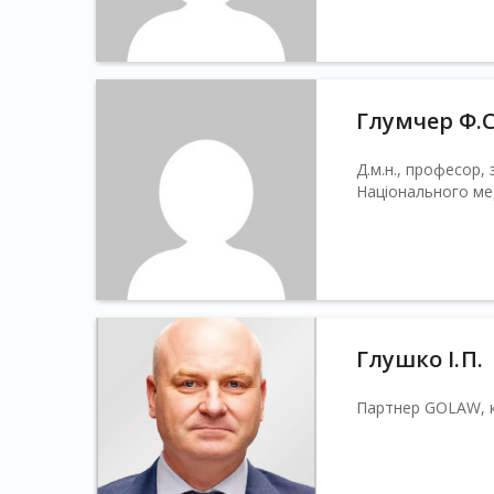
Глумчер Ф.С
Д.м.н., професор, 
Національного мед
Глушко І. П.
Партнер GOLAW, ке