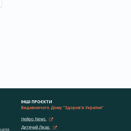
ІНШІ ПРОЄКТИ
Видавничого Дому “Здоров’я України”
Нейро News
Дитячий Лікар
рапія