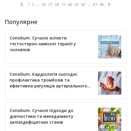
1
2
...
36
37
38
39
40
41
42
...
47
48
Популярне
Consilium. Сучасні аспекти
тестостерон-замісної терапії у
чоловіків
Consilium. Кардіологія сьогодні:
профілактика тромбозів та
ефективна регуляція артеріального
тиску
Consilium. Сучасні підходи до
діагностики та менеджменту
залізодефіцитних станів