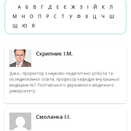
А
Б
В
Г
Д
Е
Є
Ж
З
І
Й
К
Л
М
Н
О
П
Р
С
Т
У
Ф
Х
Ц
Ч
Ш
Щ
Ю
Я
Скрипник І.М.
Д.м.н., проректор з науково-педагогічної роботи та
післядипломної освіти, професор кафедри внутрішньої
медицини №1 Полтавського державного медичного
університету
Смоланка І.І.