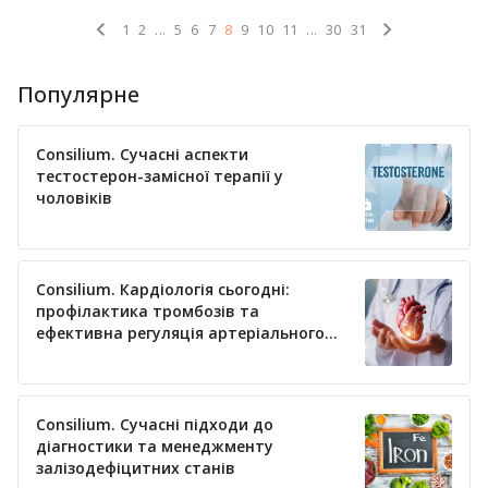
1
2
...
5
6
7
8
9
10
11
...
30
31
Популярне
Consilium. Сучасні аспекти
тестостерон-замісної терапії у
чоловіків
Consilium. Кардіологія сьогодні:
профілактика тромбозів та
ефективна регуляція артеріального
тиску
Consilium. Сучасні підходи до
діагностики та менеджменту
залізодефіцитних станів