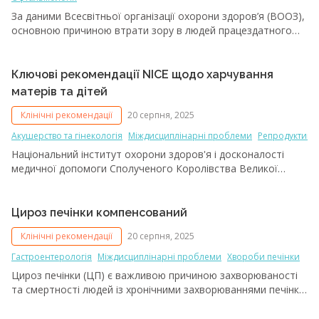
пріоритизація ПМД. Із цією метою організація Hypertension
За даними Всесвітньої організації охорони здоров’я (ВООЗ),
Canada впровадила новий підхід до створення клінічних
основною причиною втрати зору в людей працездатного
рекомендацій. На додаток до розширеної настанови,
віку в усьому світі є діабетична ретинопатія (ДР).
у травні 2025 р. було розроблено спеціалізовану версію,
орієнтовану саме на лікарів первинної ланки, яка містить
Ключові рекомендації NICE щодо харчування
прагматичні рекомендації щодо діагностики й лікування АГ
у дорослих пацієнтів для ефективного застосування
матерів та дітей
у щоденній практиці. Пропонуємо до вашої уваги
Клінічні рекомендації
20 серпня, 2025
адаптований переклад цього документа.
Акушерство та гінекологія
Міждисциплінарні проблеми
Репродуктивн
Національний інститут охорони здоров'я і досконалості
медичної допомоги Сполученого Королівства Великої
Британії та Північної Ірландії (NICE) у січні 2025 р.
опублікував оновлені рекомендації під назвою «Харчування
матерів і дітей: харчування та контроль ваги під час
Цироз печінки компенсований
вагітності, а також харчування дітей до п’яти років»
Клінічні рекомендації
20 серпня, 2025
(NG247). Ці обґрунтовані доказами комплексні рекомендації
для медичних працівників спрямовані на покращення
Гастроентерологія
Міждисциплінарні проблеми
Хвороби печінки
практик харчування під час вагітності та в ранньому
Цироз печінки (ЦП) є важливою причиною захворюваності
дитинстві.
та смертності людей із хронічними захворюваннями печінки
в усьому світі, зокрема у 2019 р. він був пов’язаний із 2,4%
усіх смертей. У зв’язку із поширеністю ожиріння