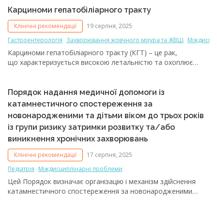
та збільшенням вживання алкоголю і водночас
Карциноми гепатобіліарного тракту
покращенням лікування інфекцій, викликаних вірусами
Клінічні рекомендації
19 серпня, 2025
гепатитів В і С, епідеміологія і наслідки ЦП змінюються.
Гастроентерологія
Захворювання жовчного міхура та ЖВШ
Міждисци
Карциноми гепатобіліарного тракту (КГТ) – це рак,
що характеризується високою летальністю та охоплює
спектр інвазивних карцином, які виникають у печінці
(гепатоцелюлярна карцинома (ГЦК)), жовчних протоках
(внутрішньопечінкова і позапечінкова холангіокарцинома
Порядок надання медичної допомоги із
(ХК)) та жовчному міхурі. ХК охоплюють усі пухлини, що
катамнестичного спостереження за
походять з епітелію жовчних протоків.
новонародженими та дітьми віком до трьох років
із групи ризику затримки розвитку та/або
виникнення хронічних захворювань
Клінічні рекомендації
17 серпня, 2025
Педіатрія
Міждисциплінарні проблеми
Цей Порядок визначає організацію і механізм здійснення
катамнестичного спостереження за новонародженими
та дітьми віком до трьох років із групи ризику затримки
розвитку та/або виникнення хронічних захворювань (далі –