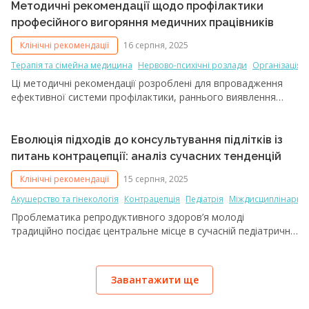
діти з групи ризику).
Методичні рекомендації щодо профілактики
професійного вигоряння медичних працівників
Клінічні рекомендації
16 серпня, 2025
Терапія та сімейна медицина
Нервово-психічні розлади
Організація 
Ці методичні рекомендації розроблені для впровадження
ефективної системи профілактики, раннього виявлення
та подолання професійного вигоряння
медичних працівників відповідно до сучасних міжнародних
і національних стандартів охорони психічного здоров’я.
Еволюція підходів до консультування підлітків із
питань контрацепції: аналіз сучасних тенденцій
Клінічні рекомендації
15 серпня, 2025
Акушерство та гінекологія
Контрацепція
Педіатрія
Міждисциплінарні
Проблематика репродуктивного здоров’я молоді
традиційно посідає центральне місце в сучасній педіатричній
практиці. Протягом останніх років з’явилися принципово
нові міжнародні стандарти у сфері консультування підлітків
із питань контрацепції, що кардинально змінює усталені
Завантажити ще
підходи до медичного супроводу цієї вікової категорії.