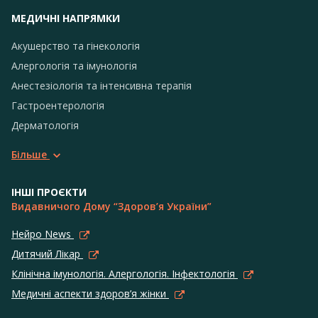
МЕДИЧНІ НАПРЯМКИ
Акушерство та гінекологія
Алергологія та імунологія
Анестезіологія та інтенсивна терапія
Гастроентерологія
Дерматологія
Більше
ІНШІ ПРОЄКТИ
Видавничого Дому “Здоров’я України”
Нейро News
Дитячий Лікар
Клінічна імунологія. Алергологія. Інфектологія
Медичні аспекти здоров’я жінки