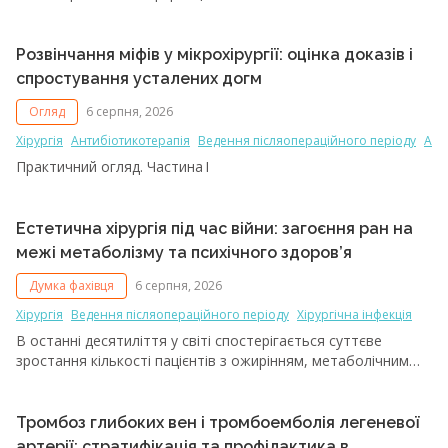
Розвінчання міфів у мікрохірургії: оцінка доказів і
спростування усталених догм
Огляд
6 серпня, 2026
Хірургія
Антибіотикотерапія
Ведення післяопераційного періоду
Ане
Практичний огляд. Частина I
Естетична хірургія під час війни: загоєння ран на
межі метаболізму та психічного здоров’я
Думка фахівця
6 серпня, 2026
Хірургія
Ведення післяопераційного періоду
Хірургічна інфекція
В останні десятиліття у світі спостерігається суттєве
зростання кількості пацієнтів з ожирінням, метаболічним
синдромом та асоційованими кардіометаболічними
факторами ризику. Попри те що так звані хвороби
цивілізації активно обговорюються в медичній літературі,
Тромбоз глибоких вен і тромбоемболія легеневої
ожиріння, цукровий діабет і метаболічний синдром часто
артерії: стратифікація та профілактика в