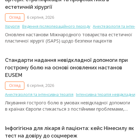
залишаються недооціненими саме в контексті хірургічної
естетичній хірургії
практики. Водночас їх поширеність має безпосереднє
значення для планування оперативних втручань,
Огляд
6 серпня, 2026
прогнозування ускладнень і вибору оптимальної тактики
Хірургія
Ведення післяопераційного періоду
Анестезіологія та інтенс
лікування. Саме цим аспектам була присвячена доповідь
Оновлені настанови Міжнародного товариства естетичної
«Естетична хірургія під час війни: загоєння ран на межі
пластичної хірургії (ISAPS) щодо безпеки пацієнтів
метаболізму та психічного здоров’я», представлена
медичним директором, старшим науковим співробітником
відділу ендокринної та метаболічної хірургії ДНУ «Центр
інноваційних медичних технологій НАН України»,
Стандарти надання невідкладної допомоги при
заслуженим лікарем України, кандидатом медичних наук
гострому болю на основі оновлених настанов
Олександром Іларійовичем Плегуцою під час науково-
EUSEM
практичної конференції «Комплексна діагностика
та індивідуалізовані стратегії лікування бойової фізичної
Огляд
6 серпня, 2026
та психічної травми», яка пройшла 5-6 червня у змішаному
Анестезіологія та інтенсивна терапія
Інтенсивна терапія невідкладних с
форматі.
Лікування гострого болю в умовах невідкладної допомоги
в країнах Європи стикається з постійними проблемами,
включаючи недостатні клінічні знання, дефіцит навчання
медичного персоналу та надмірне використання опіоїдів [1].
Поширеність олігоаналгезії та неоптимальний контроль
Інфогігієна для лікаря й пацієнта: кейс Німесилу як
болю, про який повідомляють пацієнти, стали поштовхом
тест на довіру до соцмереж