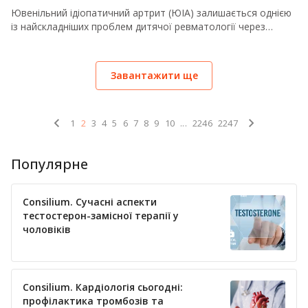
патогенетичної корекції відповідно до сучасної доказової
Ювенільний ідіопатичний артрит (ЮІА) залишається однією
бази.
із найскладніших проблем дитячої ревматології через
гетерогенність клінічних проявів та ризик розвитку
рефрактерних форм захворювання. У статті розглянуто
сучасні уявлення про патогенез ЮІА, роль сигнального
Завантажити ще
шляху JAK-STAT та перспективи застосування інгібітора
янус-кінази (JAK) тофацитинібу в пацієнтів
із поліартикулярним і системним перебігом ЮІА. Окрему
увагу приділено результатам клінічних спостережень
1
2
3
4
5
6
7
8
9
10
...
2246
2247
та реальному досвіду застосування препарату в дітей
із резистентними формами хвороби.
Популярне
Consilium. Сучасні аспекти
тестостерон-замісної терапії у
чоловіків
Consilium. Кардіологія сьогодні:
профілактика тромбозів та