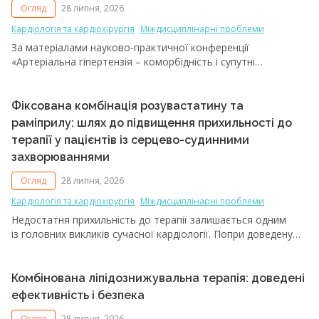
більш низькою якістю препарату або нижчими стандартами
Огляд
28 липня, 2026
виробництва, хоча прямо в ролику цього не озвучують.
Кардіологія та кардіохірургія
Міждисциплінарні проблеми
За матеріалами науково-практичної конференції
«Артеріальна гіпертензія – коморбідність і супутні
захворювання» (10‑12 червня 2026 року)
Фіксована комбінація розувастатину та
раміприлу: шлях до підвищення прихильності до
терапії у пацієнтів із серцево-судинними
захворюваннями
Огляд
28 липня, 2026
Кардіологія та кардіохірургія
Міждисциплінарні проблеми
Недостатня прихильність до терапії залишається одним
із головних викликів сучасної кардіології. Попри доведену
ефективність статинів та антигіпертензивних препаратів,
значна частка пацієнтів припиняє лікування вже протягом
першого року після його початку, що асоційовано
Комбінована ліпідознижувальна терапія: доведені
із підвищенням ризику серцево-судинних (СС) подій
ефективність і безпека
і смертності. Які чинники впливають на прихильність
Огляд
28 липня, 2026