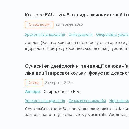
на психоемоційний стан та повсякденне життя пацієн
Прихильність до фармакологічної терапії у менедж
збільшилася, що свідчить про її ефективність і безп
Конгрес EAU – ​2026: огляд ключових подій і
адреноблокаторам, серед яких чинне місце займає
Огляд подій
28 червня, 2026
та американських профільних товариств.
Урологія та андрологія
Онкоурологія
Оперативна уроло
Лондон (Велика Британія) цього року став ареною д
щорічного Конгресу Європейської асоціації урології
виставковому центрі ExCeL London, зібрав рекордну 
днів учасники долучалися до передових наукових до
та брали участь у дискусіях, які висвітлювали іннов
Сучасні епідеміологічні тенденції сечокам’
уваги огляд кількох найбільш значимих досліджень, 
ліквідації ниркової кольки: фокус на декск
Огляд
25 червня, 2026
Спиридоненко В.В.
Автори:
Урологія та андрологія
Сечокам’яна хвороба
Ниркова к
Сечокам’яна хвороба є актуальною медико-соціаль
захворюваності у глобальному масштабі. Уролітіаз,
шляхах, часто супроводжується гострою нирковою 
шляхів. Ниркова колька, як провідний клінічний про