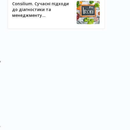
Consilium. Сучасні підходи
до діагностики та
менеджменту
залізодефіцитних станів
ь