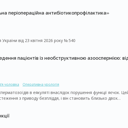
на періопераційна антибіотикопрофілактика»
ЗАТВЕРДЖЕНО Наказ Міністерства охорони здоров’я України від 23 квітня 2026 року № 540
едення пацієнтів із необструктивною азооспермією: ві
’я чоловіка
Оперативна урологія
сперматозоїдів в еякуляті внаслідок порушення функції яєчок. Це
стеження з приводу безпліддя, і він становить близько двох
начний прогрес репродуктивної медицини підходи до діагностики
 світу, що зумовлює необхідність розробки уніфікованих клінічних
рологічного форуму (Global Andrology Forum – ​GAF) представили
кції
лікування НОА, спрямовані на стандартизацію стратегій
урології.