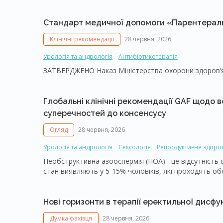
за умови мультимодального підходу
Стандарт медичної допомоги «Парентераль
Клінічні рекомендації
28 червня, 2026
Урологія та андрологія
Антибіотикотерапія
Глобальні клінічні рекомендації GAF щодо в
суперечностей до консенсусу
Огляд
28 червня, 2026
Урологія та андрологія
Сексологія
Репродуктивне здоров
Необструктивна азооспермія (НOA) – ​це відсутність 
стан виявляють у 5-15% чоловіків, які проходять об
третин усіх випадків азооспермії. Незважаючи на з
та лікування НОА суттєво різняться в різних країнах
рекомендацій. У 2026 році експерти Глобального анд
Нові горизонти в терапії еректильної дисфун
комплексні клінічні настанови щодо діагностики та 
Думка фахівця
28 червня, 2026
і покращення практики лікарів у галузі андрології та 