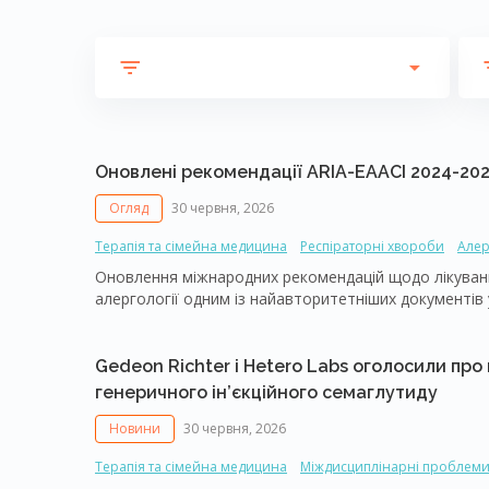
Оновлені рекомендації АRIA-EAACI 2024-2025
Огляд
30 червня, 2026
Терапія та сімейна медицина
Респіраторні хвороби
Алер
Оновлення міжнародних рекомендацій щодо лікування
алергології одним із найавторитетніших документів у
Impact on Asthma (ARIA). У березні 2026 р. представ
академією алергії та клінічної імунології (European A
перший за 10 років детальний перегляд настанови із
Gedeon Richter і Hetero Labs оголосили про
суттєво відрізняється від своїх попередніх версій (A
генеричного ін’єкційного семаглутиду
до лікування, а й самі принципи розробки клінічних 
Новини
30 червня, 2026
Терапія та сімейна медицина
Міждисциплінарні проблем