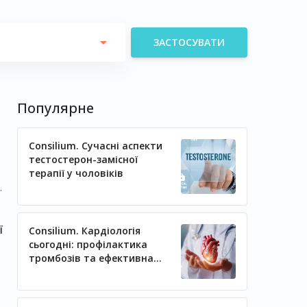
ЗАСТОСУВАТИ
Популярне
Consilium. Сучасні аспекти
тестостерон-замісної
терапії у чоловіків
s
ї
Consilium. Кардіологія
сьогодні: профілактика
тромбозів та ефективна
регуляція артеріального
тиску