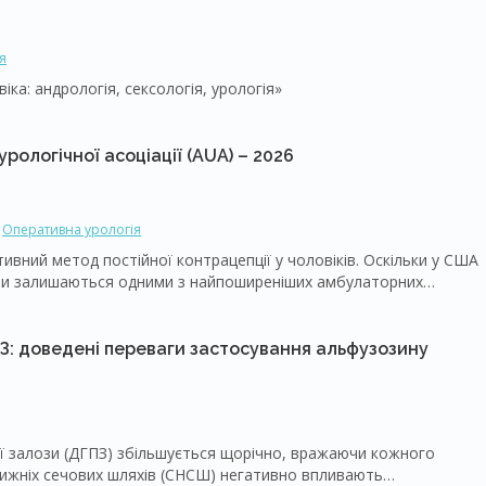
я
ка: андрологія, сексологія, урологія»
рологічної асоціації (AUA) – 2026
Оперативна урологія
тивний метод постійної контрацепції у чоловіків. Оскільки у США
они залишаються одними з найпоширеніших амбулаторних
огляд основних тверджень оновлених настанов Американської
tion – AUA) щодо проведення вазектомії, включаючи обговорення
готовки, періопераційних аспектів, методик процедури,
: доведені переваги застосування альфузозину
ераційного нагляду, з метою надання спеціалістам точної,
тів, які розглядають цей метод постійної контрацепції.
ертильності в майбутньому після вазектомії.
ої залози (ДГПЗ) збільшується щорічно, вражаючи кожного
нижніх сечових шляхів (СНСШ) негативно впливають