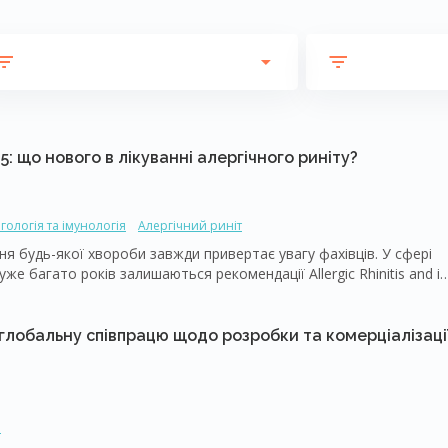
: що нового в лікуванні алергічного риніту?
гологія та імунологія
Алергічний риніт
 будь-якої хвороби завжди привертає увагу фахівців. У сфері
же багато років залишаються рекомендації Allergic Rhinitis and it
ники цієї авторитетної ініціативи спільно з Європейською
cademy of Allergy and Clinical Immunology, EAACI) представили
 фармакотерапії алергічного риніту (АР) [1]. Оновлена настанова
 глобальну співпрацю щодо розробки та комерціалізаці
RIA 2010/2016), адже за цей час змінилися не лише підходи
рекомендацій.
и