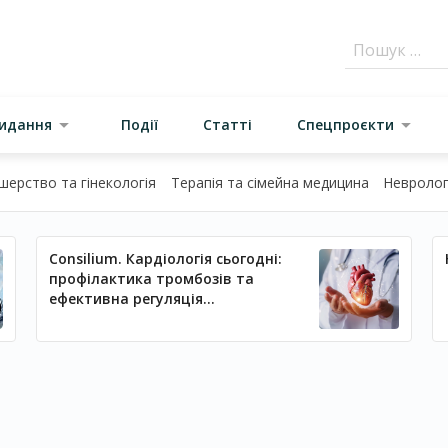
видання
Події
Статті
Спецпроєкти
шерство та гінекологія
Терапія та сімейна медицина
Неврологі
Consilium. Кардіологія сьогодні:
профілактика тромбозів та
ефективна регуляція
артеріального тиску