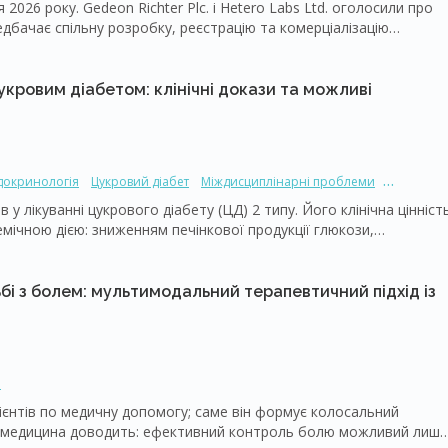
2026 року. Gedeon Richter Plc. і Hetero Labs Ltd. оголосили про
дбачає спільну розробку, реєстрацію та комерціалізацію
силює довгострокове партнерство між компаніями та сприятиме
я пацієнтів в усьому світі.
 цукровим діабетом: клінічні докази та можливі
докринологія
Цукровий діабет
Міждисциплінарні проблеми
ика
Міждисциплінарні проблеми
 лікуванні цукрового діабету (ЦД) 2 типу. Його клінічна цінніст
емічною дією: зниженням печінкової продукції глюкози,
м впливом на метаболічний контроль. Завдяки ефективності,
ання й доступності метформін широко використовується
ьними засобами [2, 3].
ьбі з болем: мультимодальний терапевтичний підхід із
и
ієнтів по медичну допомогу; саме він формує колосальний
ва медицина доводить: ефективний контроль болю можливий лише