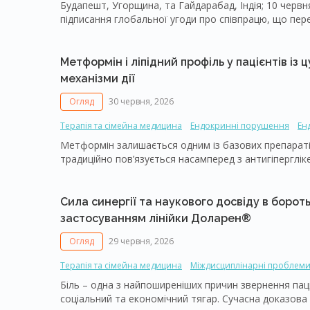
Будапешт, Угорщина, та Гайдарабад, Індія; 10 червня 
підписання глобальної угоди про співпрацю, що пере
генеричного ін’єкційного семаглутиду. Ця угода по
розширенню доступу до сучасних методів лікування дл
Метформін і ліпідний профіль у пацієнтів із
механізми дії
Огляд
30 червня, 2026
Терапія та сімейна медицина
Ендокринні порушення
Ен
Кардіологія та кардіохірургія
Кардіоваскулярна профілакт
Метформін залишається одним із базових препаратів у
традиційно пов’язується насамперед з антигіперглік
покращенням чутливості до інсуліну та сприятливи
добрій переносимості, тривалому досвіду застосув
в монотерапії і в комбінації з іншими цукрознижувал
Сила синергії та наукового досвіду в борот
застосуванням лінійки Доларен®
Огляд
29 червня, 2026
Терапія та сімейна медицина
Міждисциплінарні проблем
Біль – одна з найпоширеніших причин звернення пац
соціальний та економічний тягар. Сучасна доказо