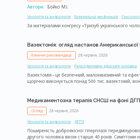
Бойко М.І.
Автори:
Урологія та андрологія
Еректильна дисфункція
Сексологі
За матеріалами конгресу «Тризуб українського чолові
Вазектомія: огляд настанов Американської у
Клінічні рекомендації
28 червня, 2026
Урологія та андрологія
Репродуктивне здоров’я чоловіка
Вазектомія – ​це безпечний, малоінвазивний та ефек
щорічно виконується понад 500 тис. вазектомій, в
урологічних процедур. Пропонуємо до вашої уваги 
урологічної асоціації (American Urological Associa
показань, передопераційного консультування та під
Медикаментозна терапія СНСШ на фоні ДГПЗ
потенційних ризиків та ускладнень, а також післяоп
Огляд
28 червня, 2026
заснованої на доказах інформації для ведення пацієн
У настановах також описано варіанти збереження ф
Урологія та андрологія
ДГПЗ
Поширеність доброякісної гіперплазії передміхуров
другого чоловіка віком старше 40 років. Симптоми 