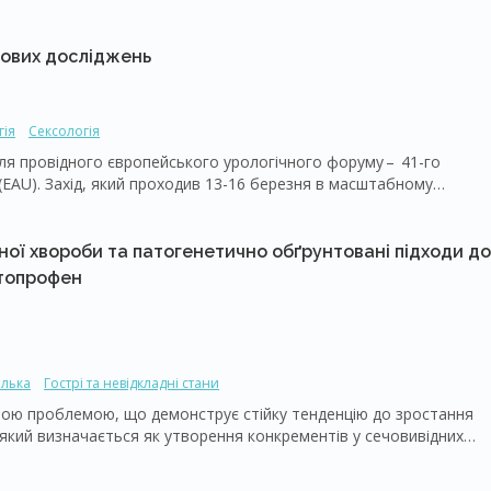
тів, змушуючи їх відмовлятися від звичної діяльності.
менті СНСШ/ДГПЗ останніми десятиліттями значно
еку. Міжнародні експерти та клініцисти віддають перевагу α1-
 нових досліджень
 альфузозин, що підтверджується настановами європейських
гія
Сексологія
ля провідного європейського урологічного форуму – ​41-го
 (EAU). Захід, який проходив 13-16 березня в масштабному
кількість делегатів з усього світу. Протягом чотирьох насичених
сліджень, спостерігали за «живими» хірургічними демонстраціями
ації, що й надалі змінюють обличчя урології. Пропонуємо до вашої
яної хвороби та патогенетично обґрунтовані підходи до
представлених у рамках Конгресу.
етопрофен
олька
Гострі та невідкладні стани
ною проблемою, що демонструє стійку тенденцію до зростання
 який визначається як утворення конкрементів у сечовивідних
колькою, гематурією та рецидивуючими інфекціями сечовивідних
яв уролітіазу, потребує невідкладного і ефективного знеболення.