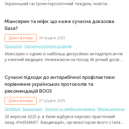
Український гастроентерологічний тиждень: новітні
досягнення сучасної гастроентерології та гепатології».
Захід зібрав провідних фахівців галузі з усієї України та з-за
кордону.
Міансерин та міфи: що каже сучасна доказова
база?
Думка фахівця
30 грудня, 2025
Психіатрія
Органічні психічні розлади
Міансерин є одним із найбільш дискусійних антидепресантів
у клінічній медицині. Незважаючи на понад 40-річний досвід
успішного застосування, його клінічний потенціал іноді
недооцінюють, а сприйняття препарату нерідко ґрунтується
на застарілій інформації та фрагментарних повідомленнях
Сучасні підходи до антирабічної профілактики:
про побічні ефекти, що походять переважно з минулих
порівняння українських протоколів та
десятиліть, зокрема 1980‑1990-х рр. [1]. У практиці деяких
рекомендацій ВООЗ
лікарів досі існує необґрунтоване уявлення про ризик
агранулоцитозу, значну седацію, виразний вплив на масу
Думка фахівця
27 грудня, 2025
тіла або нібито нижчу ефективність міансерину порівняно
Педіатрія
Вакцинація
Терапія та сімейна медицина
Міждисциплінарн
із сучасними антидепресантами [2].
20 вересня 2025 р. в Києві відбувся науково-практичний
захід «PedSMART. Вакцинація», організатором якого стала
Українська академія педіатричних спеціальностей. Його