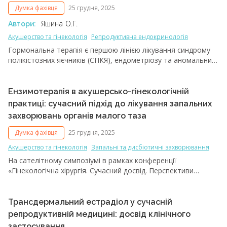
Думка фахівця
25 грудня, 2025
Яшина О.Г.
Автори:
Акушерство та гінекологія
Репродуктивна ендокринологія
Гормональна терапія є першою лінією лікування синдрому
полікістозних яєчників (СПКЯ), ендометріозу та аномальних
маткових кровотеч – станів, що часто потребують
довготривалого застосування комбінованих оральних
контрацептивів (КОК). Проте побічні ефекти КОК, такі
Ензимотерапія в акушерсько-гінекологічній
як нудота, зміни настрою, мастодинія та занепокоєння
практиці: сучасний підхід до лікування запальних
щодо тромботичних ризиків, часто стають причиною
захворювань органів малого таза
передчасного припинення їх прийому. Низький комплаєнс
призводить до рецидивів і прогресування захворювань, а
Думка фахівця
25 грудня, 2025
також до погіршення прогнозу лікування. Сучасна тактика
Акушерство та гінекологія
Запальні та дисбіотичні захворювання
ведення пацієнток цієї категорії передбачає комплексний
На сателітному симпозіумі в рамках конференції
підхід, включаючи фітонутрицевтичний супровід з метою
«Гінекологічна хірургія. Сучасний досвід. Перспективи
створення оптимальних умов для підтримки фізіологічного,
розвитку. У фокусі: міома матки» професор кафедри
психоемоційного, гормонального балансу та системи
акушерства і гінекології № 1 Вінницького національного
гемостазу.
медичного університету ім. М.І. Пирогова, доктор медичних
Трансдермальний естрадіол у сучасній
наук Олександр Олексійович Процепко представив доповідь
репродуктивній медицині: досвід клінічного
про роль ензимотерапії в лікуванні запальних захворювань
застосування