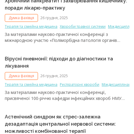
проблем дитячого здоров'я.
Хронічний панкреатит і захворювання кишечнику:
поради лікарю-практику
Думка фахівця
26 грудня, 2025
Терапія та сімейна медицина
Хвороби травної системи
Міждисциплін
За матеріалами науково-практичної конференції з
міжнародною участю «Поліморбідна патологія органів
травлення у практиці сімейного лікаря»
Вірусні пневмонії: підходи до діагностики та
лікування
Думка фахівця
26 грудня, 2025
Терапія та сімейна медицина
Респіраторні хвороби
Міждисциплінарн
За матеріалами науково-практичної конференції,
присвяченої 100-річчю кафедри інфекційних хвороб НМУ
ім. О.О. Богомольця «Актуальні інфекційні та паразитарні
хвороби сучасності»
Астенічний синдром як стрес-залежна
дезадаптація центральної нервової системи:
можливості комбінованої терапії