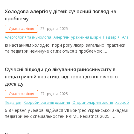
учасники зосередилися на таких темах: особливості
імунопрофілактики при нефропатології, захворюваннях
Холодова алергія у дітей: сучасний погляд на
нервової системи у передчасно народжених дітей, юридичні
проблему
аспекти вакцинації, забезпечення холодового ланцюга,
комунікаційні стратегії, вакцинація після трансплантації
Думка фахівця
27 грудня, 2025
гемопоетичних клітин, при біологічній та таргетній терапії,
Алергологія та імунологія
Алергічні ураження шкіри
Педіатрія
Алергі
тромбоцитопенії, оновлений календар щеплень.
Із настанням холодної пори року лікарі загальної практики
та педіатри неминуче стикаються з проблемою,
яка виходить за межі звичних респіраторних захворювань.
Йдеться про холодову алергію – стан, що потребує
особливої уваги саме в дитячій популяції через специфіку
Сучасні підходи до лікування риносинуситу в
перебігу та потенційно небезпечні наслідки.
педіатричній практиці: від теорії до клінічного
досвіду
Думка фахівця
27 грудня, 2025
Педіатрія
Хвороби органів дихання
Оториноларингологія
Хвороби н
6-8 червня у Львові відбувся VII конгрес Української академії
педіатричних спеціальностей PRIME Pediatrics 2025 –
найбільший щорічний захід вітчизняної педіатрії, що
об'єднує провідних фахівців для обговорення актуальних